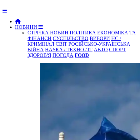
НОВИНИ
СТРІЧКА НОВИН
ПОЛІТИКА
ЕКОНОМІКА ТА
ФІНАНСИ
СУСПІЛЬСТВО
ВИБОРИ
НС /
КРИМІНАЛ
СВІТ
РОСІЙСЬКО-УКРАЇНСЬКА
ВІЙНА
НАУКА / ТЕХНО / IT
АВТО
СПОРТ
ЗДОРОВ'Я
ПОГОДА
FOOD