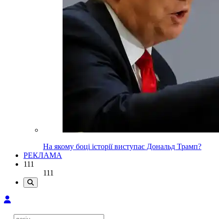
На якому боці історії виступає Дональд Трамп?
РЕКЛАМА
111
111