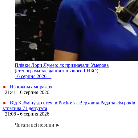
Плівки Лори Лумер: як призначали Умерова
(стенограма засідання тіньового РНБО)
6 серпня 2026
►
На южных миражах
21:41 - 6 серпня 2026
►
Від Кабміну до втечі в Росію: як Верховна Рада за сім років
втратила 71 депутата
21:08 - 6 серпня 2026
Читати всі новини ►