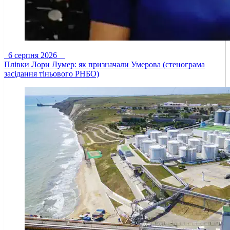
6 серпня 2026
Плівки Лори Лумер: як призначали Умерова (стенограма
засідання тіньового РНБО)