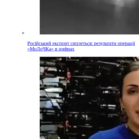
Російський експорт сиплеться: результати операції
«МоЛоЧКа» в цифрах