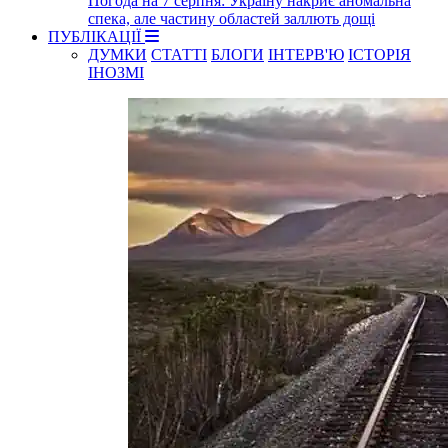
Погода на 7 серпня: Україну накриє аномальна
спека, але частину областей заллють дощі
ПУБЛІКАЦІЇ
ДУМКИ
СТАТТІ
БЛОГИ
ІНТЕРВ'Ю
ІСТОРІЯ
ІНОЗМІ