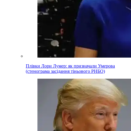
Плівки Лори Лумер: як призначали Умерова
(стенограма засідання тіньового РНБО)