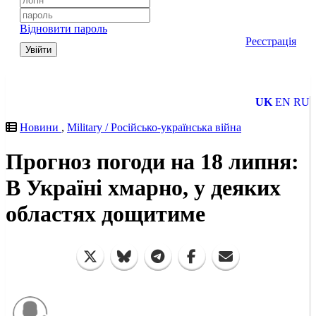
Відновити пароль
Реєстрація
Увійти
UK
EN
RU
Новини
,
Military / Російсько-українська війна
Прогноз погоди на 18 липня:
В Україні хмарно, у деяких
областях дощитиме