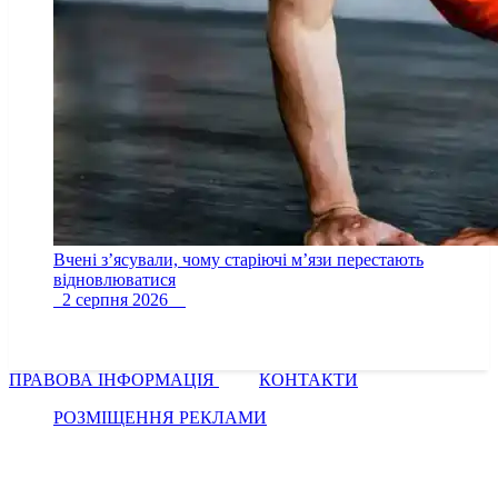
Вчені з’ясували, чому старіючі м’язи перестають
відновлюватися
2 серпня 2026
ПРАВОВА ІНФОРМАЦІЯ
КОНТАКТИ
РОЗМІЩЕННЯ РЕКЛАМИ