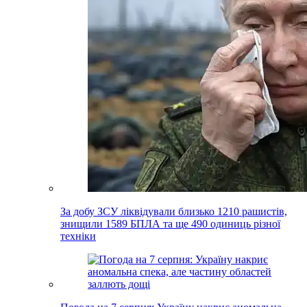
За добу ЗСУ ліквідували близько 1210 рашистів,
знищили 1589 БПЛА та ще 490 одиниць різної
техніки