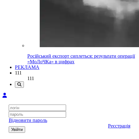
Російський експорт сиплеться: результати операції
«МоЛоЧКа» в цифрах
РЕКЛАМА
111
111
Відновити пароль
Реєстрація
Увійти