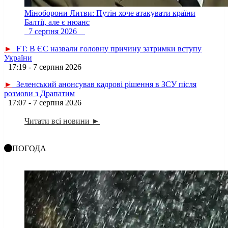
Міноборони Литви: Путін хоче атакувати країни
Балтії, але є нюанс
7 серпня 2026
►
FT: В ЄС назвали головну причину затримки вступу
України
17:19 - 7 серпня 2026
►
Зеленський анонсував кадрові рішення в ЗСУ після
розмови з Драпатим
17:07 - 7 серпня 2026
Читати всі новини ►
ПОГОДА