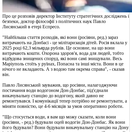
Про це розповів директор Інституту стратегічних досліджень і
безпеки, доктор філософії з політичних наук Павло
Лисянський в етері Еспресо.
"Найбільша стаття розходів, які вони (росіяни, ред.) зараз
витрачають на Донбасі - це мілітаризація дітей. Росія вклала у
2025 році 62,3 мільярда рублів. Це основне, на що вони
витрачають кошти. Охорона здоров'я, вода для людей, тобто
відбудова знищених споруд, які вони самі знищували. Весь
Маріуполь стоїть у руїнах, Попасна та інші міста. Вони в це
нічого не вкладають. А з водою там окрема справа", - сказав
він.
Павло Лисянський зауважив, що росіяни, налагоджуючи
постачання води водогоном Дон-Донбас, під'єднали
викачувальну станцію до водогону, який давно не
ремонтувався. І комунікації тепер потрібно не ремонтувати, а
міняти повністю, це 4-6 місяців за умов оперативно роботи.
"Що стосується води, я вам що можу сказати, коли вони
(росіяни, - ред.) будували оцей водогін Дон-Донбас. Як вони
його будували? Вони будували викачувальну станцію на Дону