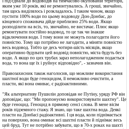
і під'єднали до водоводів на тимчасово окупованій території,
яким уже 10 років, які не ремонтувались. А гроші, звичайно,
там щось виділялось і розкладалось. І таким чином, якщо
пустити 100% води по цьому водоводу Дон-Донбас, до
кінцевого споживача дійде приблизно 25% води. Якщо
розподілити на всіх, то, звичайно, не вистачає. Плюс якщо
ремонтувати постійно водовод, то це так чи інакше
відключення води. І тому вони не можуть полагодити його
повністю. Тому що потрібно не лагодити, а міняти повністю
весь водовод. Тобто це десь чотири-шість місяців, якщо
оперативно будувати цей водовід повністю, міста будуть без
води. А якщо по цих трубах зараз неполагодженим подається
вода, то вона ще їх і руйнує відповідно", - зазначив він.
Правозахисник також наголосив, що можливе використання
шахтної води буде геноцидом, її неможливо очистити, а
пласти, які вона омиває, є радіоактивними.
"Як альтернативу Пушилін доповідав не Путіну, уряду РФ він
доповідає, що: "Ми пропонуємо використовувати шахтну". Це
буде геноцид. Геноцид в прямому сенсі слова. В мене вісім
років підземного стажу. Я знаю, що таке шахтна вода. Деякі
пласти на Донбасі радіоактивні. І ця вода, коли піднімається
на поверхню, вона омиває всі шахтні пласти й піднімає весь
цей бруд. Тут не потрібно забувати, що в 70-х роках на шахті