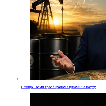
Навіщо Трамп грає з Іраном і цінами на нафту