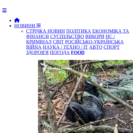
НОВИНИ
СТРІЧКА НОВИН
ПОЛІТИКА
ЕКОНОМІКА ТА
ФІНАНСИ
СУСПІЛЬСТВО
ВИБОРИ
НС /
КРИМІНАЛ
СВІТ
РОСІЙСЬКО-УКРАЇНСЬКА
ВІЙНА
НАУКА / ТЕХНО / IT
АВТО
СПОРТ
ЗДОРОВ'Я
ПОГОДА
FOOD