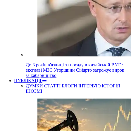
До 3 років в'язниці за посаду в китайській BYD:
ексглаві МЗС Угорщини Сійярто загрожує вирок
за хабарництво
ПУБЛІКАЦІЇ
ДУМКИ
СТАТТІ
БЛОГИ
ІНТЕРВ'Ю
ІСТОРІЯ
ІНОЗМІ