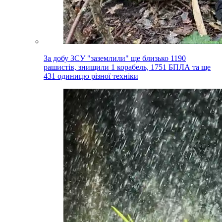
За добу ЗСУ "заземлили" ще близько 1190
рашистів, знищили 1 корабель, 1751 БПЛА та ще
431 одиницю різної техніки