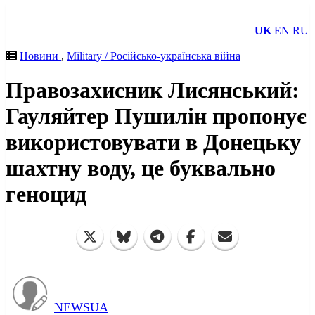
UK
EN
RU
Новини
,
Military / Російсько-українська війна
Правозахисник Лисянський:
Гауляйтер Пушилін пропонує
використовувати в Донецьку
шахтну воду, це буквально
геноцид
NEWSUA