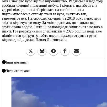
біля Єнакієво було ядерне виробництво. Радянська влада тоді
зробила ядерний підземний вибух. І кімната, яка зберігала
ядерні відходи, вона зберігалася на глибині, і вона
підтримувалась в сухому стані та була, скажемо так,
зацементована. На сьогодні окупанти з 2018 року перестали
звідти відкачувати воду. За моїми даними, ця кімната вже
зруйнована водою. І вже ці радіовідходи змішалися з водою в
шахті. І за розрахунками спеціалістів у 2026 році ця вода вже
підніметься до грунту, тобто ядерні відходи отруять грунт
відповідно", - додав Павло Лисянський.
Інші новини:
Читайте також: