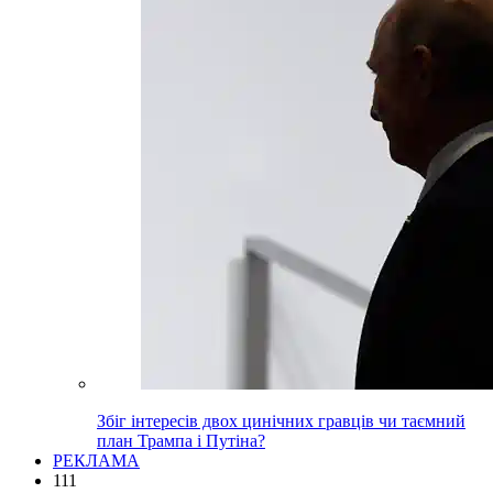
Збіг інтересів двох цинічних гравців чи таємний
план Трампа і Путіна?
РЕКЛАМА
111