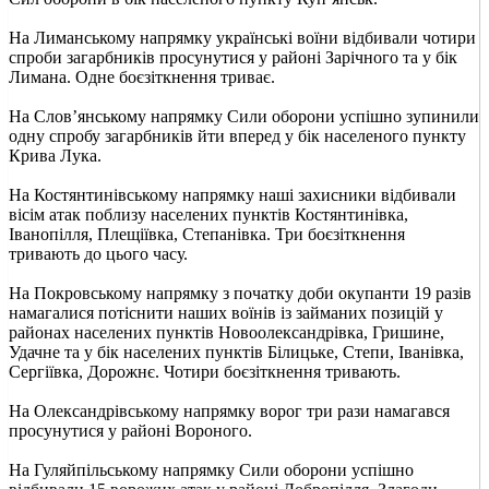
На Лиманському напрямку українські воїни відбивали чотири
спроби загарбників просунутися у районі Зарічного та у бік
Лимана. Одне боєзіткнення триває.
На Слов’янському напрямку Сили оборони успішно зупинили
одну спробу загарбників йти вперед у бік населеного пункту
Крива Лука.
На Костянтинівському напрямку наші захисники відбивали
вісім атак поблизу населених пунктів Костянтинівка,
Іванопілля, Плещіївка, Степанівка. Три боєзіткнення
тривають до цього часу.
На Покровському напрямку з початку доби окупанти 19 разів
намагалися потіснити наших воїнів із займаних позицій у
районах населених пунктів Новоолександрівка, Гришине,
Удачне та у бік населених пунктів Білицьке, Степи, Іванівка,
Сергіївка, Дорожнє. Чотири боєзіткнення тривають.
На Олександрівському напрямку ворог три рази намагався
просунутися у районі Вороного.
На Гуляйпільському напрямку Сили оборони успішно