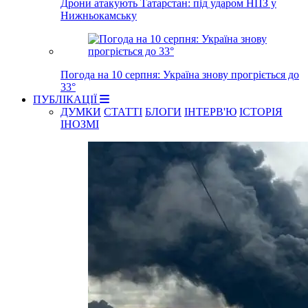
Дрони атакують Татарстан: під ударом НПЗ у
Нижньокамську
Погода на 10 серпня: Україна знову прогріється до
33°
ПУБЛІКАЦІЇ
ДУМКИ
СТАТТІ
БЛОГИ
ІНТЕРВ'Ю
ІСТОРІЯ
ІНОЗМІ