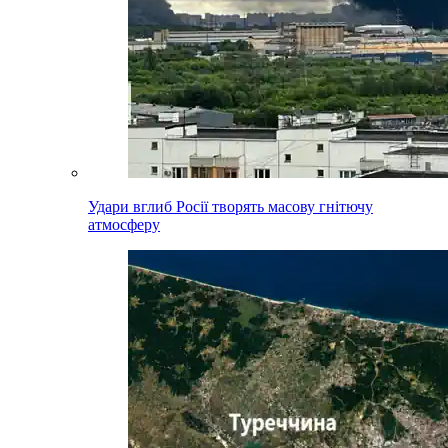
Удари вглиб Росії творять масову гнітючу
атмосферу