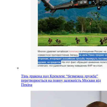
Тінь дракона над Кремлем: “безмежна дружба”
перетворюється на повну залежність Москви від
Пекіна