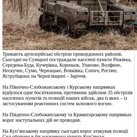
Тривають артилерійські обстріли прикордонних районів.
Сьогодні на Сумщині постраждали населені пункти Рижівка,
Середина-Буда, Кучерівка, Кореньок, Уланове, Волфине,
Нескучне, Суми, Чернацьке, Вовківка, Сопич, Рогізне,
Яструбщина; на Чернігівщині – Заріччя.
На Північно-Слобожанському і Курському напрямках
відбулося одне боєзіткнення, противник здійснив 35 обстрілів
населених пунктів та позицій наших військ, два із яких – із
застосуванням реактивних систем залпового вогню.
На Південно-Слобожанському та Краматорському напрямках
ворог наступальних дій не проводив.
На Куп’янському напрямку сьогодні ворог атакував позиції
Сил оборони в бік населеного пункту Куп’янськ.