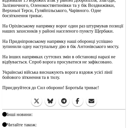
відбивали 15 ворожих атак у районі Добропілля, Злагоди,
Залізничного, Оленокостянтинівки та у бік Воздвижівки,
Верхньої Терси, Гуляйпільського, Чарівного. Одне
боєзіткнення триває.
На Оріхівському напрямку ворог один раз штурмував позиції
наших захисників у районі населеного пункту Щербаки.
На Придніпровському напрямку наші оборонці успішно
зупинили одну наступальну дію в бік Антонівського мосту.
На інших напрямках суттєвих змін в обстановці наразі не
відбувається. Спроб ворога просуватися не зафіксовано.
Українські війська виснажують ворога вздовж усієї лінії
бойового зіткнення та в тилу.
Приєднуйтеся до Сил оборони! Боротьба триває!
Інші новини:
Читайте також: