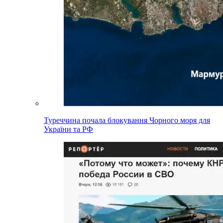
Туреччина почала блокування Чорного моря для
України та РФ