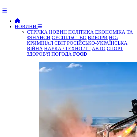
НОВИНИ
СТРІЧКА НОВИН
ПОЛІТИКА
ЕКОНОМІКА ТА
ФІНАНСИ
СУСПІЛЬСТВО
ВИБОРИ
НС /
КРИМІНАЛ
СВІТ
РОСІЙСЬКО-УКРАЇНСЬКА
ВІЙНА
НАУКА / ТЕХНО / IT
АВТО
СПОРТ
ЗДОРОВ'Я
ПОГОДА
FOOD