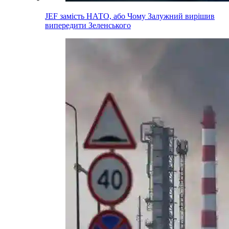
JEF замість НАТО, або Чому Залужний вирішив
випередити Зеленського