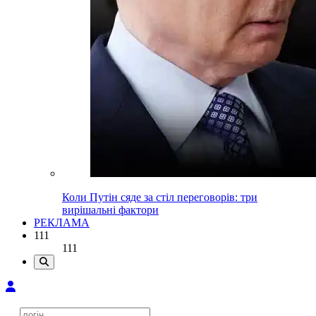
Коли Путін сяде за стіл переговорів: три
вирішальні фактори
РЕКЛАМА
111
111