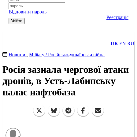
Відновити пароль
Реєстрація
Увійти
UK
EN
RU
Новини
,
Military / Російсько-українська війна
Росія зазнала чергової атаки
дронів, в Усть-Лабинську
палає нафтобаза