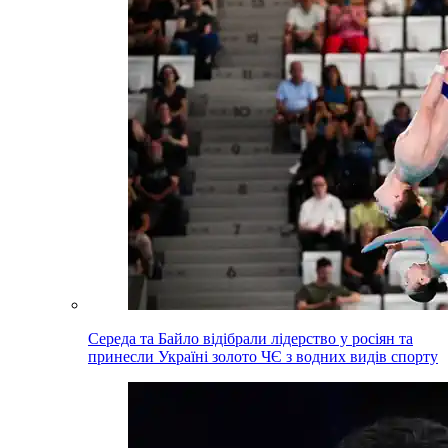
Середа та Байло відібрали лідерство у росіян та
принесли Україні золото ЧЄ з водних видів спорту