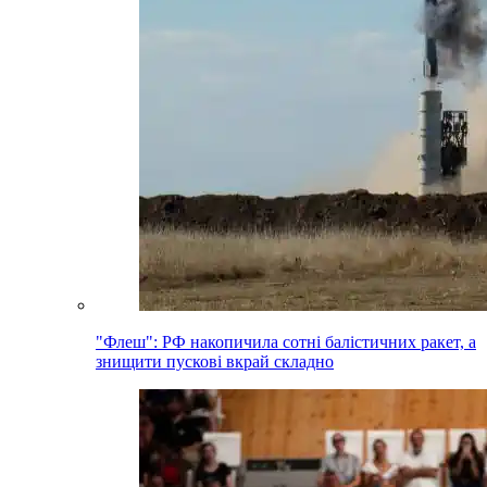
"Флеш": РФ накопичила сотні балістичних ракет, а
знищити пускові вкрай складно