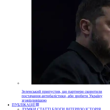
Зеленський припустив, що партнери скоротили
постачання антибалістики, аби зробити Україну
зговірливішою
ПУБЛІКАЦІЇ
ДУМКИ
СТАТТІ
БЛОГИ
ІНТЕРВ'Ю
ІСТОРІЯ