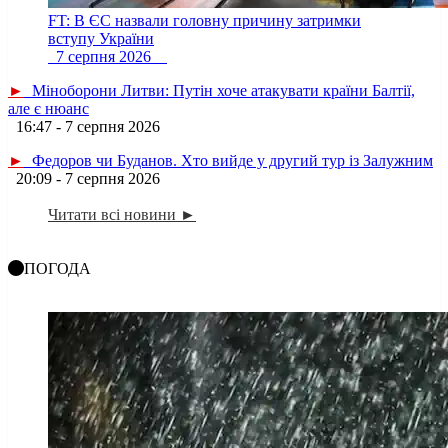
FT: В ЄС назвали головну причину затримки
вступу України
7 серпня 2026
►
Міноборони Литви: Путін хоче атакувати країни Балтії,
але є нюанс
16:47 - 7 серпня 2026
►
Федоров чи Буданов. Хто вийде у другий тур із Залужним
20:09 - 7 серпня 2026
Читати всі новини ►
ПОГОДА