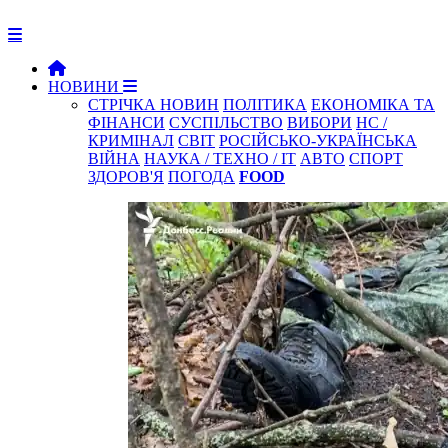
НОВИНИ
СТРІЧКА НОВИН
ПОЛІТИКА
ЕКОНОМІКА ТА
ФІНАНСИ
СУСПІЛЬСТВО
ВИБОРИ
НС /
КРИМІНАЛ
СВІТ
РОСІЙСЬКО-УКРАЇНСЬКА
ВІЙНА
НАУКА / ТЕХНО / IT
АВТО
СПОРТ
ЗДОРОВ'Я
ПОГОДА
FOOD