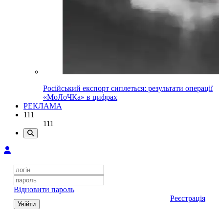
Російський експорт сиплеться: результати операції
«МоЛоЧКа» в цифрах
РЕКЛАМА
111
111
Відновити пароль
Реєстрація
Увійти