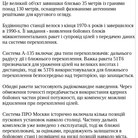
Це великий об'єкт заввишки близько 35 метрів із гранями
понад 130 метрів, оснащений фазованими антенними
решітками для кругового огляду.
Будівництво станції велося з кінця 1970-х років і завершилося
в 1990-х. Її завдання - виявлення бойових блоків
міжконтинентальних ракет і супровід цілей з передачею даних
на системи перехоплення.
Система А-135 включає два типи перехоплювачів: дальнього
радіусу дії і ближнього перехоплення. Важка ракета 51Т6
призначалася для ураження цілей на великих висотах і
дистанціях, тоді як 53Т6 використовувалася для ближнього
перехоплення безпосередньо над територією, що захищається.
Обидві ракети застосовують радіокомандне наведення. Через
обмеження точності передбачається використання ядерних
бойових частин різної потужності, що компенсує можливі
відхилення при перехопленні цілей.
Система ПРО Москви історично включала кілька позицій
пускових установок навколо столиці. Частину дальніх
комплексів уже виведено з експлуатації, тоді як ближні
перехоплювачі, за оцінками, продовжують залишатися в
бойовому стані і розміщені на низці позицій навколо міста.