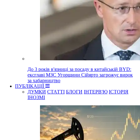
До 3 років в'язниці за посаду в китайській BYD:
ексглаві МЗС Угорщини Сійярто загрожує вирок
за хабарництво
ПУБЛІКАЦІЇ
ДУМКИ
СТАТТІ
БЛОГИ
ІНТЕРВ'Ю
ІСТОРІЯ
ІНОЗМІ