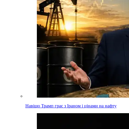
Навіщо Трамп грає з Іраном і цінами на нафту