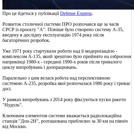
Про це йдеться у публікації
Defense Express
.
Розвиток столичної системи ПРО розпочався ще за часів
СРСР із проєкту "А". Пізніше було створено систему А-35,
введену в дослідну експлуатацію 1974 року після
багаторічних розробок.
Уже 1971 року стартували роботи над її модернізацією -
комплексом А-135, який зрештою було прийнято на озброєння
наприкінці 1980-х - середині 1990-х років після тривалого
циклу випробувань і доопрацювань.
Паралельно з цим велася робота над перспективною
системою А-235, розробка якої розпочалася 1986 року і триває
досі.
У рамках випробувань з 2014 року фіксуються пуски ракети
"Нудоль".
Ключовим елементом системи вважається радіолокаційна
станція "Дон-2Н", розташована приблизно за 30 км на північ
від Москви.