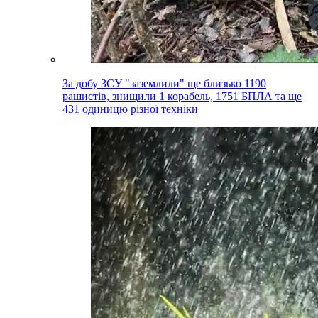
За добу ЗСУ "заземлили" ще близько 1190
рашистів, знищили 1 корабель, 1751 БПЛА та ще
431 одиницю різної техніки