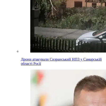
Дрони атакували Сизранський НПЗ у Самарській
області Росії