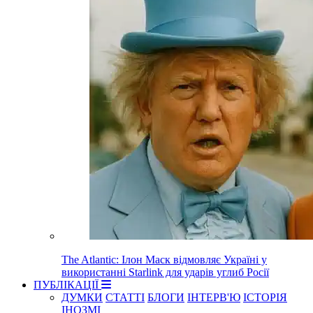
The Atlantic: Ілон Маск відмовляє Україні у
використанні Starlink для ударів углиб Росії
ПУБЛІКАЦІЇ
ДУМКИ
СТАТТІ
БЛОГИ
ІНТЕРВ'Ю
ІСТОРІЯ
ІНОЗМІ