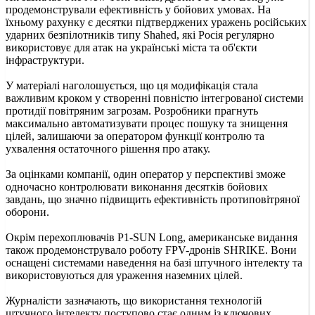
продемонстрували ефективність у бойових умовах. На
їхньому рахунку є десятки підтверджених уражень російських
ударних безпілотників типу Shahed, які Росія регулярно
використовує для атак на українські міста та об'єкти
інфраструктури.
У матеріалі наголошується, що ця модифікація стала
важливим кроком у створенні повністю інтегрованої системи
протидії повітряним загрозам. Розробники прагнуть
максимально автоматизувати процес пошуку та знищення
цілей, залишаючи за оператором функції контролю та
ухвалення остаточного рішення про атаку.
За оцінками компанії, один оператор у перспективі зможе
одночасно контролювати виконання десятків бойових
завдань, що значно підвищить ефективність протиповітряної
оборони.
Окрім перехоплювачів P1-SUN Long, американське видання
також продемонструвало роботу FPV-дронів SHRIKE. Вони
оснащені системами наведення на базі штучного інтелекту та
використовуються для ураження наземних цілей.
Журналісти зазначають, що використання технологій
штучного інтелекту поступово стає одним із ключових