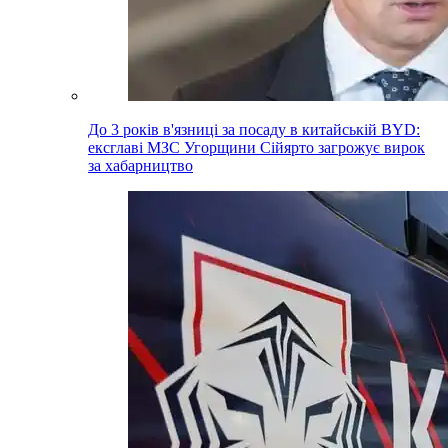
До 3 років в'язниці за посаду в китайській BYD:
ексглаві МЗС Угорщини Сійярто загрожує вирок
за хабарництво