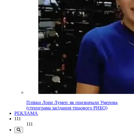
Плівки Лори Лумер: як призначали Умерова
(стенограма засідання тіньового РНБО)
РЕКЛАМА
111
111