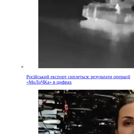
Російський експорт сиплеться: результати операції
«МоЛоЧКа» в цифрах