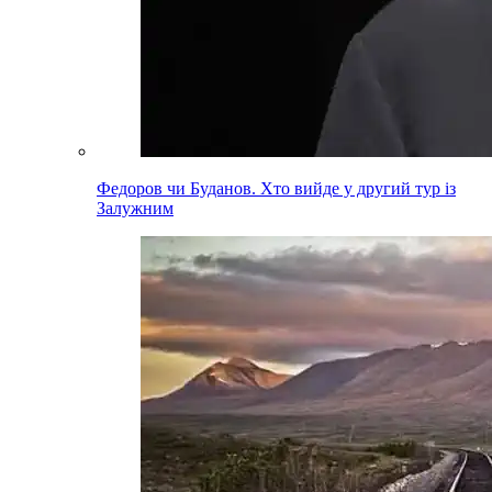
Федоров чи Буданов. Хто вийде у другий тур із
Залужним