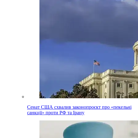
Сенат США схвалив законопроєкт про «пекельні
санкції» проти РФ та Ірану