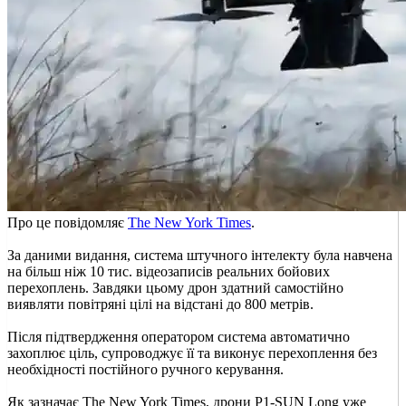
Про це повідомляє
The New York Times
.
За даними видання, система штучного інтелекту була навчена
на більш ніж 10 тис. відеозаписів реальних бойових
перехоплень. Завдяки цьому дрон здатний самостійно
виявляти повітряні цілі на відстані до 800 метрів.
Після підтвердження оператором система автоматично
захоплює ціль, супроводжує її та виконує перехоплення без
необхідності постійного ручного керування.
Як зазначає The New York Times, дрони P1-SUN Long уже