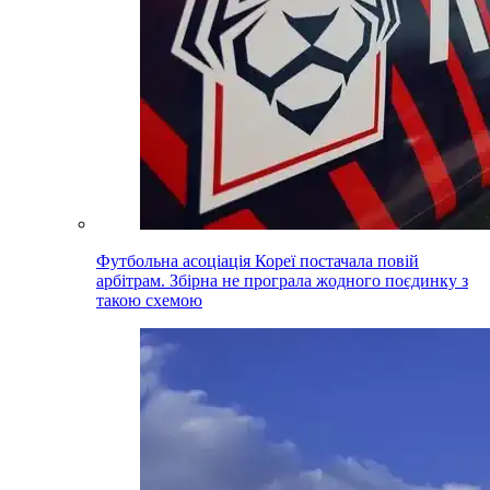
Футбольна асоціація Кореї постачала повій
арбітрам. Збірна не програла жодного поєдинку з
такою схемою