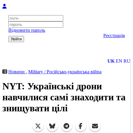
Відновити пароль
Реєстрація
Увійти
UK
EN
RU
Новини
,
Military / Російсько-українська війна
NYT: Українські дрони
навчилися самі знаходити та
знищувати цілі