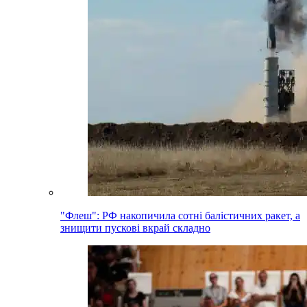
"Флеш": РФ накопичила сотні балістичних ракет, а
знищити пускові вкрай складно