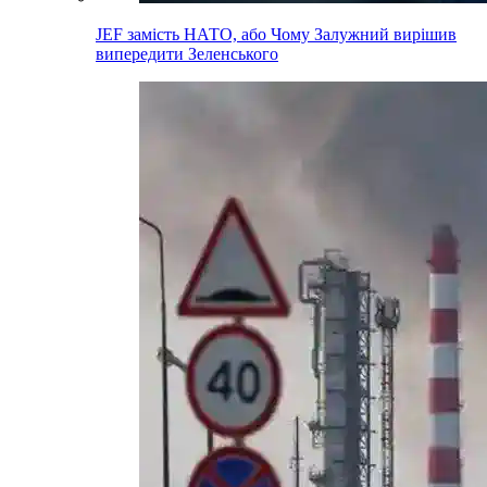
JEF замість НАТО, або Чому Залужний вирішив
випередити Зеленського