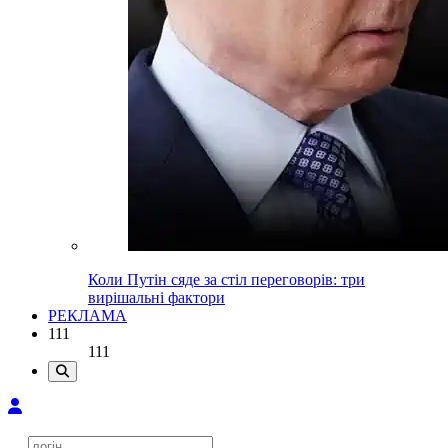
Коли Путін сяде за стіл переговорів: три
вирішальні фактори
РЕКЛАМА
111
111