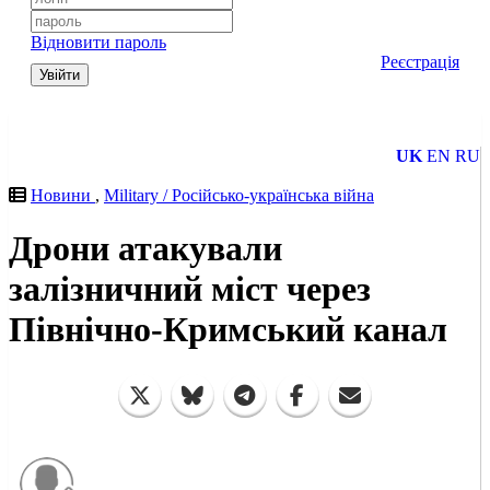
Відновити пароль
Реєстрація
Увійти
UK
EN
RU
Новини
,
Military / Російсько-українська війна
Дрони атакували
залізничний міст через
Північно-Кримський канал