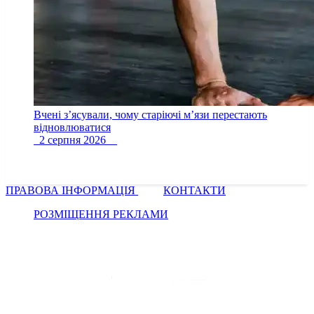
Вчені з’ясували, чому старіючі м’язи перестають
відновлюватися
2 серпня 2026
ПРАВОВА ІНФОРМАЦІЯ
КОНТАКТИ
РОЗМІЩЕННЯ РЕКЛАМИ