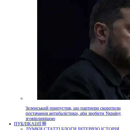
Зеленський припустив, що партнери скоротили
постачання антибалістики, аби зробити Україну
зговірливішою
ПУБЛІКАЦІЇ
ДУМКИ
СТАТТІ
БЛОГИ
ІНТЕРВ'Ю
ІСТОРІЯ