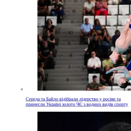
Середа та Байло відібрали лідерство у росіян та
принесли Україні золото ЧЄ з водних видів спорту