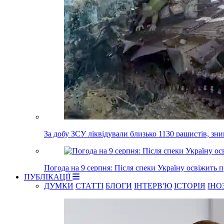
За добу ЗСУ ліквідували близько 1130 рашистів, зн
Погода на 9 серпня: Після спеки Україну освіжить 
ПУБЛІКАЦІЇ
ДУМКИ
СТАТТІ
БЛОГИ
ІНТЕРВ'Ю
ІСТОРІЯ
ІНО