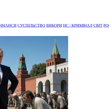
ФІНАНСИ
СУСПІЛЬСТВО
ВИБОРИ
НС / КРИМІНАЛ
СВІТ
РО