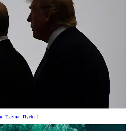
ан Трампа і Путіна?