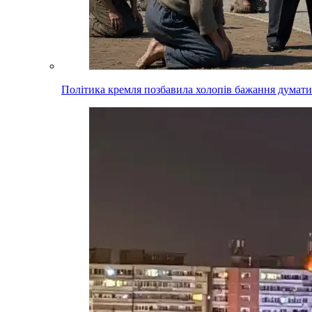
Політика кремля позбавила холопів бажання думати