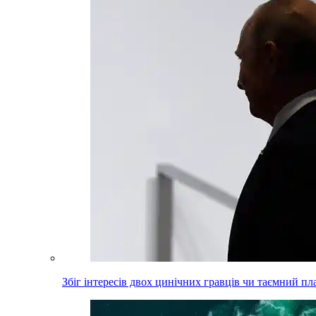
Збіг інтересів двох цинічних гравців чи таємний пл