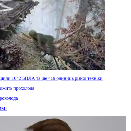
ищили 1642 БПЛА та ще 419 одиниць різної техніки
прохолода
ЗМІ