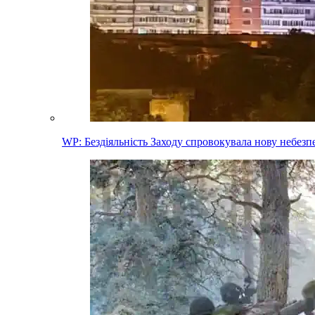
WP: Бездіяльність Заходу спровокувала нову небез