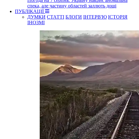
Погода на 7 серпня: Україну накриє аномальна
спека, але частину областей заллють дощі
ПУБЛІКАЦІЇ
ДУМКИ
СТАТТІ
БЛОГИ
ІНТЕРВ'Ю
ІСТОРІЯ
ІНОЗМІ