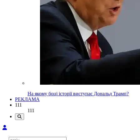
На якому боці історії виступає Дональд Трамп?
РЕКЛАМА
111
111