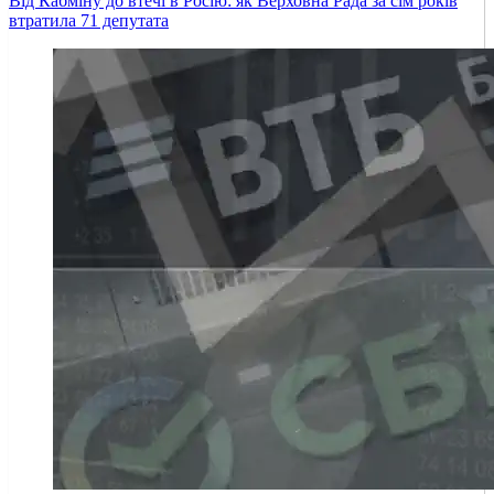
Від Кабміну до втечі в Росію: як Верховна Рада за сім років
втратила 71 депутата