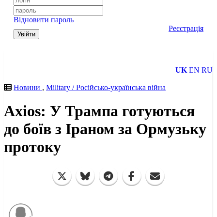
Відновити пароль
Реєстрація
Увійти
UK
EN
RU
Новини
,
Military / Російсько-українська війна
Axios: У Трампа готуються
до боїв з Іраном за Ормузьку
протоку