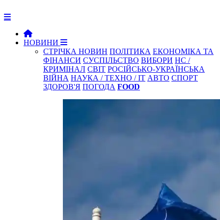
НОВИНИ
СТРІЧКА НОВИН
ПОЛІТИКА
ЕКОНОМІКА ТА
ФІНАНСИ
СУСПІЛЬСТВО
ВИБОРИ
НС /
КРИМІНАЛ
СВІТ
РОСІЙСЬКО-УКРАЇНСЬКА
ВІЙНА
НАУКА / ТЕХНО / IT
АВТО
СПОРТ
ЗДОРОВ'Я
ПОГОДА
FOOD