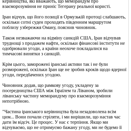
керівництва, які вважають, що меморандум про
взаєморозуміння не приніс Тегерану реальної користі.
Іран відчув, що його позиції в Ормузькій протоці слабшають,
оскільки сотні суден проходять південним маршрутом
поблизу узбережжя Оману, пояснив чиновник.
Також незважаючи на відміну санкцій США, Іран відчував
труднощі з продажем нафти, оскільки фінансові інститути не
одобрювали угоди, а країни неохоче покладалися на
тимчасові винятки з санкцій.
Крім цього, заморожені іранські активи так і не були
розморожені, оскільки Іран ще не зробив кроків щодо ядерної
угоди, передбачених угодою.
Чиновник додав, що рамкову угоду, укладену за
посередництва США між Ізраїлем та Ліваном, зробили
ліванську частину меморандуму про взаєморозуміння
непотрібною.
"Частина іранського керівництва була незадоволена всім
цим... Вони почали стріляти, і ми вирішили, що настав час
дати їм відсіч. Це процес. У нас є терпіння. Якщо ми
відчуваємо, що не отримуємо бажану угоду, ми не будемо її