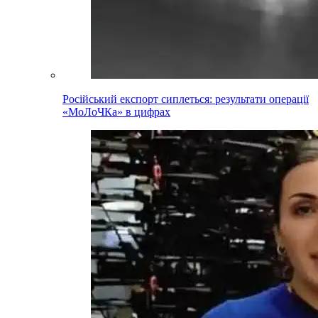
Російський експорт сиплеться: результати операції
«МоЛоЧКа» в цифрах