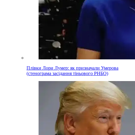
Плівки Лори Лумер: як призначали Умерова
(стенограма засідання тіньового РНБО)