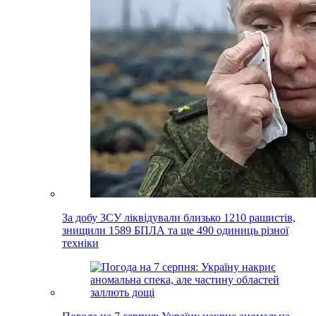
За добу ЗСУ ліквідували близько 1210 рашистів,
знищили 1589 БПЛА та ще 490 одиниць різної
техніки