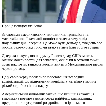
Про це повідомляє Axios.
За словами американських чиновників, тривалість та
масштаби нової кампанії повністю залежатимуть від
подальших дій Тегерана. Це може бути день-два, тиждень або
місяць, залежно від того, чи атакуватиме Іран торгові судна.
Джерела кажуть, що на думку Білого дому, США мають
більше можливостей для ескалації, оскільки в останні тижні
сотні нафтових танкерів змогли вийти з Мексиканської затоки
через протоку.
Це у свою чергу послабило побоювання всередині
адміністрації, що відновлення конфлікту негайно викличе
різкий стрибок цін на нафту.
Американський чиновник заявив, що нинішня ескалація
викликана розчаруванням серед найбільш радикальних
представників усередині роздробленого іранського