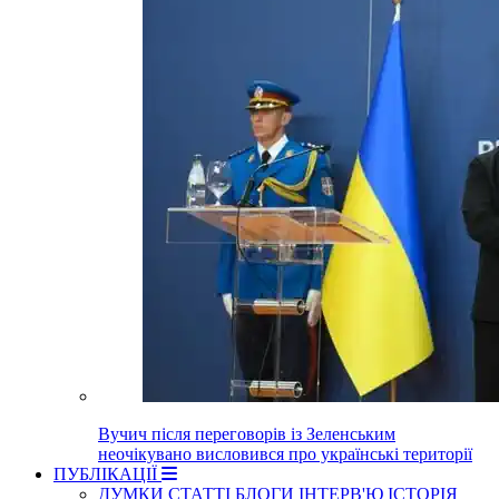
Вучич після переговорів із Зеленським
неочікувано висловився про українські території
ПУБЛІКАЦІЇ
ДУМКИ
СТАТТІ
БЛОГИ
ІНТЕРВ'Ю
ІСТОРІЯ