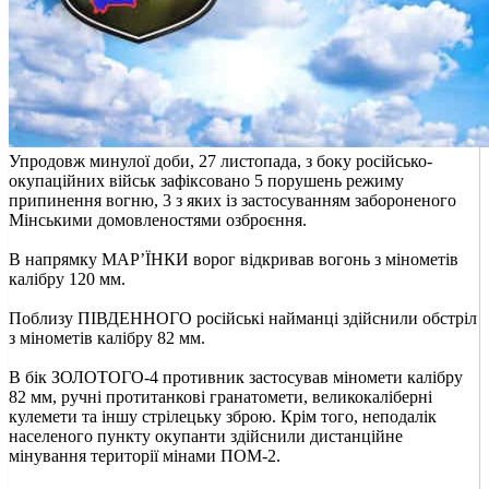
Упродовж минулої доби, 27 листопада, з боку російсько-
окупаційних військ зафіксовано 5 порушень режиму
припинення вогню, 3 з яких із застосуванням забороненого
Мінськими домовленостями озброєння.
В напрямку МАР’ЇНКИ ворог відкривав вогонь з мінометів
калібру 120 мм.
Поблизу ПІВДЕННОГО російські найманці здійснили обстріл
з мінометів калібру 82 мм.
В бік ЗОЛОТОГО-4 противник застосував міномети калібру
82 мм, ручні протитанкові гранатомети, великокаліберні
кулемети та іншу стрілецьку зброю. Крім того, неподалік
населеного пункту окупанти здійснили дистанційне
мінування території мінами ПОМ-2.