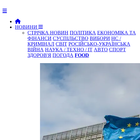
НОВИНИ
СТРІЧКА НОВИН
ПОЛІТИКА
ЕКОНОМІКА ТА
ФІНАНСИ
СУСПІЛЬСТВО
ВИБОРИ
НС /
КРИМІНАЛ
СВІТ
РОСІЙСЬКО-УКРАЇНСЬКА
ВІЙНА
НАУКА / ТЕХНО / IT
АВТО
СПОРТ
ЗДОРОВ'Я
ПОГОДА
FOOD