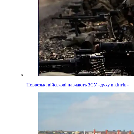
Норвезькі військові навчають ЗСУ «духу вікінгів»