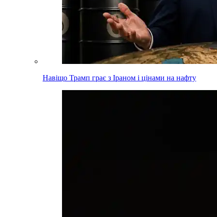
Навіщо Трамп грає з Іраном і цінами на нафту