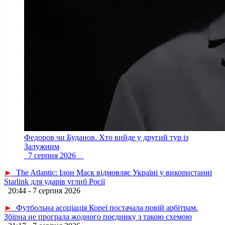
Федоров чи Буданов. Хто вийде у другий тур із
Залужним
7 серпня 2026
►
The Atlantic: Ілон Маск відмовляє Україні у використанні
Starlink для ударів углиб Росії
20:44 - 7 серпня 2026
►
Футбольна асоціація Кореї постачала повій арбітрам.
Збірна не програла жодного поєдинку з такою схемою