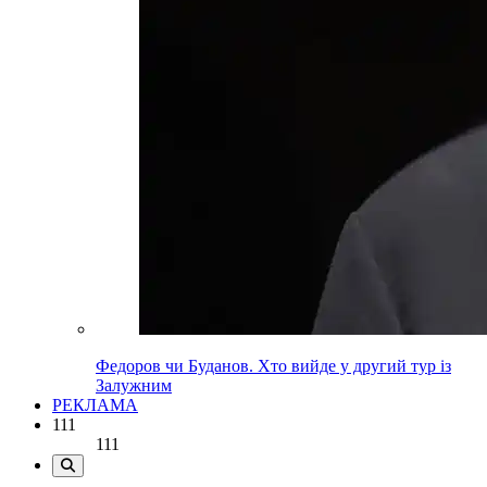
Федоров чи Буданов. Хто вийде у другий тур із
Залужним
РЕКЛАМА
111
111