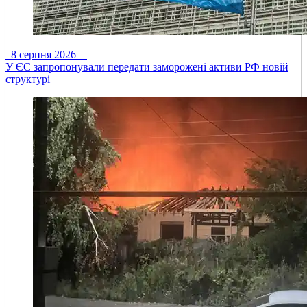
8 серпня 2026
У ЄС запропонували передати заморожені активи РФ новій
структурі