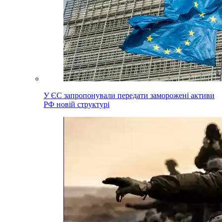
У ЄС запропонували передати заморожені активи
РФ новій структурі