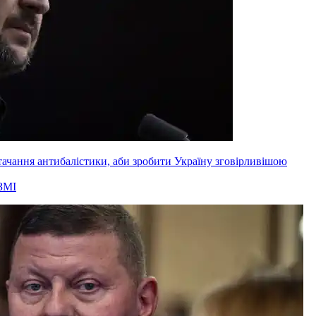
ачання антибалістики, аби зробити Україну зговірливішою
ЗМІ