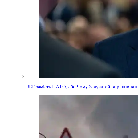
JEF замість НАТО, або Чому Залужний вирішив вип