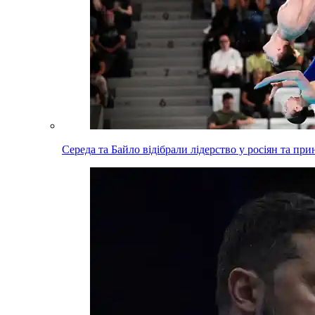
Середа та Байло відібрали лідерство у росіян та пр