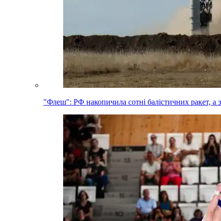
"Флеш": РФ накопичила сотні балістичних ракет, а 