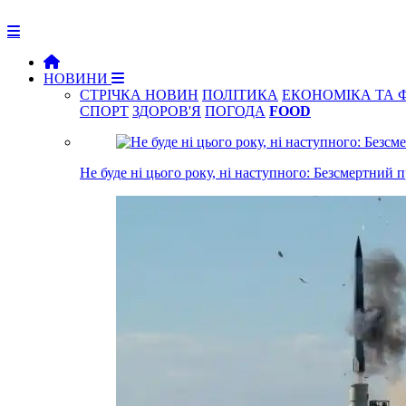
НОВИНИ
СТРІЧКА НОВИН
ПОЛІТИКА
ЕКОНОМІКА ТА 
СПОРТ
ЗДОРОВ'Я
ПОГОДА
FOOD
Не буде ні цього року, ні наступного: Безсмертний