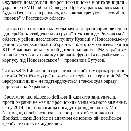
Окупанти повідомили, що російські війська нібито знищили 2
українські БМП і вбили 5 людей. Проте українські військові
будь-які втрати заперечують, а також заперечують, зрозуміло,
"прорив" у Ростовську область.
"Також сьогодні російські медіа заявили про прорив ще однієї
"диверсійно-розвідувальної групи" з України до Ростовської
області у районі населеного пункту Кузнеці у Новоазовському
районі Донецької області України. Нібито там знищено якийсь
БТР. В даному випадку, щоб досягти кордону з РФ, українцям
знадобилося б для початку прорвати фронт 1-го армійського
корпусу під Новоазовськом", - продовжив Бутусов.
Також ФСБ РФ заявило про знищення об'єкту прикордонної
служби РФ нібито українською артилерією на території РФ. "я
інформація нічим не підтверджується і також була одразу
спростована Україною.
"Зрозуміло, що відверто фейковий характер звинувачень
проти України не має для російських медіа жодного значення,
як і у 2014 році пропаганда вигадує привід до війни. Ми
бачимо, що Росія розпочала загострення обстановки на
Донбасі, і саме Донбас є напрямом основних дій російської
армії", - наголосив журналіст.