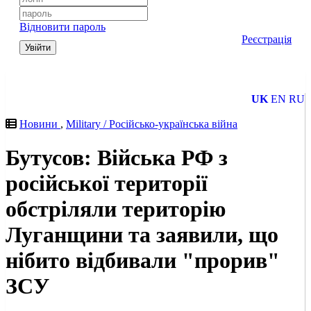
Відновити пароль
Реєстрація
Увійти
UK
EN
RU
Новини
,
Military / Російсько-українська війна
Бутусов: Війська РФ з
російської території
обстріляли територію
Луганщини та заявили, що
нібито відбивали "прорив"
ЗСУ