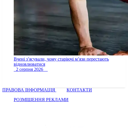
Вчені з’ясували, чому старіючі м’язи перестають
відновлюватися
2 серпня 2026
ПРАВОВА ІНФОРМАЦІЯ
КОНТАКТИ
РОЗМІЩЕННЯ РЕКЛАМИ