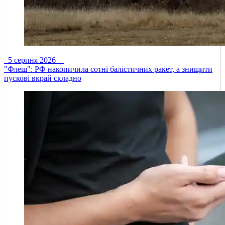
5 серпня 2026
"Флеш": РФ накопичила сотні балістичних ракет, а знищити
пускові вкрай складно