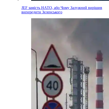
JEF замість НАТО, або Чому Залужний вирішив
випередити Зеленського