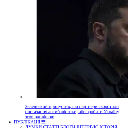
Зеленський припустив, що партнери скоротили
постачання антибалістики, аби зробити Україну
зговірливішою
ПУБЛІКАЦІЇ
ДУМКИ
СТАТТІ
БЛОГИ
ІНТЕРВ'Ю
ІСТОРІЯ