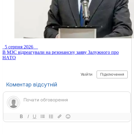
5 серпня 2026
В МЗС відреагували на резонансну заяву Залужного про
НАТО