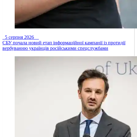
5 серпня 2026
СБУ почала новий етап інформаційної кампанії із протидії
вербуванню українців російськими спецслужбами