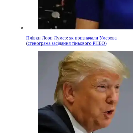
Плівки Лори Лумер: як призначали Умерова
(стенограма засідання тіньового РНБО)