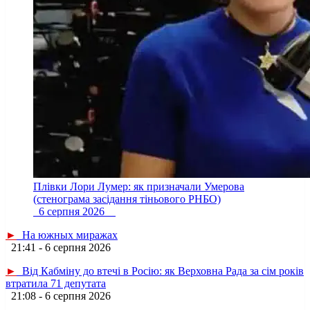
Плівки Лори Лумер: як призначали Умерова
(стенограма засідання тіньового РНБО)
6 серпня 2026
►
На южных миражах
21:41 - 6 серпня 2026
►
Від Кабміну до втечі в Росію: як Верховна Рада за сім років
втратила 71 депутата
21:08 - 6 серпня 2026