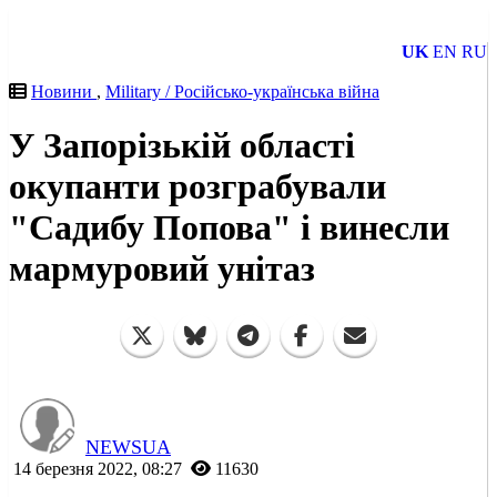
UK
EN
RU
Новини
,
Military / Російсько-українська війна
У Запорізькій області
окупанти розграбували
"Садибу Попова" і винесли
мармуровий унітаз
NEWSUA
14 березня 2022, 08:27
11630