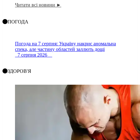
Читати всі новини ►
ПОГОДА
Погода на 7 серпня: Україну накриє аномальна
спека, але частину областей заллють дощі
7 серпня 2026
ЗДОРОВ'Я