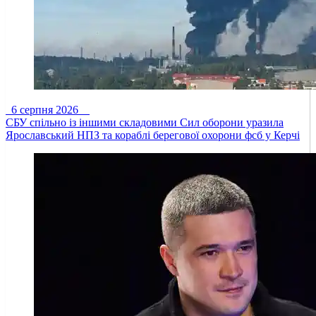
6 серпня 2026
СБУ спільно із іншими складовими Сил оборони уразила
Ярославський НПЗ та кораблі берегової охорони фсб у Керчі