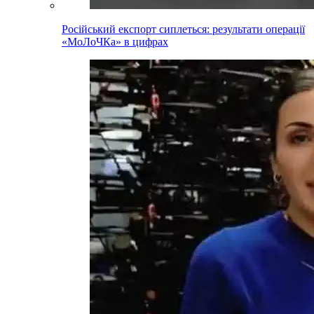
Російський експорт сиплеться: результати операції
«МоЛоЧКа» в цифрах