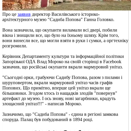
Про це
заявив
директор Василівського історико-
архітектурного музею "Садиба Попова" Ганна Головко.
Вона зазначила, що окупанти виламали всі двері, побили
вікна і знищили все, що було на їхньому шляху. Крім того,
вони винесли все, що могли взяти в руки і сумки, а оргтехніку
розгромили.
Керівник Департаменту культури та інформаційної політики
Запорізької ОДА Влад Мороко на своїй сторінці в Facebook
зазначив, що російські окупанти вкрали мармуровий унітаз.
"Сьогодні орки, грабуючи Садибу Попова, разом з пилами і
шуруповертом, вкрали мармуровий унітаз часів графів
Попових. Що примітно, вперше цей унітаз вкрали ще
більшовики. Згодом хтось із нащадків злодіїв "повернув"
артефакт до музею. І ось знову, нові загарбники, крадуть
злощасний унітаз!!!" - написав Мороко.
Зазначимо, що "Садиба Попова" - єдина в регіоні замкова
споруда. Палац був побудований в 1894 році.