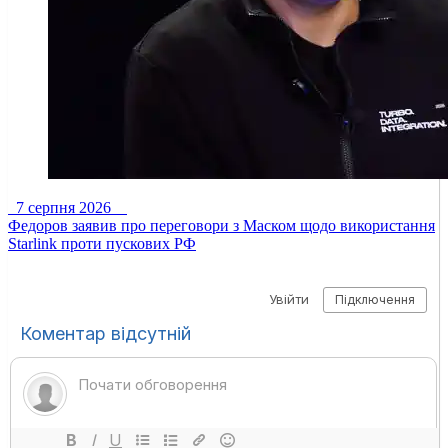
7 серпня 2026
Федоров заявив про переговори з Маском щодо використання
Starlink проти пускових РФ