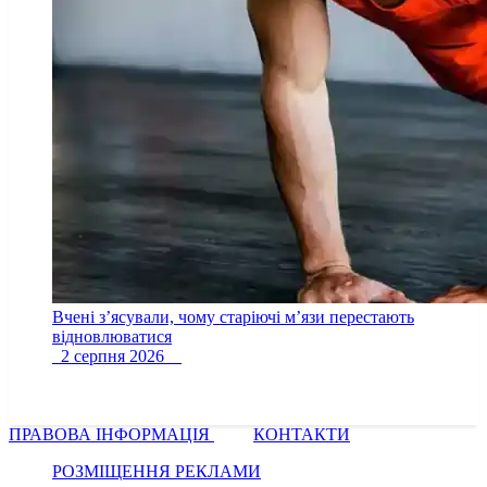
Вчені з’ясували, чому старіючі м’язи перестають
відновлюватися
2 серпня 2026
ПРАВОВА ІНФОРМАЦІЯ
КОНТАКТИ
РОЗМІЩЕННЯ РЕКЛАМИ