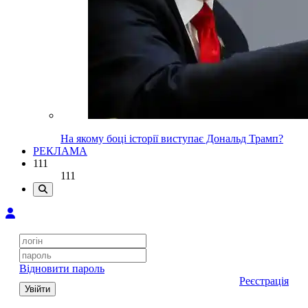
На якому боці історії виступає Дональд Трамп?
РЕКЛАМА
111
111
Відновити пароль
Реєстрація
Увійти