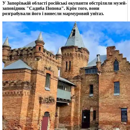
У Запорізькій області російські окупанти обстріляли музей-
заповідник "Садиба Попова". Крім того, вони
розграбували його і винесли мармуровий унітаз.