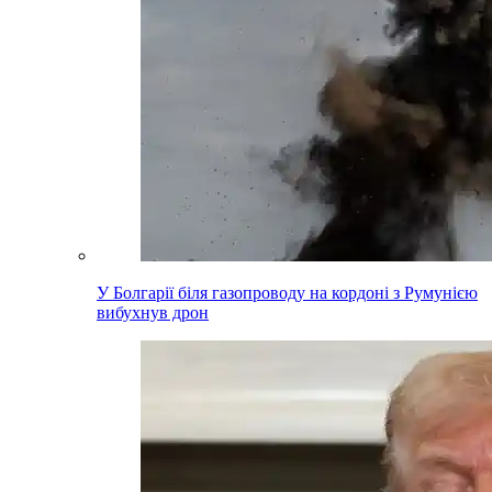
У Болгарії біля газопроводу на кордоні з Румунією
вибухнув дрон