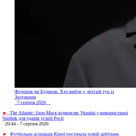
Федоров чи Буданов. Хто вийде у другий тур із
Залужним
7 серпня 2026
►
The Atlantic: Ілон Маск відмовляє Україні у використанні
Starlink для ударів углиб Росії
20:44 - 7 серпня 2026
►
Футбольна асоціація Кореї постачала повій арбітрам.