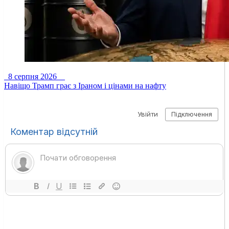
8 серпня 2026
Навіщо Трамп грає з Іраном і цінами на нафту