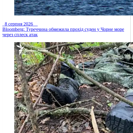
8 серпня 2026
Bloomberg: Туреччина обмежила прохід суден у Чорне море
через сплеск атак