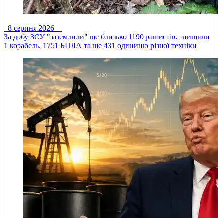
8 серпня 2026
За добу ЗСУ "заземлили" ще близько 1190 рашистів, знищили
1 корабель, 1751 БПЛА та ще 431 одиницю різної техніки