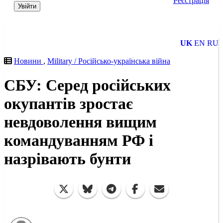
Реєстрація
Увійти
UK
EN
RU
Новини
,
Military / Російсько-українська війна
СБУ: Серед російських
окупантів зростає
невдоволення вищим
командуванням РФ і
назрівають бунти