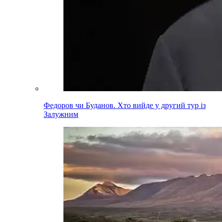
Федоров чи Буданов. Хто вийде у другий тур із
Залужним