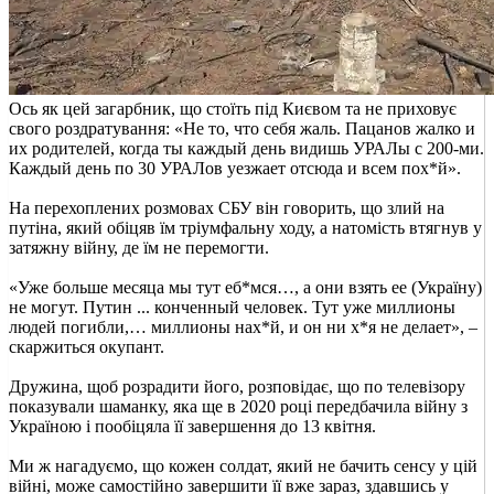
Ось як цей загарбник, що стоїть під Києвом та не приховує
свого роздратування: «Не то, что себя жаль. Пацанов жалко и
их родителей, когда ты каждый день видишь УРАЛы с 200-ми.
Каждый день по 30 УРАЛов уезжает отсюда и всем пох*й».
На перехоплених розмовах СБУ він говорить, що злий на
путіна, який обіцяв їм тріумфальну ходу, а натомість втягнув у
затяжну війну, де їм не перемогти.
«Уже больше месяца мы тут еб*мся…, а они взять ее (Україну)
не могут. Путин ... конченный человек. Тут уже миллионы
людей погибли,… миллионы нах*й, и он ни х*я не делает», –
скаржиться окупант.
Дружина, щоб розрадити його, розповідає, що по телевізору
показували шаманку, яка ще в 2020 році передбачила війну з
Україною і пообіцяла її завершення до 13 квітня.
Ми ж нагадуємо, що кожен солдат, який не бачить сенсу у цій
війні, може самостійно завершити її вже зараз, здавшись у