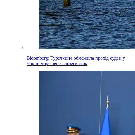
Bloomberg: Туреччина обмежила прохід суден у
Чорне море через сплеск атак