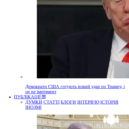
Демократи США готують новий удар по Трампу, і
це не імпічмент
ПУБЛІКАЦІЇ
ДУМКИ
СТАТТІ
БЛОГИ
ІНТЕРВ'Ю
ІСТОРІЯ
ІНОЗМІ