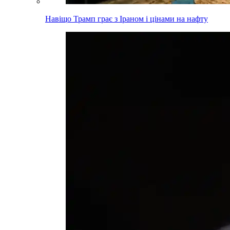
Навіщо Трамп грає з Іраном і цінами на нафту