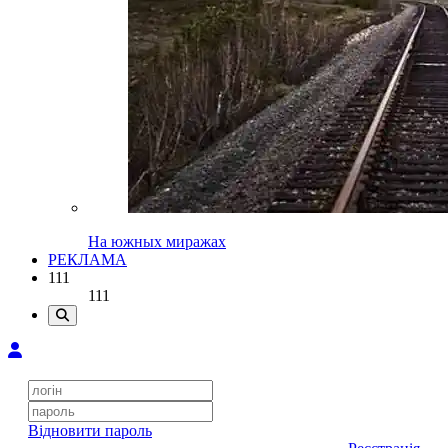
На южных миражах
РЕКЛАМА
111
111
Відновити пароль