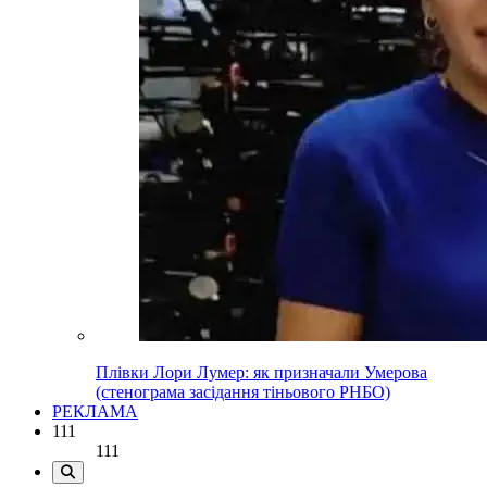
Плівки Лори Лумер: як призначали Умерова
(стенограма засідання тіньового РНБО)
РЕКЛАМА
111
111