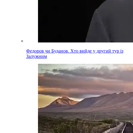
Федоров чи Буданов. Хто вийде у другий тур із
Залужним