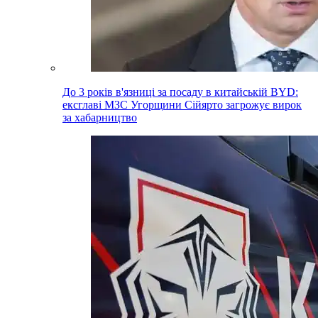
До 3 років в'язниці за посаду в китайській BYD:
ексглаві МЗС Угорщини Сійярто загрожує вирок
за хабарництво