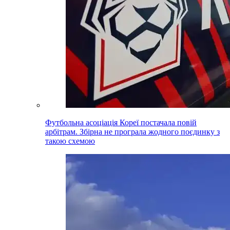
Футбольна асоціація Кореї постачала повій
арбітрам. Збірна не програла жодного поєдинку з
такою схемою