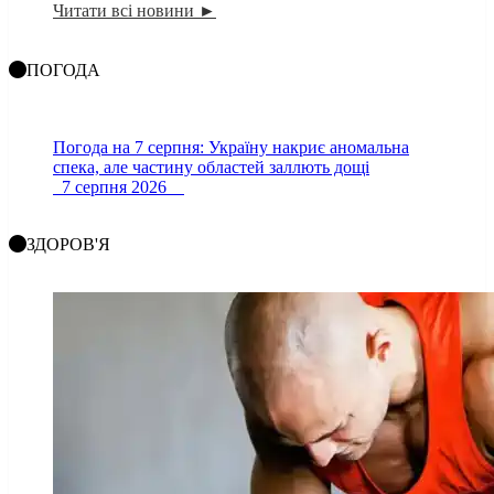
Читати всі новини ►
ПОГОДА
Погода на 7 серпня: Україну накриє аномальна
спека, але частину областей заллють дощі
7 серпня 2026
ЗДОРОВ'Я