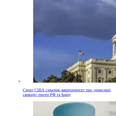
Сенат США схвалив законопроєкт про «пекельні
санкції» проти РФ та Ірану