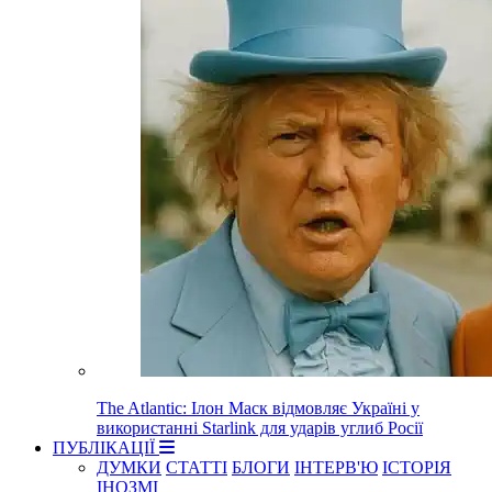
The Atlantic: Ілон Маск відмовляє Україні у
використанні Starlink для ударів углиб Росії
ПУБЛІКАЦІЇ
ДУМКИ
СТАТТІ
БЛОГИ
ІНТЕРВ'Ю
ІСТОРІЯ
ІНОЗМІ