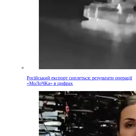
Російський експорт сиплеться: результати операції
«МоЛоЧКа» в цифрах