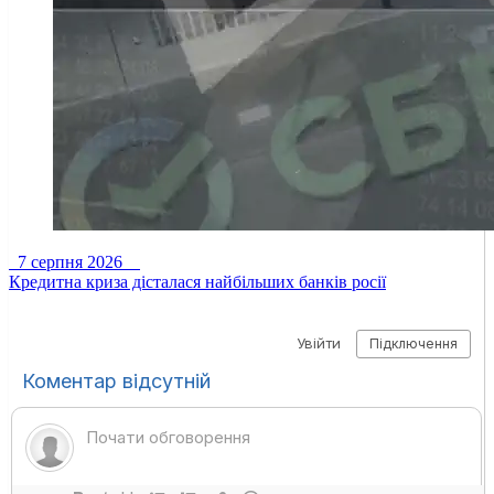
7 серпня 2026
Кредитна криза дісталася найбільших банків росії