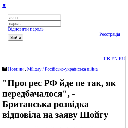
Відновити пароль
Реєстрація
Увійти
UK
EN
RU
Новини
,
Military / Російсько-українська війна
"Прогрес РФ йде не так, як
передбачалося", -
Британська розвідка
відповіла на заяву Шойгу