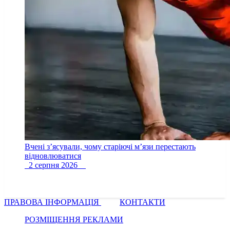
Вчені з’ясували, чому старіючі м’язи перестають
відновлюватися
2 серпня 2026
ПРАВОВА ІНФОРМАЦІЯ
КОНТАКТИ
РОЗМІЩЕННЯ РЕКЛАМИ