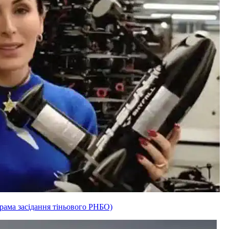
рама засідання тіньового РНБО)