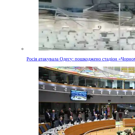
Росія атакувала Одесу: пошкоджено стадіон «Чорн