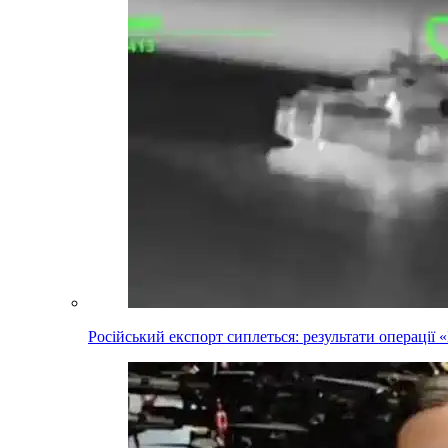
Російський експорт сиплеться: результати операці