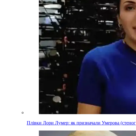
Плівки Лори Лумер: як призначали Умерова (стеног