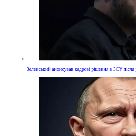
Зеленський анонсував кадрові рішення в ЗСУ після