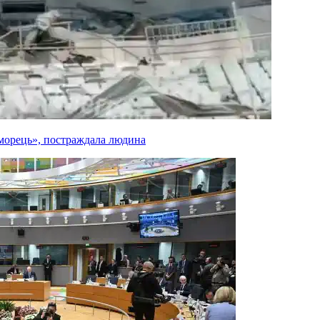
оморець», постраждала людина