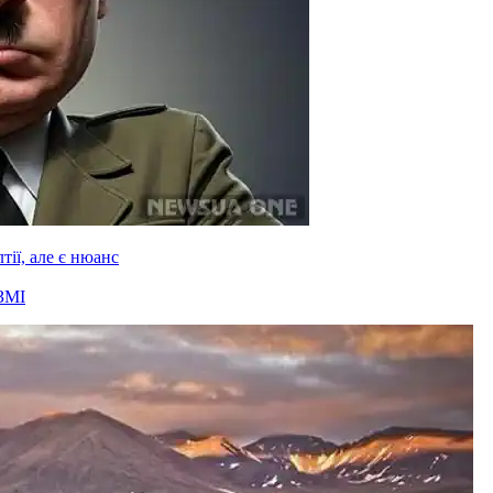
ії, але є нюанс
ЗМІ