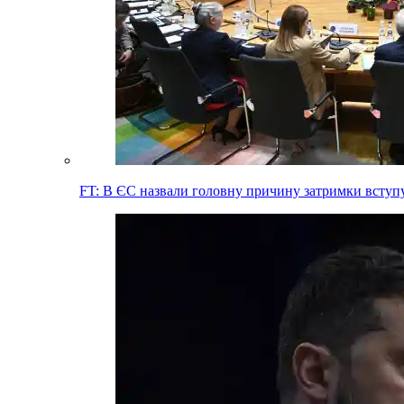
FT: В ЄС назвали головну причину затримки вступ