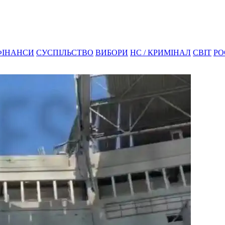
ФІНАНСИ
СУСПІЛЬСТВО
ВИБОРИ
НС / КРИМІНАЛ
СВІТ
РО