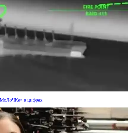
ї «МоЛоЧКа» в цифрах