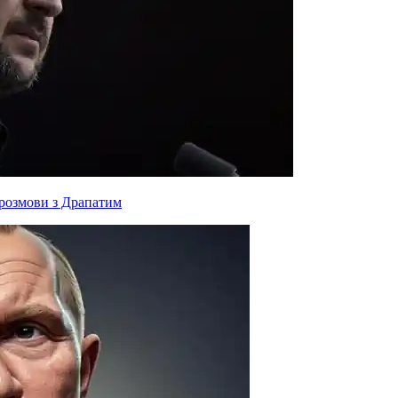
 розмови з Драпатим