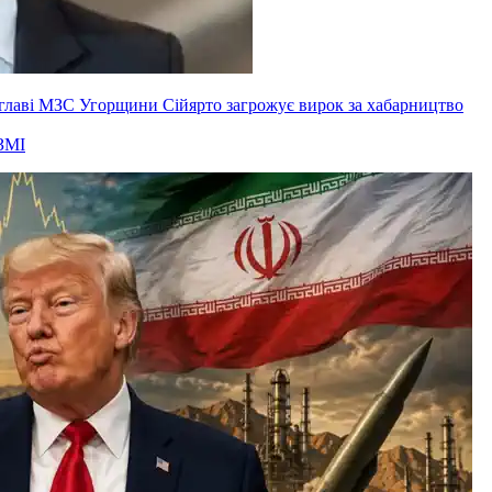
ксглаві МЗС Угорщини Сійярто загрожує вирок за хабарництво
ЗМІ