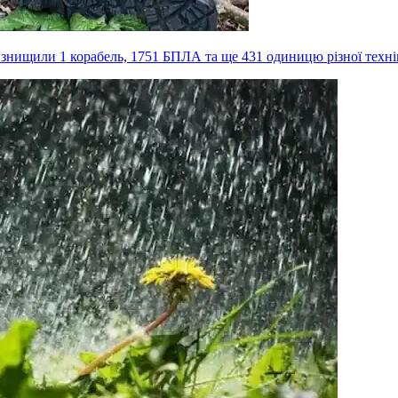
, знищили 1 корабель, 1751 БПЛА та ще 431 одиницю різної техн