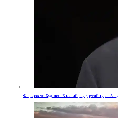
Федоров чи Буданов. Хто вийде у другий тур із За