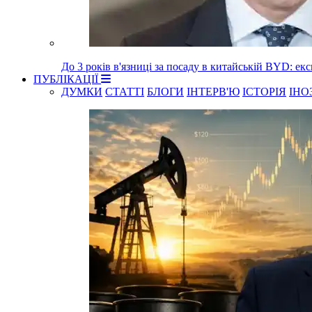
До 3 років в'язниці за посаду в китайській BYD: е
ПУБЛІКАЦІЇ
ДУМКИ
СТАТТІ
БЛОГИ
ІНТЕРВ'Ю
ІСТОРІЯ
ІНО