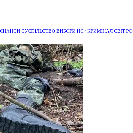
ФІНАНСИ
СУСПІЛЬСТВО
ВИБОРИ
НС / КРИМІНАЛ
СВІТ
РО