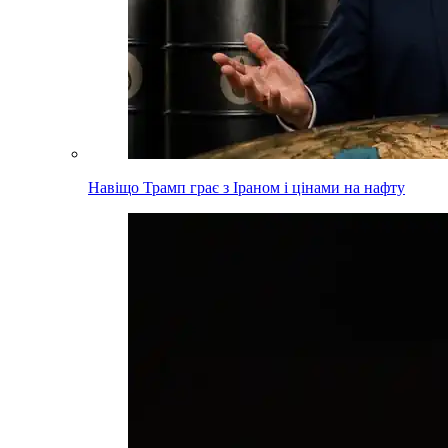
Навіщо Трамп грає з Іраном і цінами на нафту