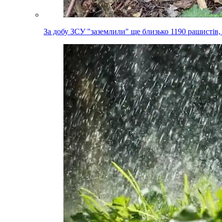
За добу ЗСУ "заземлили" ще близько 1190 рашистів