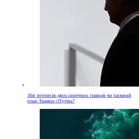
Збіг інтересів двох цинічних гравців чи таємний
план Трампа і Путіна?