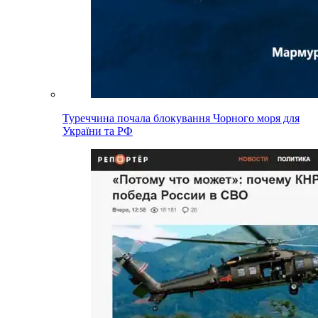
Туреччина почала блокування Чорного моря для
України та РФ