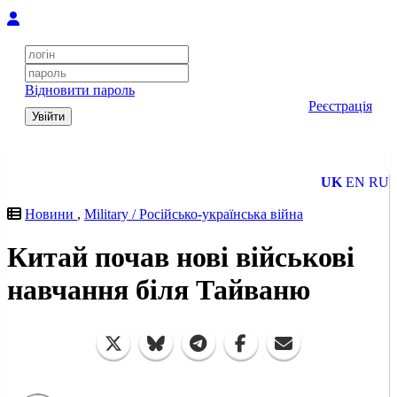
Відновити пароль
Реєстрація
Увійти
UK
EN
RU
Новини
,
Military / Російсько-українська війна
Китай почав нові військові
навчання біля Тайваню