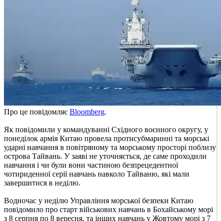
Про це повідомляє
Bloomberg
.
Як повідомили у командуванні Східного воєнного округу, у
понеділок армія Китаю провела протисубмаринні та морські
ударні навчання в повітряному та морському просторі поблизу
острова Тайвань. У заяві не уточняється, де саме проходили
навчання і чи були вони частиною безпрецедентної
чотириденної серії навчань навколо Тайваню, які мали
завершитися в неділю.
Водночас у неділю Управління морської безпеки Китаю
повідомило про старт військових навчань в Бохайському морі
з 8 серпня по 8 вересня, та інших навчань у Жовтому морі з 7