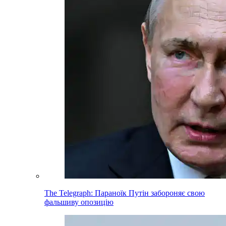
The Telegraph: Параноїк Путін забороняє свою
фальшиву опозицію