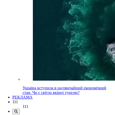
Україна вступила в надзвичайний економічний
стан. Чи є світло вкінці тунелю?
РЕКЛАМА
111
111