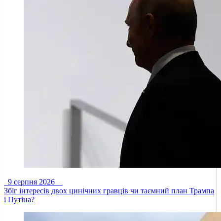
9 серпня 2026
Збіг інтересів двох цинічних гравців чи таємний план Трампа
і Путіна?