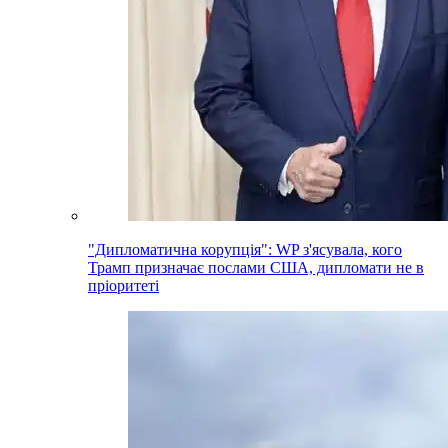
"Дипломатична корупція": WP з'ясувала, кого
Трамп призначає послами США, дипломати не в
пріоритеті