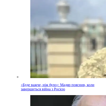
«Буде важче, ніж було»: Мадяр пояснив, коли
завершиться війна з Росією