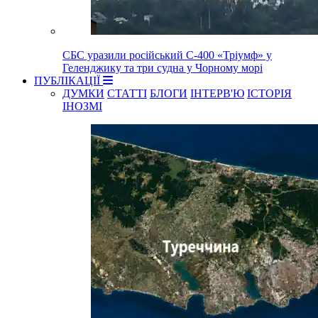
СБС уразили російський С-400 «Тріумф» у
Геленджику та три судна у Чорному морі
ПУБЛІКАЦІЇ
ДУМКИ
СТАТТІ
БЛОГИ
ІНТЕРВ'Ю
ІСТОРІЯ
ІНОЗМІ