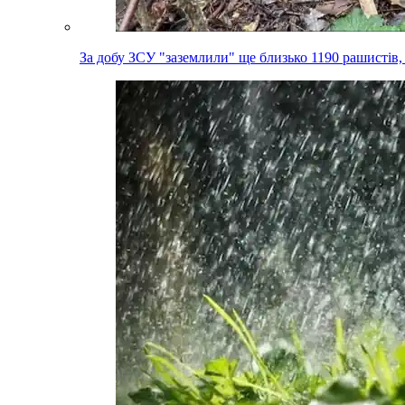
За добу ЗСУ "заземлили" ще близько 1190 рашистів