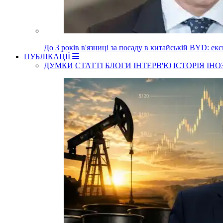
До 3 років в'язниці за посаду в китайській BYD: е
ПУБЛІКАЦІЇ
ДУМКИ
СТАТТІ
БЛОГИ
ІНТЕРВ'Ю
ІСТОРІЯ
ІНО