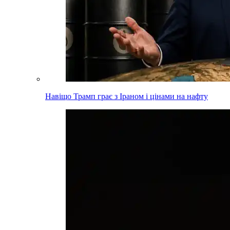
Навіщо Трамп грає з Іраном і цінами на нафту