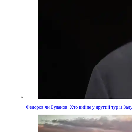
Федоров чи Буданов. Хто вийде у другий тур із За