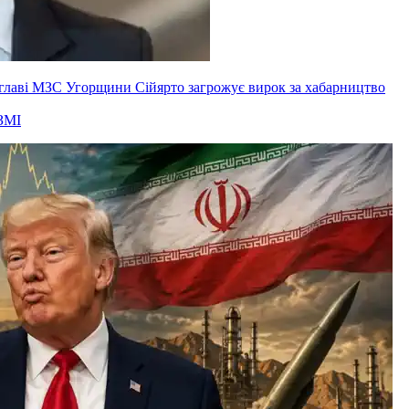
ксглаві МЗС Угорщини Сійярто загрожує вирок за хабарництво
ЗМІ