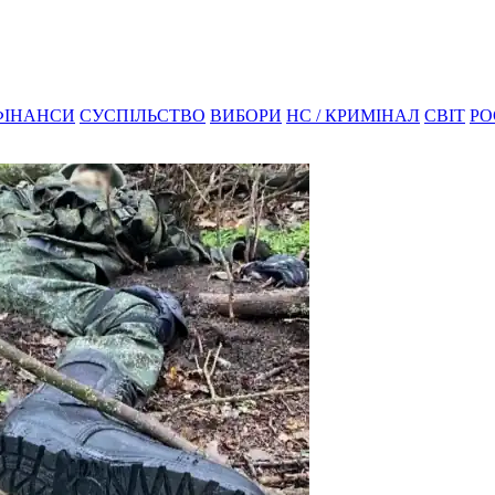
ФІНАНСИ
СУСПІЛЬСТВО
ВИБОРИ
НС / КРИМІНАЛ
СВІТ
РО