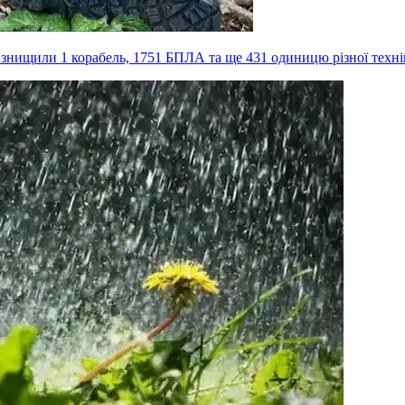
, знищили 1 корабель, 1751 БПЛА та ще 431 одиницю різної техн