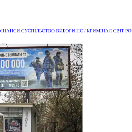
ФІНАНСИ
СУСПІЛЬСТВО
ВИБОРИ
НС / КРИМІНАЛ
СВІТ
РО