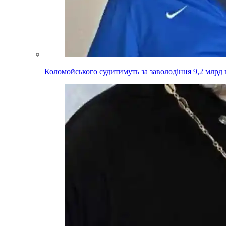
Коломойського судитимуть за заволодіння 9,2 млрд