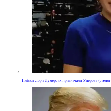
Плівки Лори Лумер: як призначали Умерова (стеног