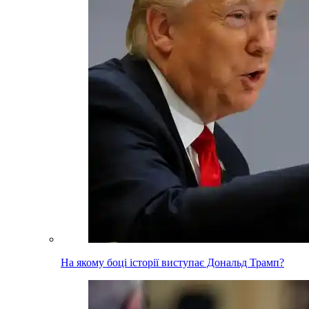
На якому боці історії виступає Дональд Трамп?