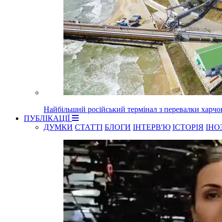
Найбільший російський термінал з перевалки харчо
ПУБЛІКАЦІЇ
ДУМКИ
СТАТТІ
БЛОГИ
ІНТЕРВ'Ю
ІСТОРІЯ
ІНО