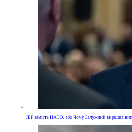
JEF замість НАТО, або Чому Залужний вирішив вип