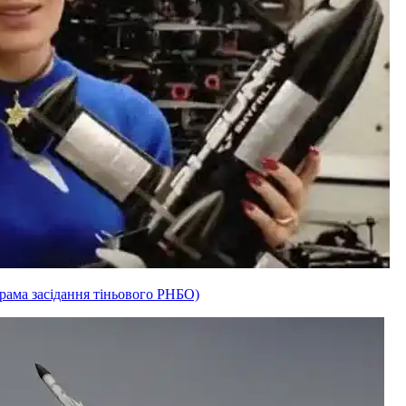
рама засідання тіньового РНБО)