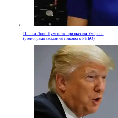
Плівки Лори Лумер: як призначали Умерова
(стенограма засідання тіньового РНБО)