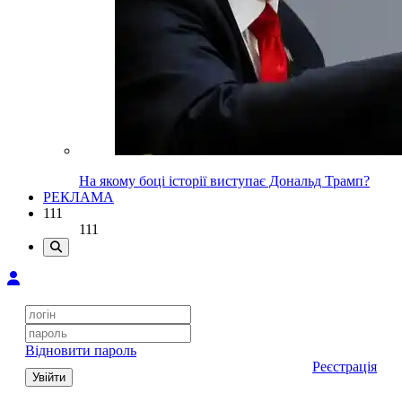
На якому боці історії виступає Дональд Трамп?
РЕКЛАМА
111
111
Відновити пароль
Реєстрація
Увійти