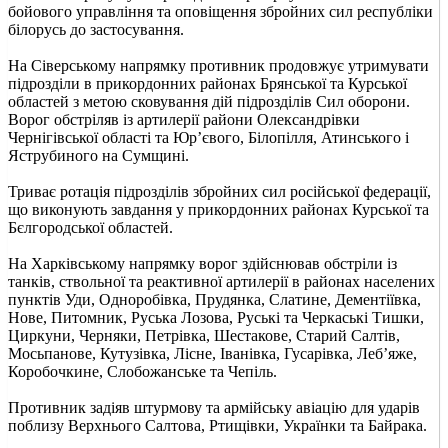
бойового управління та оповіщення збройних сил республіки
білорусь до застосування.
На Сіверському напрямку противник продовжує утримувати
підрозділи в прикордонних районах Брянської та Курської
областей з метою сковування дій підрозділів Сил оборони.
Ворог обстріляв із артилерії райони Олександрівки
Чернігівської області та Юр’євого, Білопілля, Атинського і
Яструбиного на Сумщині.
Триває ротація підрозділів збройних сил російської федерації,
що виконують завдання у прикордонних районах Курської та
Бєлгородської областей.
На Харківському напрямку ворог здійснював обстріли із
танків, ствольної та реактивної артилерії в районах населених
пунктів Уди, Одноробівка, Прудянка, Слатине, Дементіївка,
Нове, Питомник, Руська Лозова, Руські та Черкаські Тишки,
Циркуни, Черняки, Петрівка, Шестакове, Старий Салтів,
Мосьпанове, Кутузівка, Лісне, Іванівка, Гусарівка, Леб’яже,
Коробочкине, Слобожанське та Чепіль.
Противник задіяв штурмову та армійську авіацію для ударів
поблизу Верхнього Салтова, Ртищівки, Українки та Байрака.