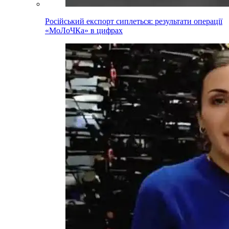
Російський експорт сиплеться: результати операції
«МоЛоЧКа» в цифрах