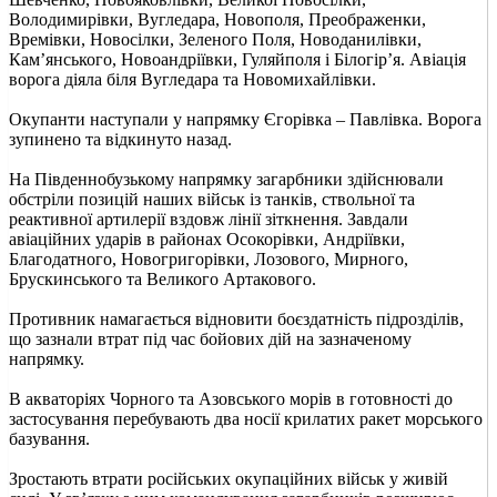
Володимирівки, Вугледара, Новополя, Преображенки,
Времівки, Новосілки, Зеленого Поля, Новоданилівки,
Кам’янського, Новоандріївки, Гуляйполя і Білогір’я. Авіація
ворога діяла біля Вугледара та Новомихайлівки.
Окупанти наступали у напрямку Єгорівка – Павлівка. Ворога
зупинено та відкинуто назад.
На Південнобузькому напрямку загарбники здійснювали
обстріли позицій наших військ із танків, ствольної та
реактивної артилерії вздовж лінії зіткнення. Завдали
авіаційних ударів в районах Осокорівки, Андріївки,
Благодатного, Новогригорівки, Лозового, Мирного,
Брускинського та Великого Артакового.
Противник намагається відновити боєздатність підрозділів,
що зазнали втрат під час бойових дій на зазначеному
напрямку.
В акваторіях Чорного та Азовського морів в готовності до
застосування перебувають два носії крилатих ракет морського
базування.
Зростають втрати російських окупаційних військ у живій