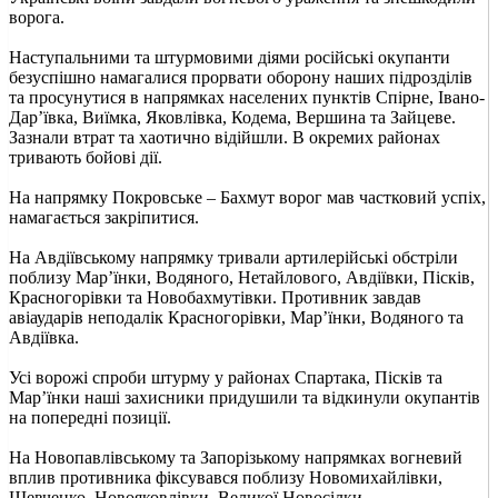
ворога.
Наступальними та штурмовими діями російські окупанти
безуспішно намагалися прорвати оборону наших підрозділів
та просунутися в напрямках населених пунктів Спірне, Івано-
Дарʼївка, Виїмка, Яковлівка, Кодема, Вершина та Зайцеве.
Зазнали втрат та хаотично відійшли. В окремих районах
тривають бойові дії.
На напрямку Покровське – Бахмут ворог мав частковий успіх,
намагається закріпитися.
На Авдіївському напрямку тривали артилерійські обстріли
поблизу Мар’їнки, Водяного, Нетайлового, Авдіївки, Пісків,
Красногорівки та Новобахмутівки. Противник завдав
авіаударів неподалік Красногорівки, Мар’їнки, Водяного та
Авдіївка.
Усі ворожі спроби штурму у районах Спартака, Пісків та
Мар’їнки наші захисники придушили та відкинули окупантів
на попередні позиції.
На Новопавлівському та Запорізькому напрямках вогневий
вплив противника фіксувався поблизу Новомихайлівки,
Шевченко, Новояковлівки, Великої Новосілки,