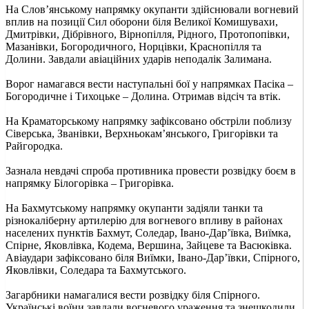
На Слов’янському напрямку окупанти здійснювали вогневий
вплив на позиції Сил оборони біля Великої Комишувахи,
Дмитрівки, Дібрівного, Вірнопілля, Рідного, Протопопівки,
Мазанівки, Богородичного, Норцівки, Краснопілля та
Долини. Завдали авіаційних ударів неподалік Залимана.
Ворог намагався вести наступальні бої у напрямках Пасіка –
Богородичне і Тихоцьке – Долина. Отримав відсіч та втік.
На Краматорському напрямку зафіксовано обстріли поблизу
Сіверська, Званівки, Верхньокам’янського, Григорівки та
Райгородка.
Зазнала невдачі спроба противника провести розвідку боєм в
напрямку Білогорівка – Григорівка.
На Бахмутському напрямку окупанти задіяли танки та
різнокаліберну артилерію для вогневого впливу в районах
населених пунктів Бахмут, Соледар, Івано-Дар’ївка, Виїмка,
Спірне, Яковлівка, Кодема, Вершина, Зайцеве та Васюківка.
Авіаудари зафіксовано біля Виїмки, Івано-Дар’ївки, Спірного,
Яковлівки, Соледара та Бахмутського.
Загарбники намагалися вести розвідку біля Спірного.
Українські воїни завдали вогневого ураження та знешкодили