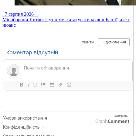
7 серпня 2026
Міноборони Литви: Путін хоче атакувати країни Балтії, але є
нюанс