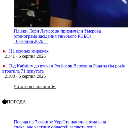
Плівки Лори Лумер: як призначали Умерова
(стенограма засідання тіньового РНБО)
6 серпня 2026
►
На южных миражах
21:41 - 6 серпня 2026
►
Від Кабміну до втечі в Росію: як Верховна Рада за сім років
втратила 71 депутата
21:08 - 6 серпня 2026
Читати всі новини ►
ПОГОДА
Погода на 7 серпня: Україну накриє аномальна
спека, але частину областей заллють дощі