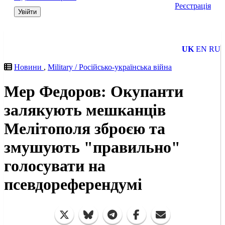
Реєстрація
Увійти
UK
EN
RU
Новини
,
Military / Російсько-українська війна
Мер Федоров: Окупанти
залякують мешканців
Мелітополя зброєю та
змушують "правильно"
голосувати на
псевдореферендумі