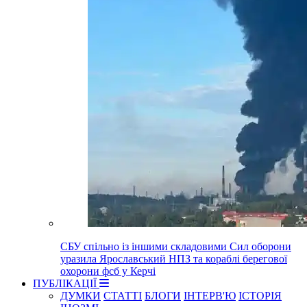
СБУ спільно із іншими складовими Сил оборони
уразила Ярославський НПЗ та кораблі берегової
охорони фсб у Керчі
ПУБЛІКАЦІЇ
ДУМКИ
СТАТТІ
БЛОГИ
ІНТЕРВ'Ю
ІСТОРІЯ