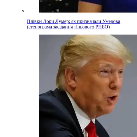
Плівки Лори Лумер: як призначали Умерова
(стенограма засідання тіньового РНБО)