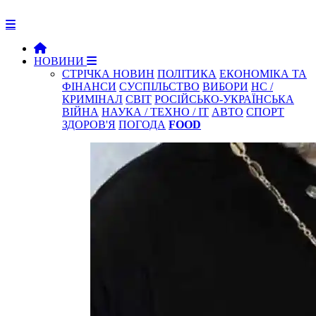
НОВИНИ
СТРІЧКА НОВИН
ПОЛІТИКА
ЕКОНОМІКА ТА
ФІНАНСИ
СУСПІЛЬСТВО
ВИБОРИ
НС /
КРИМІНАЛ
СВІТ
РОСІЙСЬКО-УКРАЇНСЬКА
ВІЙНА
НАУКА / ТЕХНО / IT
АВТО
СПОРТ
ЗДОРОВ'Я
ПОГОДА
FOOD