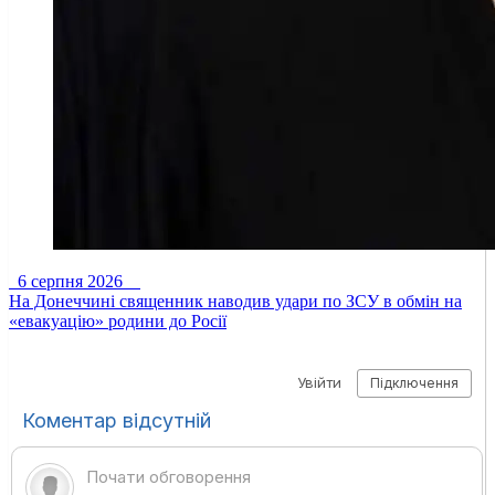
6 серпня 2026
На Донеччині священник наводив удари по ЗСУ в обмін на
«евакуацію» родини до Росії