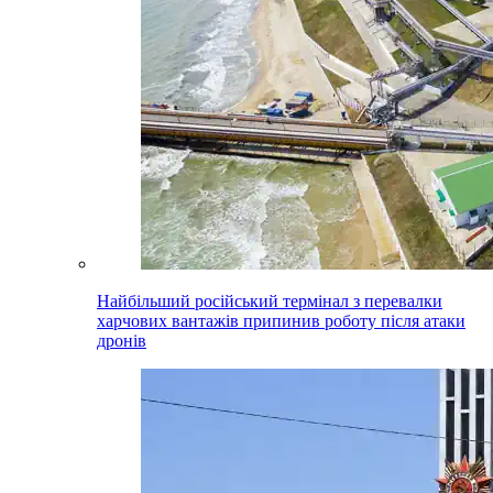
Найбільший російський термінал з перевалки
харчових вантажів припинив роботу після атаки
дронів