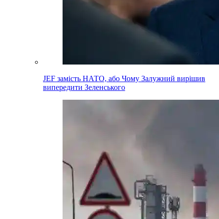
JEF замість НАТО, або Чому Залужний вирішив
випередити Зеленського