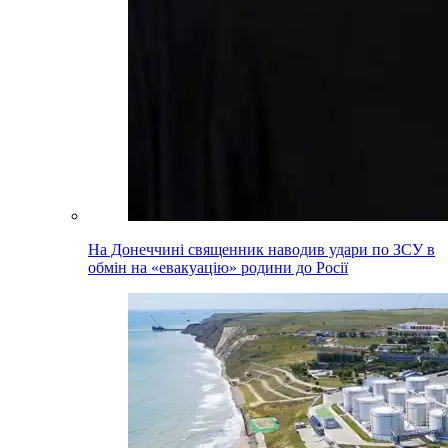
На Донеччині священник наводив удари по ЗСУ в
обмін на «евакуацію» родини до Росії