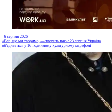
6 серпня 2026
«Все, що ми творимо, — творить нас»: 23 серпня Україна
об'єднається у 16-годинному культурному марафоні