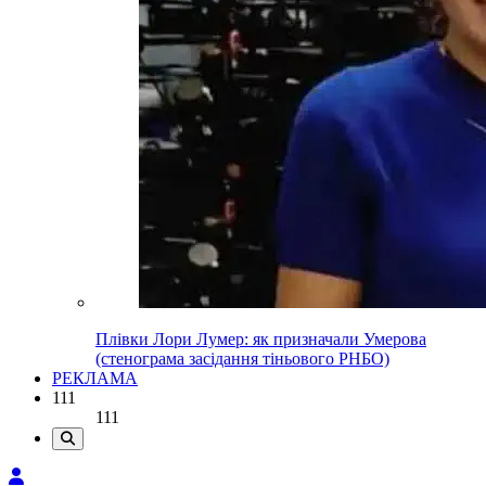
Плівки Лори Лумер: як призначали Умерова
(стенограма засідання тіньового РНБО)
РЕКЛАМА
111
111