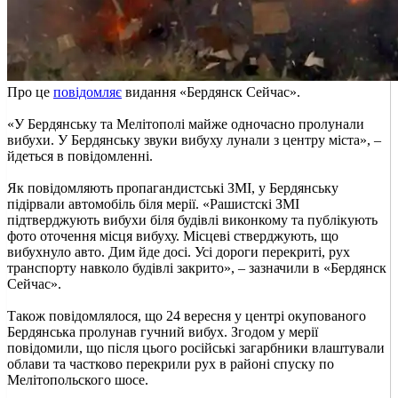
Про це
повідомляє
видання «Бердянск Сейчас».
«У Бердянську та Мелітополі майже одночасно пролунали
вибухи. У Бердянську звуки вибуху лунали з центру міста», –
йдеться в повідомленні.
Як повідомляють пропагандистські ЗМІ, у Бердянську
підірвали автомобіль біля мерії. «Рашистскі ЗМІ
підтверджують вибухи біля будівлі виконкому та публікують
фото оточення місця вибуху. Місцеві стверджують, що
вибухнуло авто. Дим йде досі. Усі дороги перекриті, рух
транспорту навколо будівлі закрито», – зазначили в «Бердянск
Сейчас».
Також повідомлялося, що 24 вересня у центрі окупованого
Бердянська пролунав гучний вибух. Згодом у мерії
повідомили, що після цього російські загарбники влаштували
облави та частково перекрили рух в районі спуску по
Мелітопольского шосе.