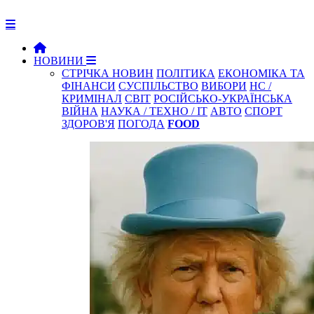
НОВИНИ
СТРІЧКА НОВИН
ПОЛІТИКА
ЕКОНОМІКА ТА
ФІНАНСИ
СУСПІЛЬСТВО
ВИБОРИ
НС /
КРИМІНАЛ
СВІТ
РОСІЙСЬКО-УКРАЇНСЬКА
ВІЙНА
НАУКА / ТЕХНО / IT
АВТО
СПОРТ
ЗДОРОВ'Я
ПОГОДА
FOOD