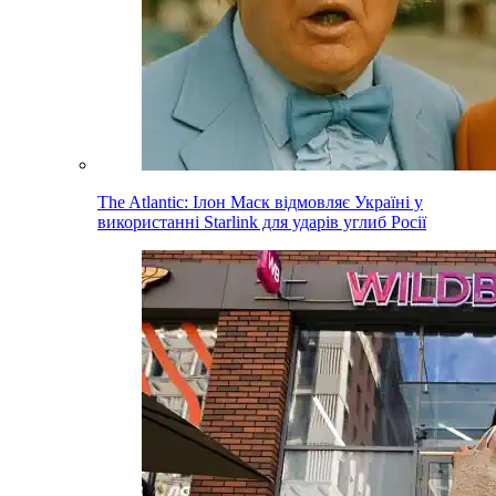
The Atlantic: Ілон Маск відмовляє Україні у
використанні Starlink для ударів углиб Росії