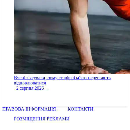
Вчені з’ясували, чому старіючі м’язи перестають
відновлюватися
2 серпня 2026
ПРАВОВА ІНФОРМАЦІЯ
КОНТАКТИ
РОЗМІЩЕННЯ РЕКЛАМИ