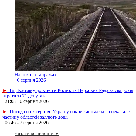
На южных миражах
6 серпня 2026
►
Від Кабміну до втечі в Росію: як Верховна Рада за сім років
втратила 71 депутата
21:08 - 6 серпня 2026
►
Погода на 7 серпня: Україну накриє аномальна спека, але
частину областей заллють дощі
06:46 - 7 серпня 2026
Читати всі новини ►