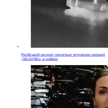
Російський експорт сиплеться: результати операції
«МоЛоЧКа» в цифрах