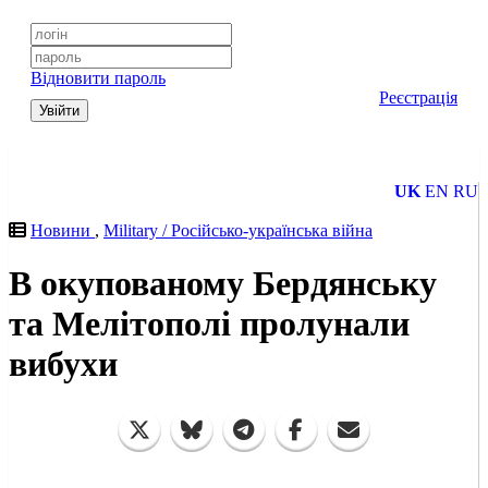
Відновити пароль
Реєстрація
Увійти
UK
EN
RU
Новини
,
Military / Російсько-українська війна
В окупованому Бердянську
та Мелітополі пролунали
вибухи