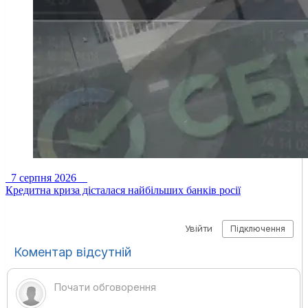
7 серпня 2026
Кредитна криза дісталася найбільших банків росії