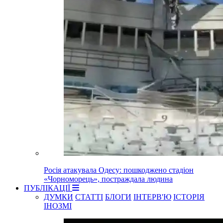
Росія атакувала Одесу: пошкоджено стадіон
«Чорноморець», постраждала людина
ПУБЛІКАЦІЇ
ДУМКИ
СТАТТІ
БЛОГИ
ІНТЕРВ'Ю
ІСТОРІЯ
ІНОЗМІ