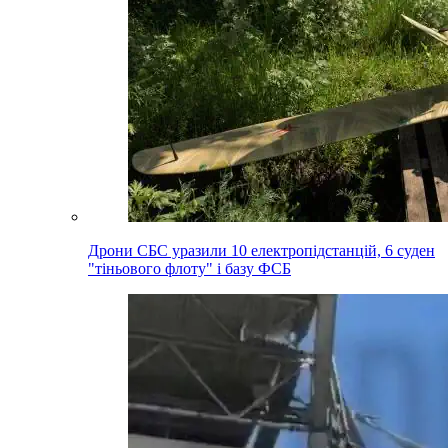
Дрони СБС уразили 10 електропідстанцій, 6 суден
"тіньового флоту" і базу ФСБ