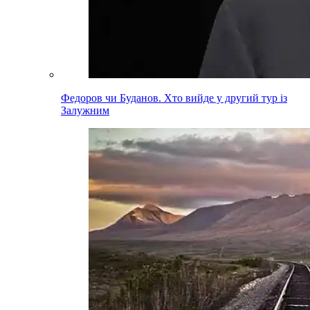
Федоров чи Буданов. Хто вийде у другий тур із
Залужним