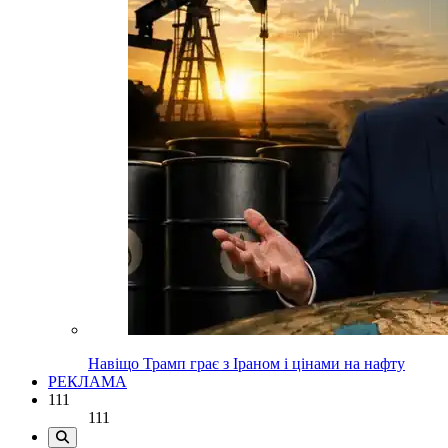
Навіщо Трамп грає з Іраном і цінами на нафту
РЕКЛАМА
111
111