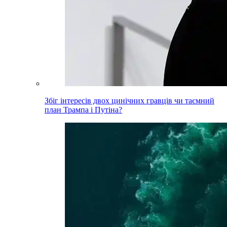
Збіг інтересів двох цинічних гравців чи таємний
план Трампа і Путіна?