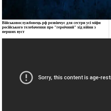
Військовослужбовець рф розвінчує для сестри усі міфи
російського телебачення про "героїчний" хід війни з
перших вуст