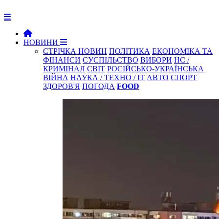
НОВИНИ
СТРІЧКА НОВИН
ПОЛІТИКА
ЕКОНОМІКА ТА
ФІНАНСИ
СУСПІЛЬСТВО
ВИБОРИ
НС /
КРИМІНАЛ
СВІТ
РОСІЙСЬКО-УКРАЇНСЬКА
ВІЙНА
НАУКА / ТЕХНО / IT
АВТО
СПОРТ
ЗДОРОВ'Я
ПОГОДА
FOOD