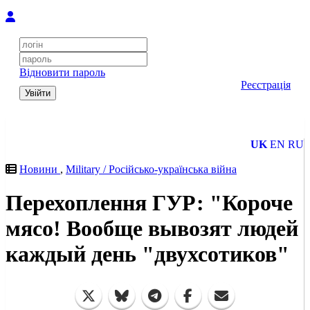
Відновити пароль
Реєстрація
Увійти
UK
EN
RU
Новини
,
Military / Російсько-українська війна
Перехоплення ГУР: "Короче
мясо! Вообще вывозят людей
каждый день "двухсотиков"