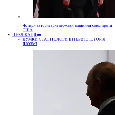
Чотири авторитарні держави зміцнили союз проти
США
ПУБЛІКАЦІЇ
ДУМКИ
СТАТТІ
БЛОГИ
ІНТЕРВ'Ю
ІСТОРІЯ
ІНОЗМІ