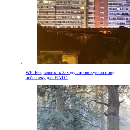
WP: Бездіяльність Заходу спровокувала нову
небезпеку для НАТО