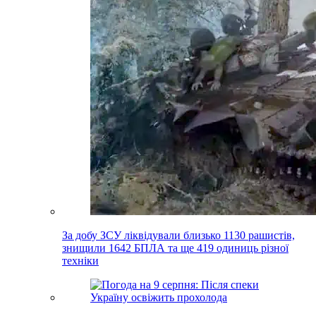
За добу ЗСУ ліквідували близько 1130 рашистів,
знищили 1642 БПЛА та ще 419 одиниць різної
техніки