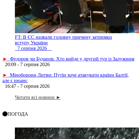
FT: В ЄС назвали головну причину затримки
вступу України
7 серпня 2026
►
Федоров чи Буданов. Хто вийде у другий тур із Залужним
20:09 - 7 серпня 2026
►
Міноборони Литви: Путін хоче атакувати країни Балтії,
але є нюанс
16:47 - 7 серпня 2026
Читати всі новини ►
ПОГОДА