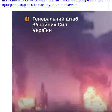
Футбольна асоціація Кореї постачала повій арбітрам. Збірна не
програла жодного поєдинку з такою схемою