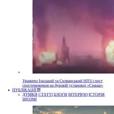
Уражено Ільський та Сизранський НПЗ і пост
спостереження на буровій установці «Сиваш»
ПУБЛІКАЦІЇ
ДУМКИ
СТАТТІ
БЛОГИ
ІНТЕРВ'Ю
ІСТОРІЯ
ІНОЗМІ