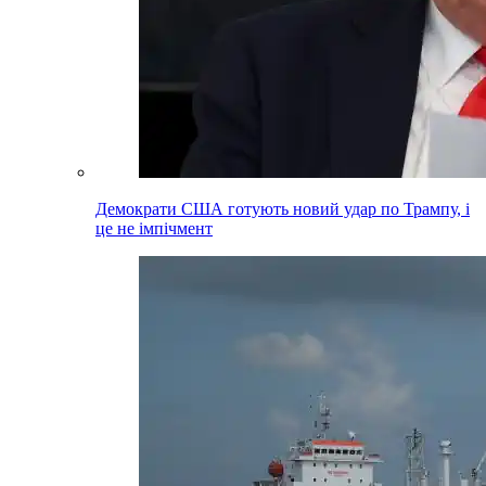
Демократи США готують новий удар по Трампу, і
це не імпічмент