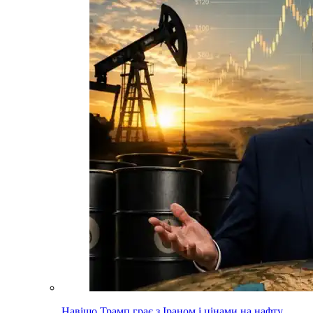
Навіщо Трамп грає з Іраном і цінами на нафту