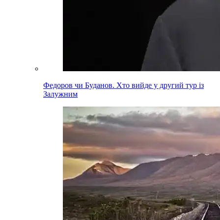
Федоров чи Буданов. Хто вийде у другий тур із
Залужним