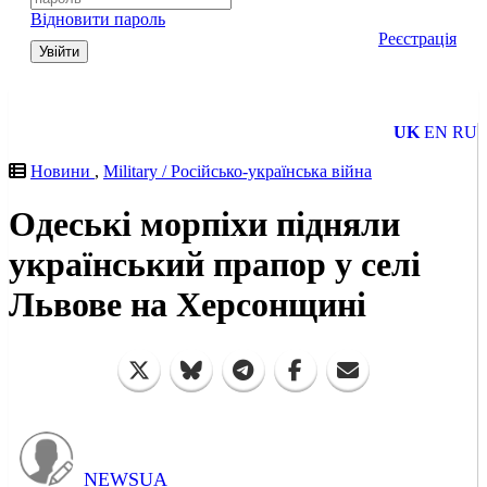
Відновити пароль
Реєстрація
Увійти
UK
EN
RU
Новини
,
Military / Російсько-українська війна
Одеські морпіхи підняли
український прапор у селі
Львове на Херсонщині
NEWSUA