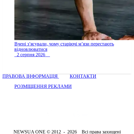
Вчені з’ясували, чому старіючі м’язи перестають
відновлюватися
2 серпня 2026
ПРАВОВА ІНФОРМАЦІЯ
КОНТАКТИ
РОЗМІЩЕННЯ РЕКЛАМИ
NEWSUA ONE © 2012 - 2026 Всі права захищені