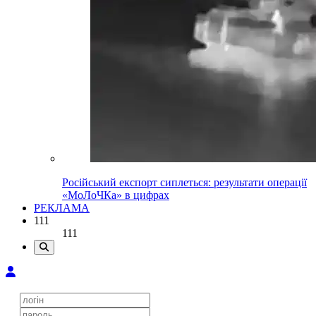
Російський експорт сиплеться: результати операції
«МоЛоЧКа» в цифрах
РЕКЛАМА
111
111