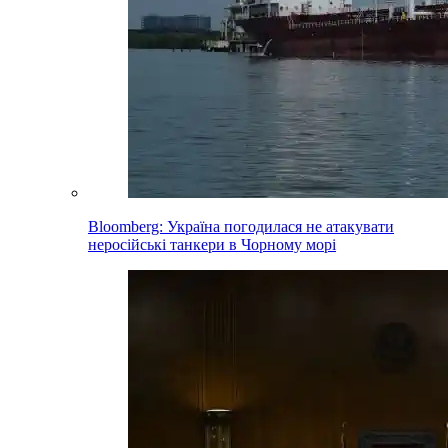
Bloomberg: Україна погодилася не атакувати
неросійські танкери в Чорному морі