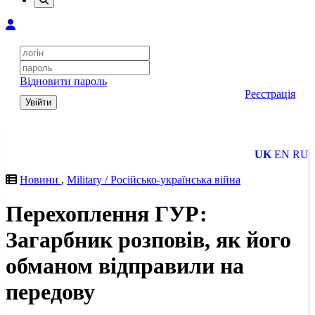
Відновити пароль
Реєстрація
Увійти
UK
EN
RU
Новини
,
Military / Російсько-українська війна
Перехоплення ГУР:
Загарбник розповів, як його
обманом відправили на
передову