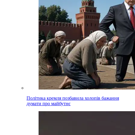
Політика кремля позбавила холопів бажання
думати про майбутнє