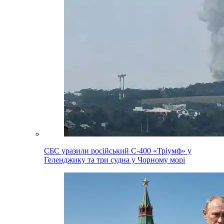
СБС уразили російський С-400 «Тріумф» у
Геленджику та три судна у Чорному морі