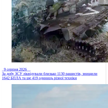
9 серпня 2026
За добу ЗСУ ліквідували близько 1130 рашистів, знищили
1642 БПЛА та ще 419 одиниць різної техніки