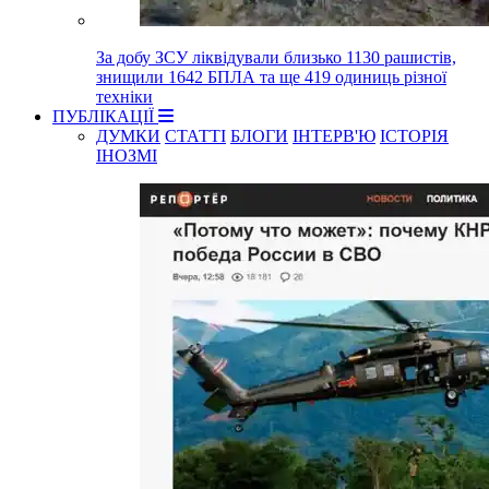
За добу ЗСУ ліквідували близько 1130 рашистів,
знищили 1642 БПЛА та ще 419 одиниць різної
техніки
ПУБЛІКАЦІЇ
ДУМКИ
СТАТТІ
БЛОГИ
ІНТЕРВ'Ю
ІСТОРІЯ
ІНОЗМІ