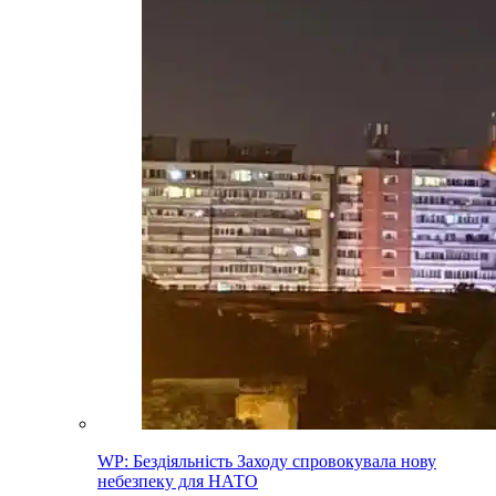
WP: Бездіяльність Заходу спровокувала нову
небезпеку для НАТО