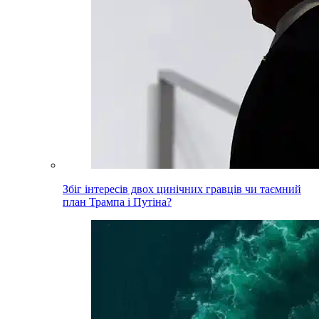
Збіг інтересів двох цинічних гравців чи таємний
план Трампа і Путіна?