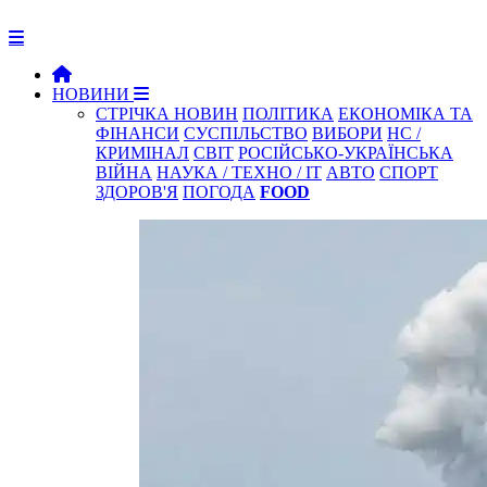
НОВИНИ
СТРІЧКА НОВИН
ПОЛІТИКА
ЕКОНОМІКА ТА
ФІНАНСИ
СУСПІЛЬСТВО
ВИБОРИ
НС /
КРИМІНАЛ
СВІТ
РОСІЙСЬКО-УКРАЇНСЬКА
ВІЙНА
НАУКА / ТЕХНО / IT
АВТО
СПОРТ
ЗДОРОВ'Я
ПОГОДА
FOOD