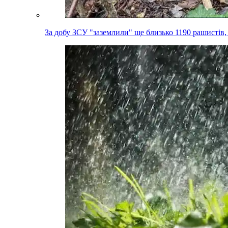
За добу ЗСУ "заземлили" ще близько 1190 рашистів