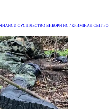
ФІНАНСИ
СУСПІЛЬСТВО
ВИБОРИ
НС / КРИМІНАЛ
СВІТ
РО