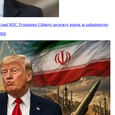
ксглаві МЗС Угорщини Сійярто загрожує вирок за хабарництво
ЗМІ