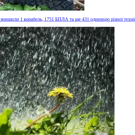
, знищили 1 корабель, 1751 БПЛА та ще 431 одиницю різної техн