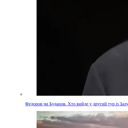
Федоров чи Буданов. Хто вийде у другий тур із За