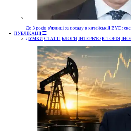
До 3 років в'язниці за посаду в китайській BYD: е
ПУБЛІКАЦІЇ
ДУМКИ
СТАТТІ
БЛОГИ
ІНТЕРВ'Ю
ІСТОРІЯ
ІНО