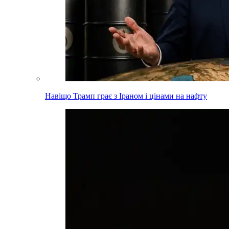
Навіщо Трамп грає з Іраном і цінами на нафту