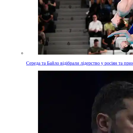
Середа та Байло відібрали лідерство у росіян та пр