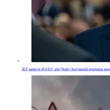
JEF замість НАТО, або Чому Залужний вирішив вип