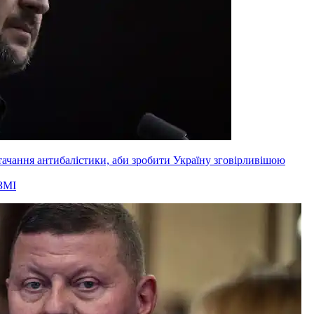
ачання антибалістики, аби зробити Україну зговірливішою
ЗМІ