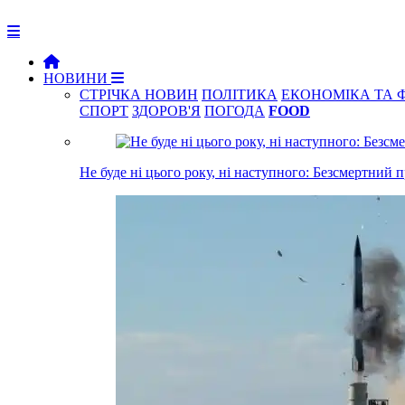
НОВИНИ
СТРІЧКА НОВИН
ПОЛІТИКА
ЕКОНОМІКА ТА 
СПОРТ
ЗДОРОВ'Я
ПОГОДА
FOOD
Не буде ні цього року, ні наступного: Безсмертний