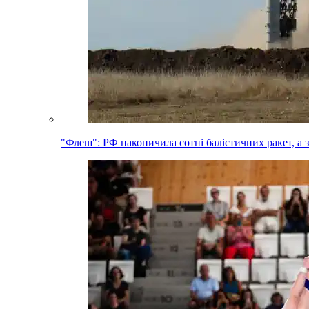
"Флеш": РФ накопичила сотні балістичних ракет, а 