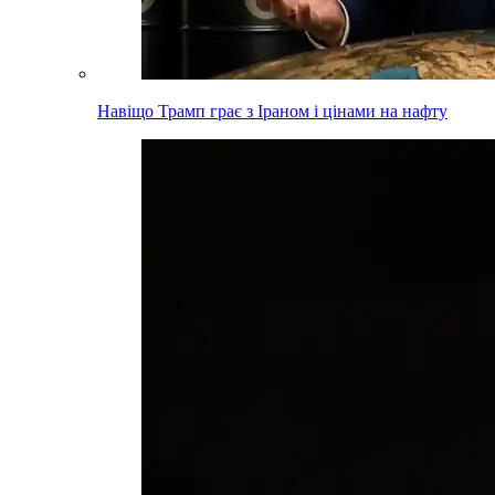
Навіщо Трамп грає з Іраном і цінами на нафту