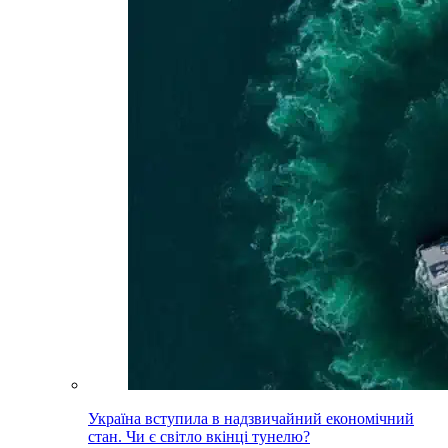
Україна вступила в надзвичайний економічний
стан. Чи є світло вкінці тунелю?