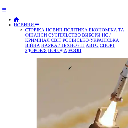
НОВИНИ
СТРІЧКА НОВИН
ПОЛІТИКА
ЕКОНОМІКА ТА
ФІНАНСИ
СУСПІЛЬСТВО
ВИБОРИ
НС /
КРИМІНАЛ
СВІТ
РОСІЙСЬКО-УКРАЇНСЬКА
ВІЙНА
НАУКА / ТЕХНО / IT
АВТО
СПОРТ
ЗДОРОВ'Я
ПОГОДА
FOOD