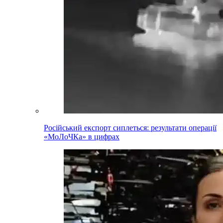
Російський експорт сиплеться: результати операції
«МоЛоЧКа» в цифрах