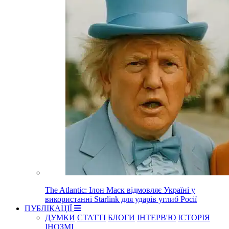
The Atlantic: Ілон Маск відмовляє Україні у
використанні Starlink для ударів углиб Росії
ПУБЛІКАЦІЇ
ДУМКИ
СТАТТІ
БЛОГИ
ІНТЕРВ'Ю
ІСТОРІЯ
ІНОЗМІ