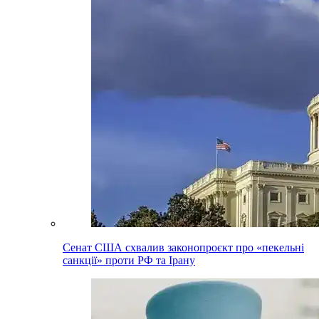
Сенат США схвалив законопроєкт про «пекельні
санкції» проти РФ та Ірану