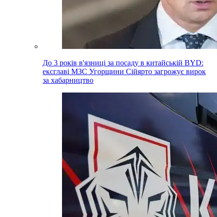
До 3 років в'язниці за посаду в китайській BYD:
ексглаві МЗС Угорщини Сійярто загрожує вирок
за хабарництво