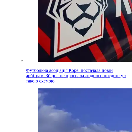
Футбольна асоціація Кореї постачала повій
арбітрам. Збірна не програла жодного поєдинку з
такою схемою