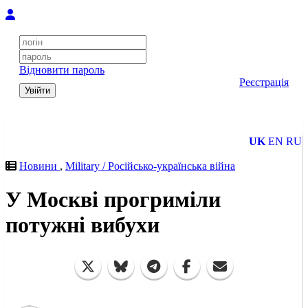
Відновити пароль
Реєстрація
Увійти
UK
EN
RU
Новини
,
Military / Російсько-українська війна
У Москві прогриміли
потужні вибухи