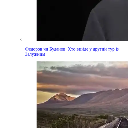
Федоров чи Буданов. Хто вийде у другий тур із
Залужним