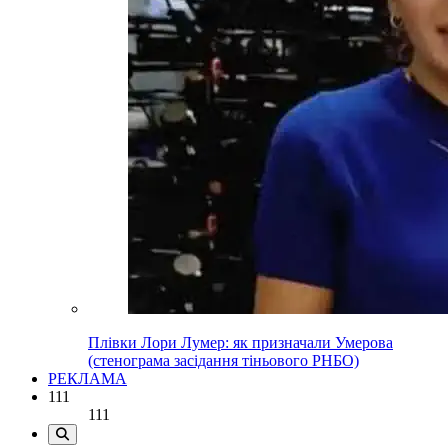
Плівки Лори Лумер: як призначали Умерова
(стенограма засідання тіньового РНБО)
РЕКЛАМА
111
111