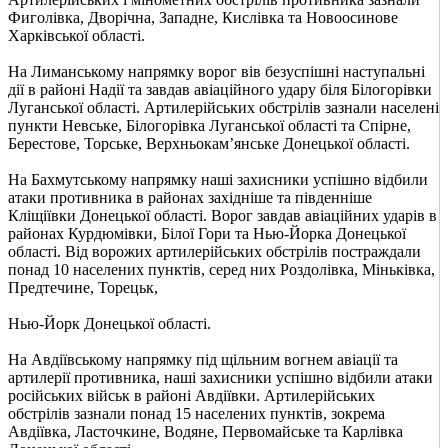
Фиголівка, Дворічна, Западне, Кислівка та Новоосинове
Харківської області.
На Лиманському напрямку ворог вів безуспішні наступальні
дії в районі Надії та завдав авіаційного удару біля Білогорівки
Луганської області. Артилерійських обстрілів зазнали населені
пункти Невське, Білогорівка Луганської області та Спірне,
Берестове, Торське, Верхньокам’янське Донецької області.
На Бахмутському напрямку наші захисники успішно відбили
атаки противника в районах західніше та південніше
Кліщіївки Донецької області. Ворог завдав авіаційних ударів в
районах Курдюмівки, Білої Гори та Нью-Йорка Донецької
області. Від ворожих артилерійських обстрілів постраждали
понад 10 населених пунктів, серед них Роздолівка, Міньківка,
Предтечине, Торецьк,
Нью-Йорк Донецької області.
На Авдіївському напрямку під щільним вогнем авіації та
артилерії противника, наші захисники успішно відбили атаки
російських військ в районі Авдіївки. Артилерійських
обстрілів зазнали понад 15 населених пунктів, зокрема
Авдіївка, Ласточкине, Водяне, Первомайське та Карлівка