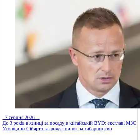
7 серпня 2026
До 3 років в'язниці за посаду в китайській BYD: ексглаві МЗС
Угорщини Сійярто загрожує вирок за хабарництво