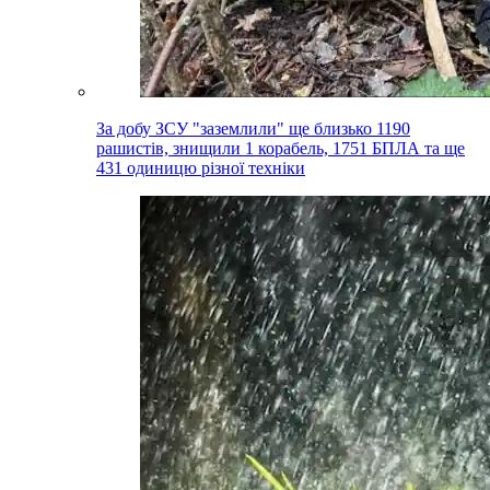
За добу ЗСУ "заземлили" ще близько 1190
рашистів, знищили 1 корабель, 1751 БПЛА та ще
431 одиницю різної техніки