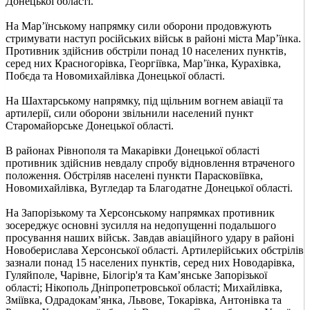
Донецької області.
На Мар’їнському напрямку сили оборони продовжують
стримувати наступ російських військ в районі міста Мар’їнка.
Противник здійснив обстріли понад 10 населених пунктів,
серед них Красногорівка, Георгіївка, Мар’їнка, Курахівка,
Побєда та Новомихайлівка Донецької області.
На Шахтарському напрямку, під щільним вогнем авіації та
артилерії, сили оборони звільнили населений пункт
Старомайорське Донецької області.
В районах Рівнополя та Макарівки Донецької області
противник здійснив невдалу спробу відновлення втраченого
положення. Обстріляв населені пункти Парасковіївка,
Новомихайлівка, Вугледар та Благодатне Донецької області.
На Запорізькому та Херсонському напрямках противник
зосереджує основні зусилля на недопущенні подальшого
просування наших військ. Завдав авіаційного удару в районі
Новоберислава Херсонської області. Артилерійських обстрілів
зазнали понад 15 населених пунктів, серед них Новодарівка,
Гуляйполе, Чарівне, Білогір'я та Кам’янське Запорізької
області; Нікополь Дніпропетровської області; Михайлівка,
Зміївка, Одрадокам’янка, Львове, Токарівка, Антонівка та