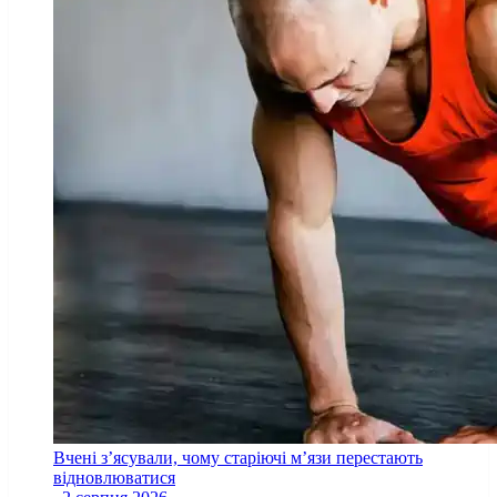
Вчені з’ясували, чому старіючі м’язи перестають
відновлюватися