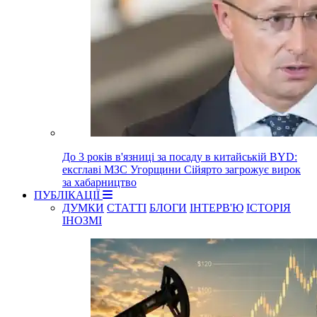
До 3 років в'язниці за посаду в китайській BYD:
ексглаві МЗС Угорщини Сійярто загрожує вирок
за хабарництво
ПУБЛІКАЦІЇ
ДУМКИ
СТАТТІ
БЛОГИ
ІНТЕРВ'Ю
ІСТОРІЯ
ІНОЗМІ