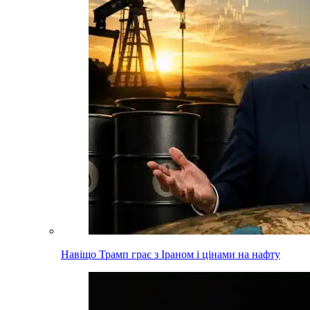
Навіщо Трамп грає з Іраном і цінами на нафту