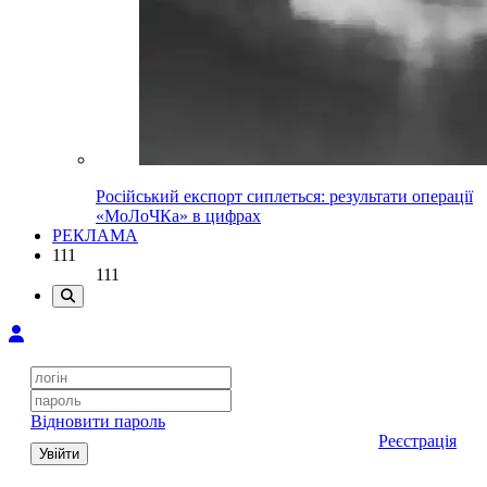
Російський експорт сиплеться: результати операції
«МоЛоЧКа» в цифрах
РЕКЛАМА
111
111
Відновити пароль
Реєстрація
Увійти