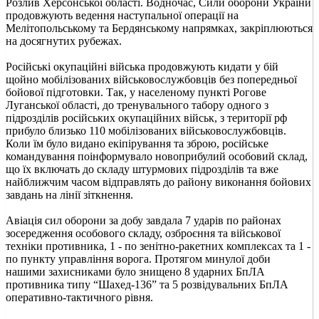
Розлив Херсонської області. Водночас, Сили оборони України
продовжують ведення наступальної операції на
Мелітопольському та Бердянському напрямках, закріплюються
на досягнутих рубежах.
Російські окупаційні війська продовжують кидати у бій
щойно мобілізованих військовослужбовців без попередньої
бойової підготовки. Так, у населеному пункті Рогове
Луганської області, до тренувального табору одного з
підрозділів російських окупаційних військ, з території рф
прибуло близько 110 мобілізованих військовослужбовців.
Коли їм було видано екіпірування та зброю, російське
командування поінформувало новоприбулий особовий склад,
що їх включать до складу штурмових підрозділів та вже
найближчим часом відправлять до району виконання бойових
завдань на лінії зіткнення.
Авіація сил оборони за добу завдала 7 ударів по районах
зосередження особового складу, озброєння та військової
техніки противника, 1 - по зенітно-ракетних комплексах та 1 -
по пункту управління ворога. Протягом минулої доби
нашими захисниками було знищено 8 ударних БпЛА
противника типу “Шахед-136” та 5 розвідувальних БпЛА
оперативно-тактичного рівня.