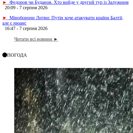
►
Федоров чи Буданов. Хто вийде у другий тур із Залужним
20:09 - 7 серпня 2026
►
Міноборони Литви: Путін хоче атакувати країни Балтії,
але є нюанс
16:47 - 7 серпня 2026
Читати всі новини ►
ПОГОДА