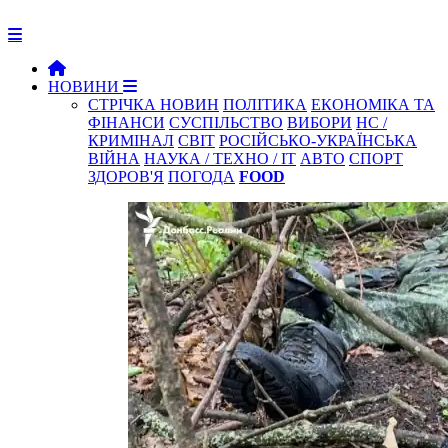
НОВИНИ
СТРІЧКА НОВИН
ПОЛІТИКА
ЕКОНОМІКА ТА
ФІНАНСИ
СУСПІЛЬСТВО
ВИБОРИ
НС /
КРИМІНАЛ
СВІТ
РОСІЙСЬКО-УКРАЇНСЬКА
ВІЙНА
НАУКА / ТЕХНО / IT
АВТО
СПОРТ
ЗДОРОВ'Я
ПОГОДА
FOOD