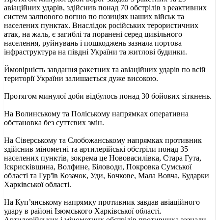
авіаційних ударів, здійснив понад 70 обстрілів з реактивних
систем залпового вогню по позиціях наших військ та
населених пунктах. Внаслідок російських терористичних
атак, на жаль, є загиблі та поранені серед цивільного
населення, руйнувань і пошкоджень зазнала портова
інфраструктура на півдні України та житлові будинки.
Ймовірність завдання ракетних та авіаційних ударів по всій
території України залишається дуже високою.
Протягом минулої доби відбулось понад 30 бойових зіткнень.
На Волинському та Поліському напрямках оперативна
обстановка без суттєвих змін.
На Сіверському та Слобожанському напрямках противник
здійснив мінометні та артилерійські обстріли понад 35
населених пунктів, зокрема це Нововасилівка, Стара Гута,
Іскрисківщина, Волфине, Біловоди, Покровка Сумської
області та Гур'їв Козачок, Уди, Бочкове, Мала Вовча, Бударки
Харківської області.
На Куп’янському напрямку противник завдав авіаційного
удару в районі Ізюмського Харківської області.
Артилерійських і мінометних обстрілів противника зазнали