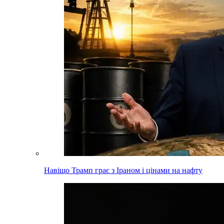
Навіщо Трамп грає з Іраном і цінами на нафту