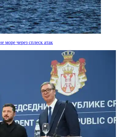
е море через сплеск атак