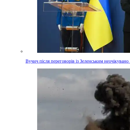
Вучич після переговорів із Зеленським неочікувано 