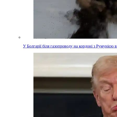
У Болгарії біля газопроводу на кордоні з Румунією 