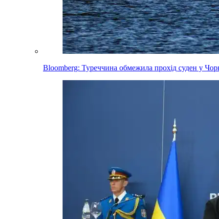
Bloomberg: Туреччина обмежила прохід суден у Чорн