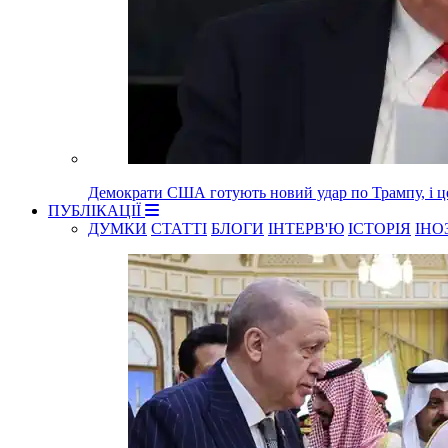
Демократи США готують новий удар по Трампу, і це
ПУБЛІКАЦІЇ
ДУМКИ
СТАТТІ
БЛОГИ
ІНТЕРВ'Ю
ІСТОРІЯ
ІНО