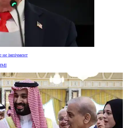
 не імпічмент
ЗМІ