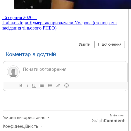
6 серпня 2026
Плівки Лори Лумер: як призначали Умерова (стенограма
засідання тіньового РНБО)