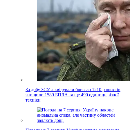
За добу ЗСУ ліквідували близько 1210 рашистів,
знищили 1589 БПЛА та ще 490 одиниць різної
техніки