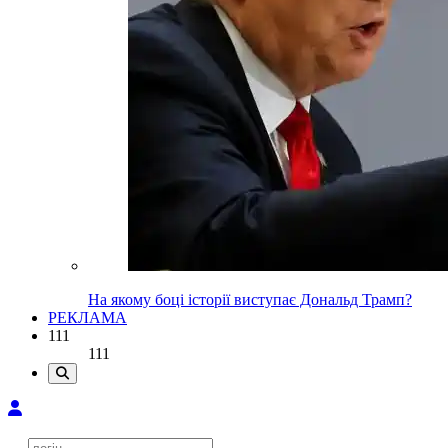
На якому боці історії виступає Дональд Трамп?
РЕКЛАМА
111
111