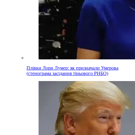
Плівки Лори Лумер: як призначали Умерова
(стенограма засідання тіньового РНБО)