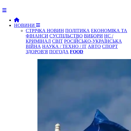
НОВИНИ
СТРІЧКА НОВИН
ПОЛІТИКА
ЕКОНОМІКА ТА
ФІНАНСИ
СУСПІЛЬСТВО
ВИБОРИ
НС /
КРИМІНАЛ
СВІТ
РОСІЙСЬКО-УКРАЇНСЬКА
ВІЙНА
НАУКА / ТЕХНО / IT
АВТО
СПОРТ
ЗДОРОВ'Я
ПОГОДА
FOOD