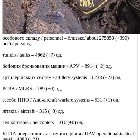
особового складу / personnel ‒ близько/ about 275850 (+390)
осіб / persons,
танків / tanks ‒ 4662 (+7) од,
бойових броньованих машин / APV ‒ 8914 (+2) од,
артилерійських систем / artillery systems – 6233 (+23) од,
РСЗВ / MLRS – 789 (+0) од,
засоби ППО / Anti-aircraft warfare systems ‒ 531 (+1) од,
літаків / aircraft – 315 (+0) од,
гелікоптерів / helicopters – 316 (+0) од,
БПЛА оперативно-тактичного рівня / UAV operational-tactical
level – 4888 (+21),