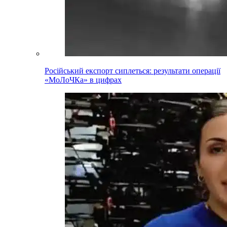
Російський експорт сиплеться: результати операції
«МоЛоЧКа» в цифрах