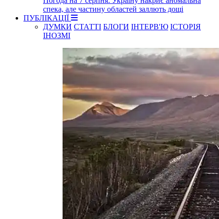
Погода на 7 серпня: Україну накриє аномальна
спека, але частину областей заллють дощі
ПУБЛІКАЦІЇ
ДУМКИ
СТАТТІ
БЛОГИ
ІНТЕРВ'Ю
ІСТОРІЯ
ІНОЗМІ