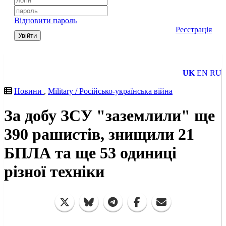
Відновити пароль
Реєстрація
Увійти
UK
EN
RU
Новини
,
Military / Російсько-українська війна
За добу ЗСУ "заземлили" ще
390 рашистів, знищили 21
БПЛА та ще 53 одиниці
різної техніки