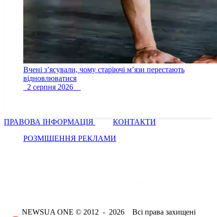
Вчені з’ясували, чому старіючі м’язи перестають
відновлюватися
2 серпня 2026
ПРАВОВА ІНФОРМАЦІЯ
КОНТАКТИ
РОЗМІЩЕННЯ РЕКЛАМИ
NEWSUA ONE © 2012 - 2026 Всі права захищені