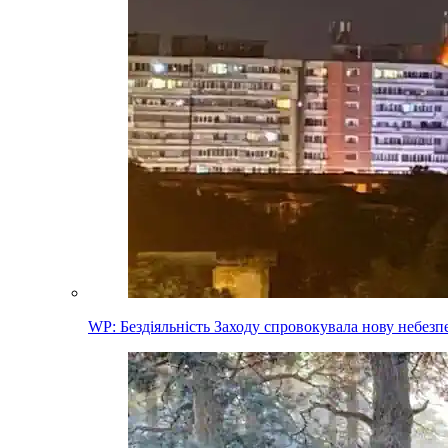
WP: Бездіяльність Заходу спровокувала нову небез