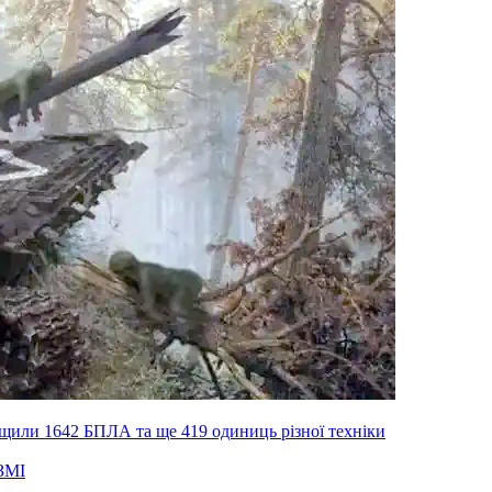
ищили 1642 БПЛА та ще 419 одиниць різної техніки
ЗМІ