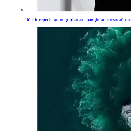
Збіг інтересів двох цинічних гравців чи таємний пл