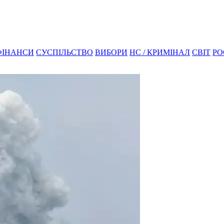
ФІНАНСИ
СУСПІЛЬСТВО
ВИБОРИ
НС / КРИМІНАЛ
СВІТ
РО