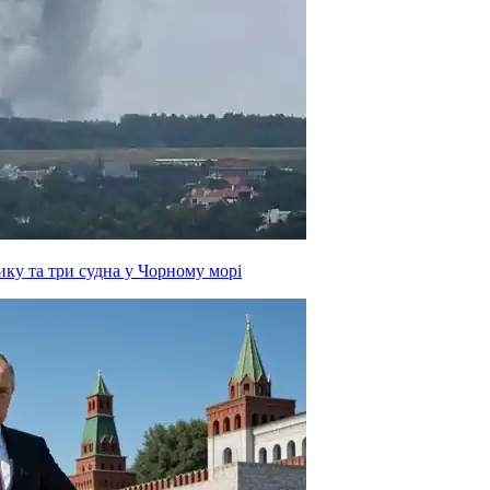
ку та три судна у Чорному морі