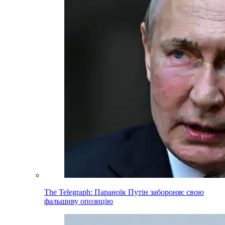
The Telegraph: Параноїк Путін забороняє свою
фальшиву опозицію