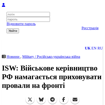
Відновити пароль
Реєстрація
Увійти
UK
EN
RU
Новини
,
Military / Російсько-українська війна
ISW: Військове керівництво
РФ намагається приховувати
провали на фронті