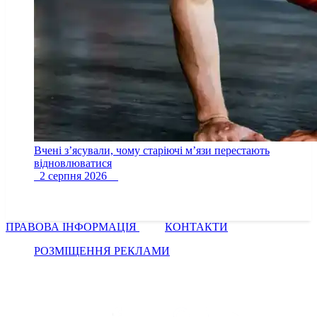
Вчені з’ясували, чому старіючі м’язи перестають
відновлюватися
2 серпня 2026
ПРАВОВА ІНФОРМАЦІЯ
КОНТАКТИ
РОЗМІЩЕННЯ РЕКЛАМИ