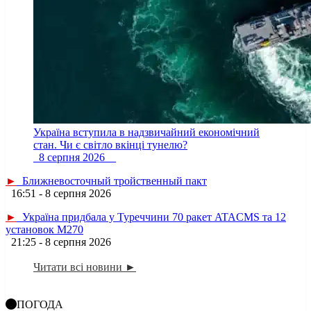
Україна вступила в надзвичайний економічний
стан. Чи є світло вкінці тунелю?
8 серпня 2026
►
Ближневосточный тройственный пакт
16:51 - 8 серпня 2026
►
Україна придбала у Туреччини 70 ракет ATACMS та 12
установок M270
21:25 - 8 серпня 2026
Читати всі новини ►
ПОГОДА