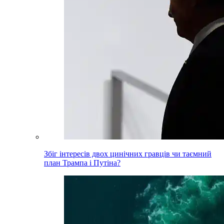
Збіг інтересів двох цинічних гравців чи таємний
план Трампа і Путіна?