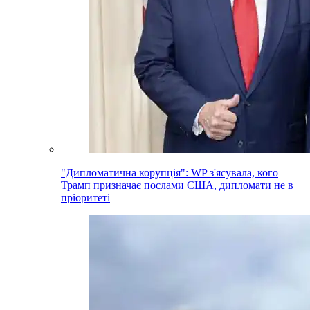
"Дипломатична корупція": WP з'ясувала, кого
Трамп призначає послами США, дипломати не в
пріоритеті