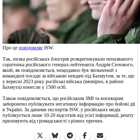
Про це
повідомляє
ISW.
Так, низка російських блогерів розкритикували неназваного
соратника російського генерал-лейтенанта Андрія Сичового,
який, як повідомляється, нещодавно був звільнений з
командної посади за військові невдачі під Бахмутом, за те, що
у вересні 2023 року російські війська (імовірно, в районі
Бахмута) понесли у 1500 осіб.
Також повідомляється, що російським ЗМІ та воєнкорам
заборонено публікувати негативну інформацію про бойові дії
в Україні. За даними експертів ISW, у російських медіа
публікується лише 10-20 відсотків від усієї інформації, решту
приховують від громадськості з різних причин.