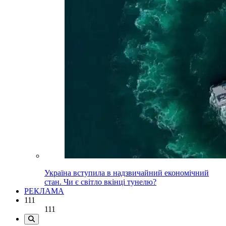
Україна вступила в надзвичайний економічний
стан. Чи є світло вкінці тунелю?
РЕКЛАМА
111
111