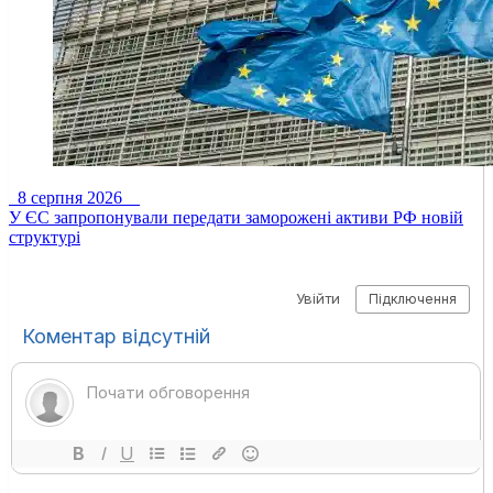
8 серпня 2026
У ЄС запропонували передати заморожені активи РФ новій
структурі