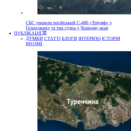
СБС уразили російський С-400 «Тріумф» у
Геленджику та три судна у Чорному морі
ПУБЛІКАЦІЇ
ДУМКИ
СТАТТІ
БЛОГИ
ІНТЕРВ'Ю
ІСТОРІЯ
ІНОЗМІ