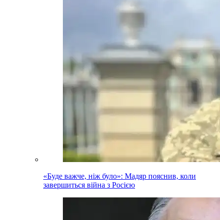
«Буде важче, ніж було»: Мадяр пояснив, коли
завершиться війна з Росією