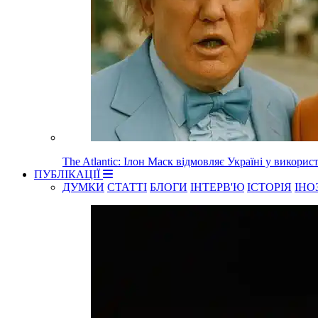
The Atlantic: Ілон Маск відмовляє Україні у використа
ПУБЛІКАЦІЇ
ДУМКИ
СТАТТІ
БЛОГИ
ІНТЕРВ'Ю
ІСТОРІЯ
ІНО