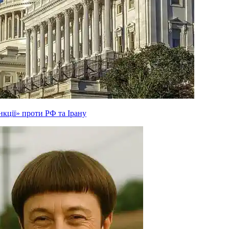
кції» проти РФ та Ірану