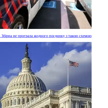
м. Збірна не програла жодного поєдинку з такою схемою