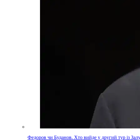
Федоров чи Буданов. Хто вийде у другий тур із За