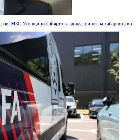
ксглаві МЗС Угорщини Сійярто загрожує вирок за хабарництво