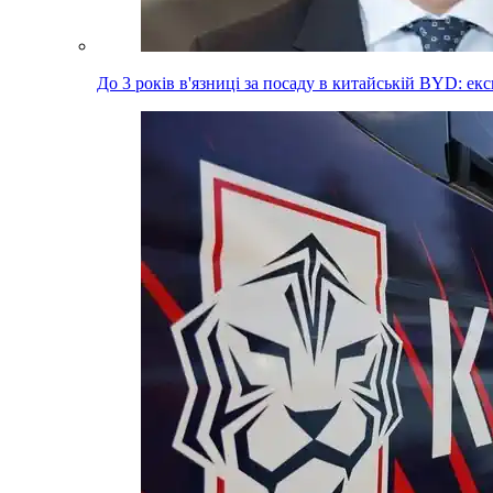
До 3 років в'язниці за посаду в китайській BYD: е