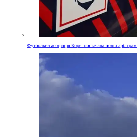
Футбольна асоціація Кореї постачала повій арбітра