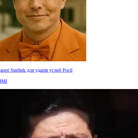
нні Starlink для ударів углиб Росії
ЗМІ