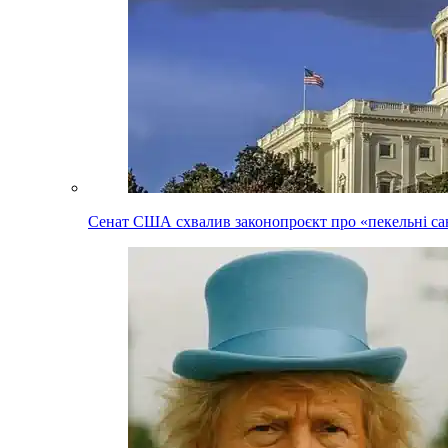
Сенат США схвалив законопроєкт про «пекельні сан