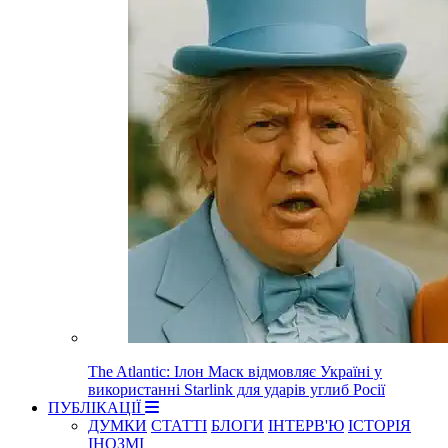
The Atlantic: Ілон Маск відмовляє Україні у
використанні Starlink для ударів углиб Росії
ПУБЛІКАЦІЇ
ДУМКИ
СТАТТІ
БЛОГИ
ІНТЕРВ'Ю
ІСТОРІЯ
ІНОЗМІ