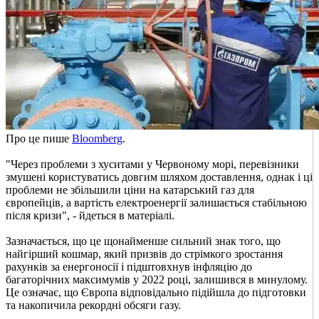
Про це пише
Bloomberg
.
"Через проблеми з хуситами у Червоному морі, перевізники
змушені користуватись довгим шляхом доставлення, однак і ці
проблеми не збільшили ціни на катарський газ для
європейців, а вартість електроенергії залишається стабільною
після кризи", - йдеться в матеріалі.
Зазначається, що це щонайменше сильний знак того, що
найгірший кошмар, який призвів до стрімкого зростання
рахунків за енергоносії і підштовхнув інфляцію до
багаторічних максимумів у 2022 році, залишився в минулому.
Це означає, що Європа відповідально підійшла до підготовки
та накопичила рекордні обсяги газу.