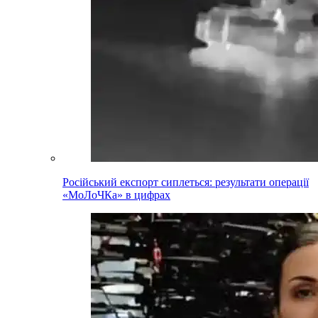
Російський експорт сиплеться: результати операції
«МоЛоЧКа» в цифрах