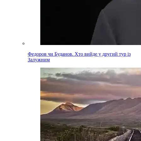
Федоров чи Буданов. Хто вийде у другий тур із
Залужним