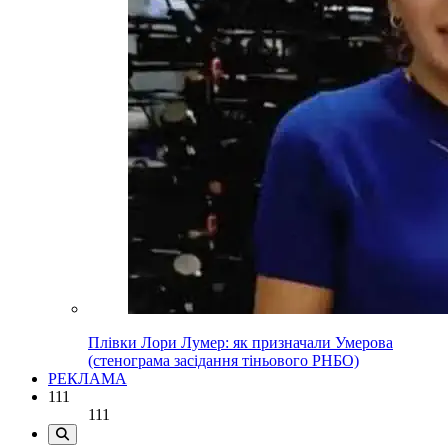
Плівки Лори Лумер: як призначали Умерова
(стенограма засідання тіньового РНБО)
РЕКЛАМА
111
111