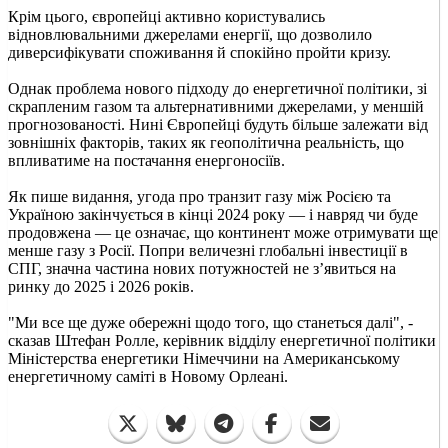
Крім цього, європейці активно користувались
відновлювальними джерелами енергії, що дозволило
диверсифікувати споживання й спокійно пройти кризу.
Однак проблема нового підходу до енергетичної політики, зі
скрапленим газом та альтернативними джерелами, у меншій
прогнозованості. Нині Європейці будуть більше залежати від
зовнішніх факторів, таких як геополітична реальність, що
впливатиме на постачання енергоносіїв.
Як пише видання, угода про транзит газу між Росією та
Україною закінчується в кінці 2024 року — і навряд чи буде
продовжена — це означає, що континент може отримувати ще
менше газу з Росії. Попри величезні глобальні інвестиції в
СПГ, значна частина нових потужностей не з’явиться на
ринку до 2025 і 2026 років.
"Ми все ще дуже обережні щодо того, що станеться далі", -
сказав Штефан Ролле, керівник відділу енергетичної політики
Міністерства енергетики Німеччини на Американському
енергетичному саміті в Новому Орлеані.