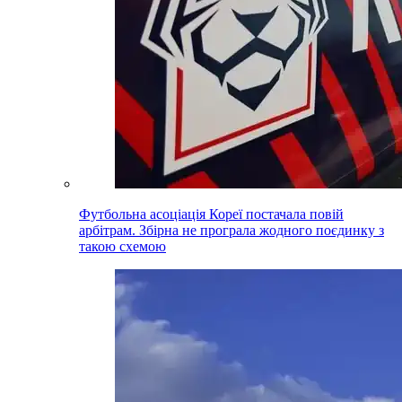
Футбольна асоціація Кореї постачала повій
арбітрам. Збірна не програла жодного поєдинку з
такою схемою