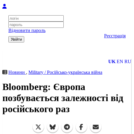
Відновити пароль
Реєстрація
Увійти
UK
EN
RU
Новини
,
Military / Російсько-українська війна
Bloomberg: Європа
позбувається залежності від
російського раз