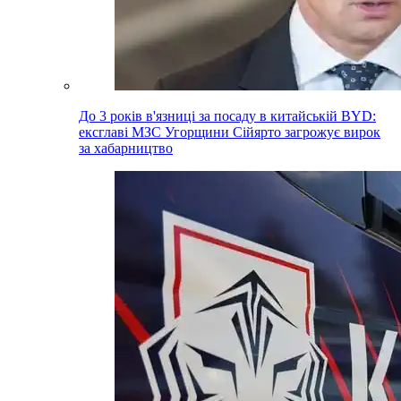
До 3 років в'язниці за посаду в китайській BYD:
ексглаві МЗС Угорщини Сійярто загрожує вирок
за хабарництво