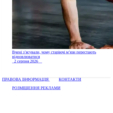
Вчені з’ясували, чому старіючі м’язи перестають
відновлюватися
2 серпня 2026
ПРАВОВА ІНФОРМАЦІЯ
КОНТАКТИ
РОЗМІЩЕННЯ РЕКЛАМИ