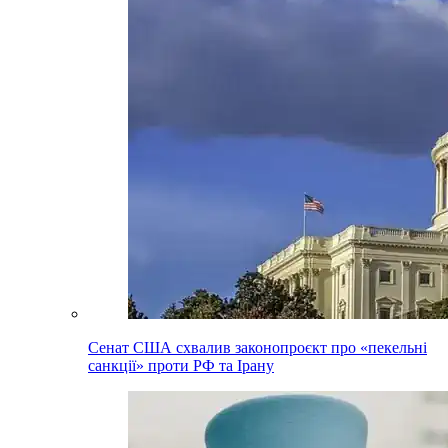
Сенат США схвалив законопроєкт про «пекельні
санкції» проти РФ та Ірану