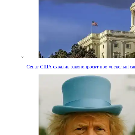
Сенат США схвалив законопроєкт про «пекельні сан