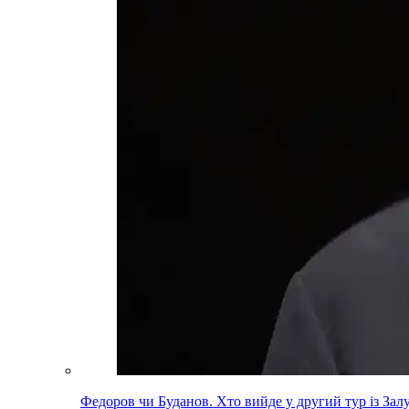
Федоров чи Буданов. Хто вийде у другий тур із За