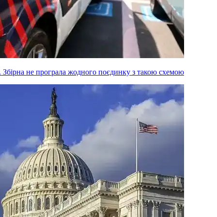
м. Збірна не програла жодного поєдинку з такою схемою