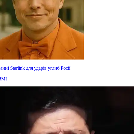
нні Starlink для ударів углиб Росії
ЗМІ