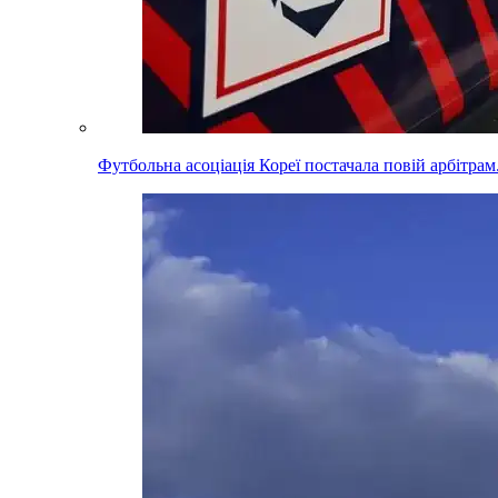
Футбольна асоціація Кореї постачала повій арбітра