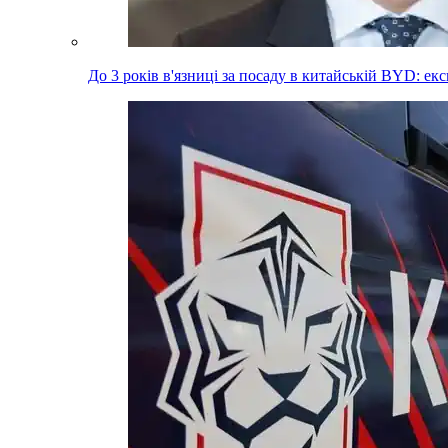
До 3 років в'язниці за посаду в китайській BYD: е