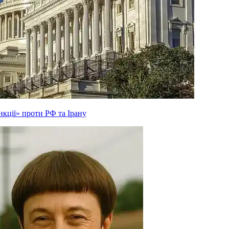
кції» проти РФ та Ірану