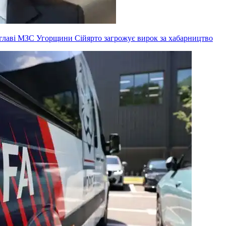
ксглаві МЗС Угорщини Сійярто загрожує вирок за хабарництво