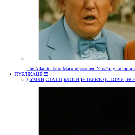
The Atlantic: Ілон Маск відмовляє Україні у використа
ПУБЛІКАЦІЇ
ДУМКИ
СТАТТІ
БЛОГИ
ІНТЕРВ'Ю
ІСТОРІЯ
ІНО