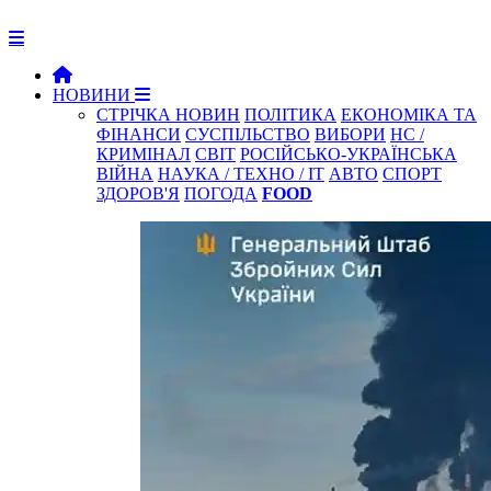
НОВИНИ
СТРІЧКА НОВИН
ПОЛІТИКА
ЕКОНОМІКА ТА
ФІНАНСИ
СУСПІЛЬСТВО
ВИБОРИ
НС /
КРИМІНАЛ
СВІТ
РОСІЙСЬКО-УКРАЇНСЬКА
ВІЙНА
НАУКА / ТЕХНО / IT
АВТО
СПОРТ
ЗДОРОВ'Я
ПОГОДА
FOOD