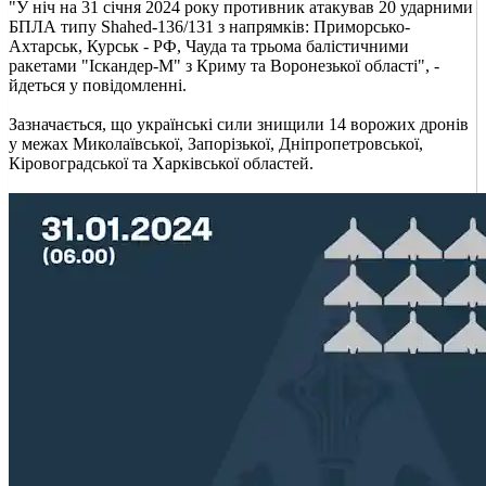
"У ніч на 31 січня 2024 року противник атакував 20 ударними
БПЛА типу Shahed-136/131 з напрямків: Приморсько-
Ахтарськ, Курськ - РФ, Чауда та трьома балістичними
ракетами "Іскандер-М" з Криму та Воронезької області", -
йдеться у повідомленні.
Зазначається, що українські сили знищили 14 ворожих дронів
у межах Миколаївської, Запорізької, Дніпропетровської,
Кіровоградської та Харківської областей.