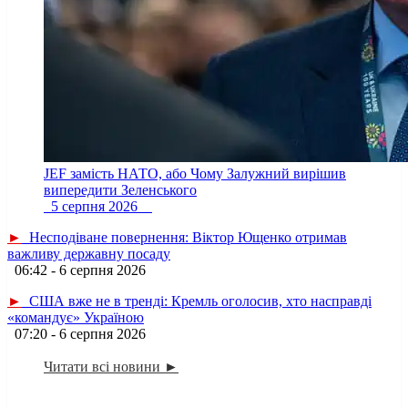
JEF замість НАТО, або Чому Залужний вирішив
випередити Зеленського
5 серпня 2026
►
Несподіване повернення: Віктор Ющенко отримав
важливу державну посаду
06:42 - 6 серпня 2026
►
США вже не в тренді: Кремль оголосив, хто насправді
«командує» Україною
07:20 - 6 серпня 2026
Читати всі новини ►