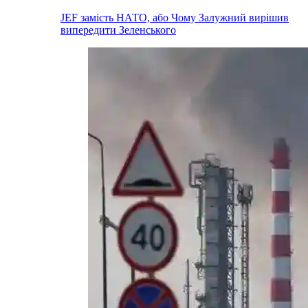
JEF замість НАТО, або Чому Залужний вирішив
випередити Зеленського