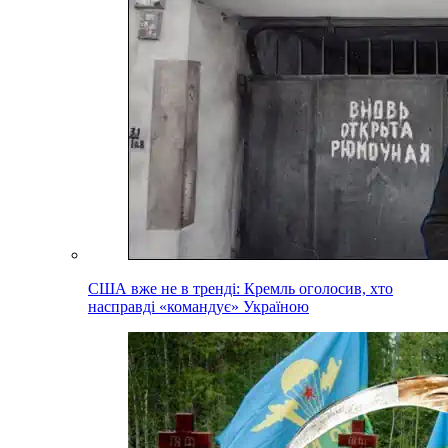
США вже не в тренді: Кремль оголосив, хто
насправді «командує» Україною