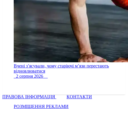
Вчені з’ясували, чому старіючі м’язи перестають
відновлюватися
2 серпня 2026
ПРАВОВА ІНФОРМАЦІЯ
КОНТАКТИ
РОЗМІЩЕННЯ РЕКЛАМИ