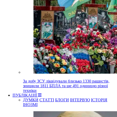
За добу ЗСУ ліквідували близько 1330 рашистів,
знищили 1811 БПЛА та ще 491 одиницю різної
техніки
ПУБЛІКАЦІЇ
ДУМКИ
СТАТТІ
БЛОГИ
ІНТЕРВ'Ю
ІСТОРІЯ
ІНОЗМІ