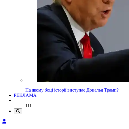
На якому боці історії виступає Дональд Трамп?
РЕКЛАМА
111
111