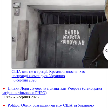
США вже не в тренді: Кремль оголосив, хто
насправді «командує» Україною
6 серпня 2026
►
Плівки Лори Лумер: як призначали Умерова (стенограма
засідання тіньового РНБО)
18:47 - 6 серпня 2026
►
Politico: Обмін розвідданими між США та Україною