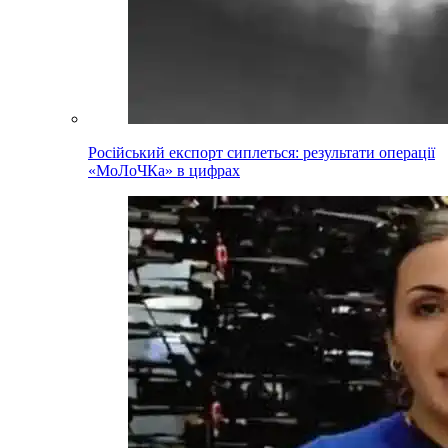
Російський експорт сиплеться: результати операції
«МоЛоЧКа» в цифрах