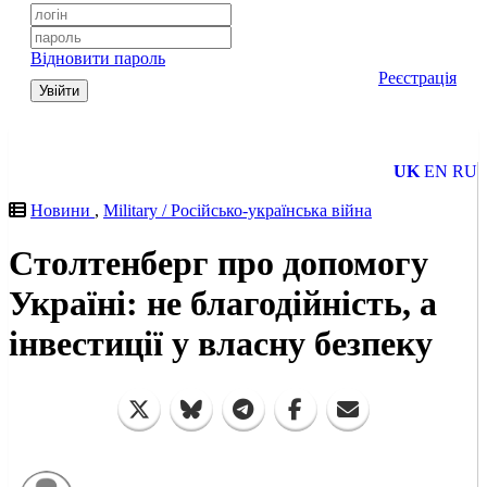
Відновити пароль
Реєстрація
Увійти
UK
EN
RU
Новини
,
Military / Російсько-українська війна
Столтенберг про допомогу
Україні: не благодійність, а
інвестиції у власну безпеку