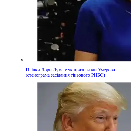
Плівки Лори Лумер: як призначали Умерова
(стенограма засідання тіньового РНБО)