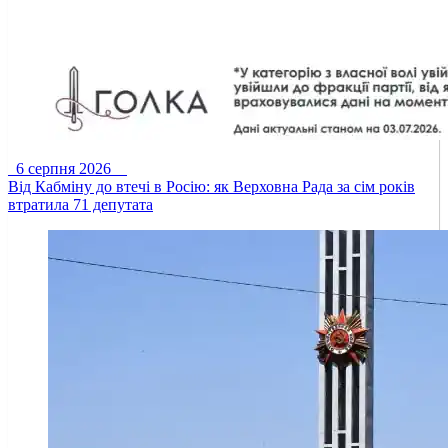
6 серпня 2026
Від Кабміну до втечі в Росію: як Верховна Рада за сім років
втратила 71 депутата