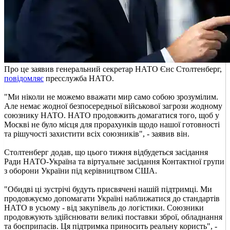
Про це заявив генеральний секретар НАТО Єнс Столтенберг,
повідомляє
пресслужба НАТО.
"Ми ніколи не можемо вважати мир само собою зрозумілим.
Але немає жодної безпосередньої військової загрози жодному
союзнику НАТО. НАТО продовжить домагатися того, щоб у
Москві не було місця для прорахунків щодо нашої готовності
та рішучості захистити всіх союзників", - заявив він.
Столтенберг додав, що цього тижня відбудеться засідання
Ради НАТО-Україна та віртуальне засідання Контактної групи
з оборони України під керівництвом США.
"Обидві ці зустрічі будуть присвячені нашій підтримці. Ми
продовжуємо допомагати Україні наближатися до стандартів
НАТО в усьому - від закупівель до логістики. Союзники
продовжують здійснювати великі поставки зброї, обладнання
та боєприпасів. Ця підтримка приносить реальну користь", -