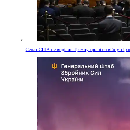
Сенат США не виділив Трампу гроші на війну з Ір