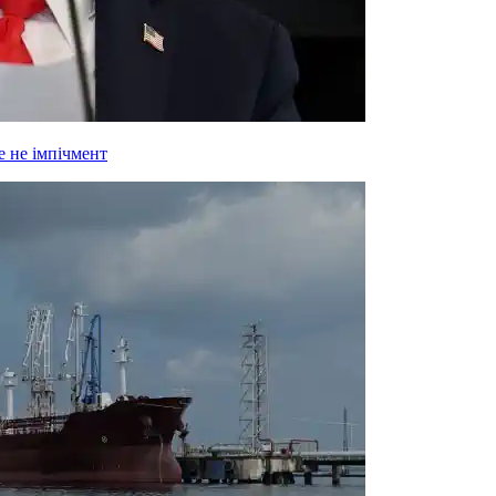
 не імпічмент