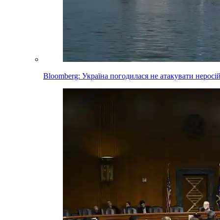
Bloomberg: Україна погодилася не атакувати неросі