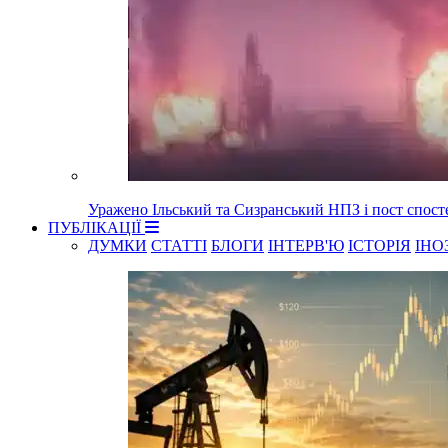
Уражено Ільський та Сизранський НПЗ і пост спост
ПУБЛІКАЦІЇ
ДУМКИ
СТАТТІ
БЛОГИ
ІНТЕРВ'Ю
ІСТОРІЯ
ІНО