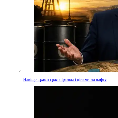
Навіщо Трамп грає з Іраном і цінами на нафту