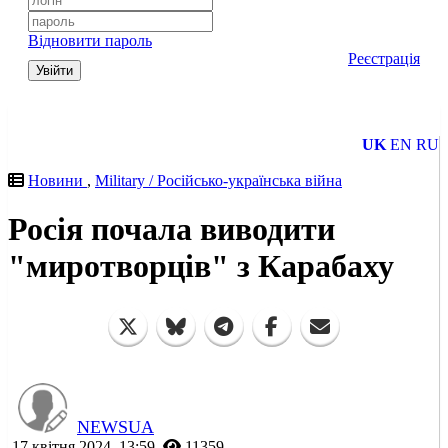
Відновити пароль
Реєстрація
Увійти
UK
EN
RU
Новини
,
Military / Російсько-українська війна
Росія почала виводити
"миротворців" з Карабаху
NEWSUA
17 квітня 2024, 13:59
11359