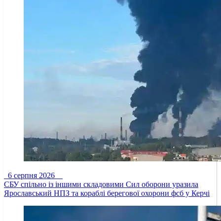
6 серпня 2026
СБУ спільно із іншими складовими Сил оборони уразила
Ярославський НПЗ та кораблі берегової охорони фсб у Керчі