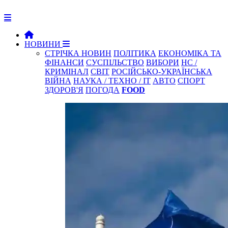
НОВИНИ
СТРІЧКА НОВИН
ПОЛІТИКА
ЕКОНОМІКА ТА
ФІНАНСИ
СУСПІЛЬСТВО
ВИБОРИ
НС /
КРИМІНАЛ
СВІТ
РОСІЙСЬКО-УКРАЇНСЬКА
ВІЙНА
НАУКА / ТЕХНО / IT
АВТО
СПОРТ
ЗДОРОВ'Я
ПОГОДА
FOOD