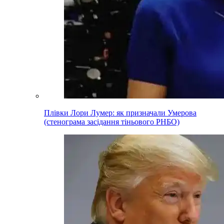
Плівки Лори Лумер: як призначали Умерова
(стенограма засідання тіньового РНБО)