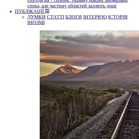
Погода на 7 серпня: Україну накриє аномальна
спека, але частину областей заллють дощі
ПУБЛІКАЦІЇ
ДУМКИ
СТАТТІ
БЛОГИ
ІНТЕРВ'Ю
ІСТОРІЯ
ІНОЗМІ