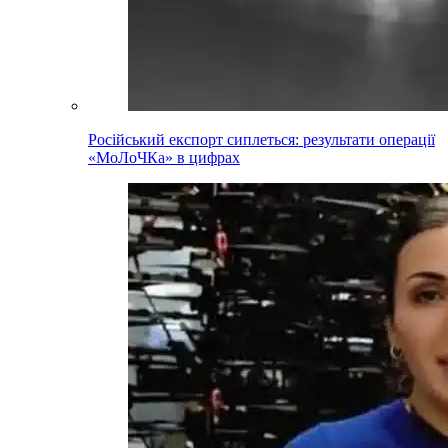
Російський експорт сиплеться: результати операції
«МоЛоЧКа» в цифрах