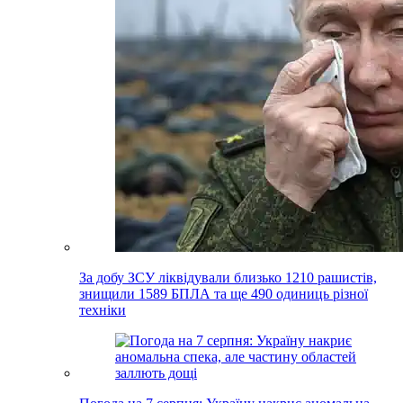
За добу ЗСУ ліквідували близько 1210 рашистів,
знищили 1589 БПЛА та ще 490 одиниць різної
техніки