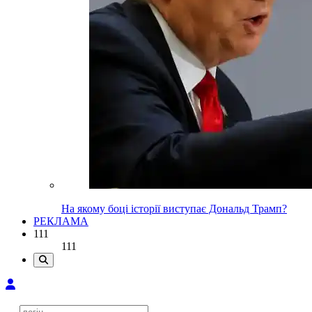
На якому боці історії виступає Дональд Трамп?
РЕКЛАМА
111
111