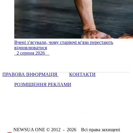
Вчені з’ясували, чому старіючі м’язи перестають
відновлюватися
2 серпня 2026
ПРАВОВА ІНФОРМАЦІЯ
КОНТАКТИ
РОЗМІЩЕННЯ РЕКЛАМИ
NEWSUA ONE © 2012 - 2026 Всі права захищені