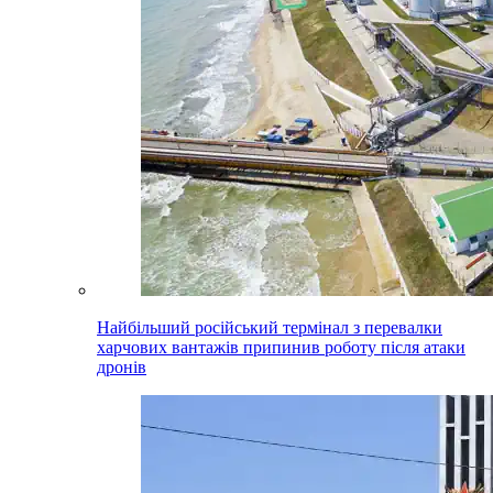
Найбільший російський термінал з перевалки
харчових вантажів припинив роботу після атаки
дронів