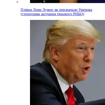
Плівки Лори Лумер: як призначали Умерова
(стенограма засідання тіньового РНБО)