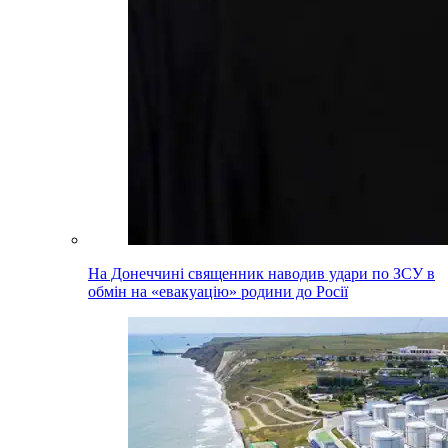
На Донеччині священник наводив удари по ЗСУ в
обмін на «евакуацію» родини до Росії