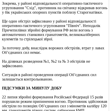
Зокрема, у районі відповідальності оперативно-тактичного
угруповання "Схід", противник на світанку відкривав вогонь
у бік українських опорних пунктів поблизу Старогнатівки.
Ще один обстріл зафіксовано у районі відповідальності
оперативно-тактичного угруповання "Північ". Неподалік
Причепилівки збройні формування РФ вели вогонь з
автоматичних станкових гранатометів, великокаліберних
кулеметів та стрілецької зброї.
За поточну добу, внаслідок ворожих обстрілів, втрат у лавах
Об’єднаних сил немає.
На ділянках розведення №1, №2 та № 3 обстрілів не
зафіксовано.
Ситуація в районі проведення операції Об’єднаних сил
залишається контрольованою.
ПІДСУМКИ ЗА МИНУЛУ ДОБУ
22 липня збройні формування Російської Федерації 15 разів
порушили режим припинення вогню. Противник здійснював
обстріли по позиціях Об’єднаних сил з мінометів калібру 120
мм, гранатометів різних систем, озброєння БМП,