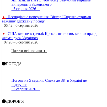
JEF замість НАТО, або Чому Залужний вирішив
випередити Зеленського
5 серпня 2026
►
Несподіване повернення: Віктор Ющенко отримав
важливу державну посаду
06:42 - 6 серпня 2026
►
США вже не в тренді: Кремль оголосив, хто насправді
«командує» Україною
07:20 - 6 серпня 2026
Читати всі новини ►
ПОГОДА
Погода на 5 серпня: Спека до 38° в Україні не
відступає
5 серпня 2026
ЗДОРОВ'Я