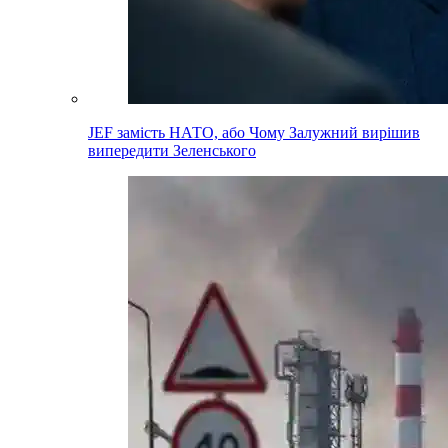
JEF замість НАТО, або Чому Залужний вирішив
випередити Зеленського