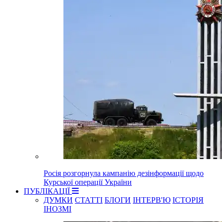
Росія розгорнула кампанію дезінформації щодо
Курської операції України
ПУБЛІКАЦІЇ
ДУМКИ
СТАТТІ
БЛОГИ
ІНТЕРВ'Ю
ІСТОРІЯ
ІНОЗМІ