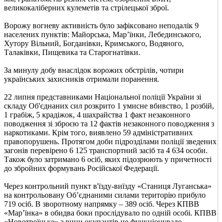
великокаліберних кулеметів та стрілецької зброї.
Ворожу вогневу активність було зафіксовано неподалік 9
населених пунктів: Майорська, Мар’їнки, Лебединського,
Хутору Вільний, Богданівки, Кримського, Водяного,
Талаківки, Пищевика та Старогнатівки.
За минулу добу внаслідок ворожих обстрілів, чотири
українських захисників отримали поранення.
22 липня представниками Національної поліції України зі
складу Об'єднаних сил розкрито 1 умисне вбивство, 1 розбій,
1 грабіж, 5 крадіжок, 4 шахрайства 1 факт незаконного
поводження зі зброєю та 12 фактів незаконного поводження з
наркотиками. Крім того, виявлено 59 адміністративних
правопорушень. Протягом доби підрозділами поліції зведених
загонів перевірено 6 125 транспортний засіб та 4 634 особи.
Також було затримано 6 осіб, яких підозрюють у причетності
до збройних формувань Російської Федерації.
Через контрольний пункт в'їзду-виїзду «Станиця Луганська»
на контрольовану Об’єднаними силами територію прибуло
719 осіб. В зворотному напрямку – 389 осіб. Через КПВВ
«Мар’їнка» в обидва боки прослідувало по одній особі. КПВВ
«Новотроїцьке» з вини окупантів не функціонувало.