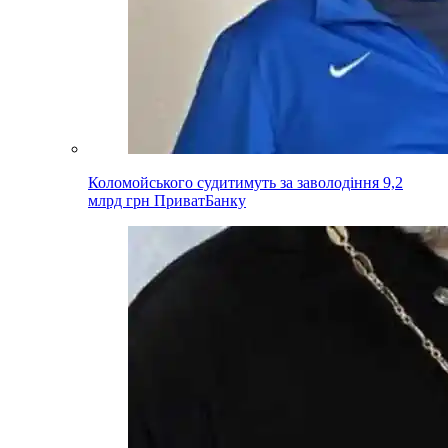
Коломойського судитимуть за заволодіння 9,2
млрд грн ПриватБанку