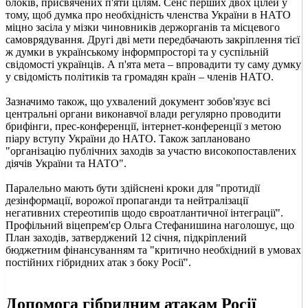
блоків, присвячених п'яти цілям. Сенс перших двох цілей у
тому, щоб думка про необхідність членства України в НАТО
міцно засіла у мізки чиновників держорганів та місцевого
самоврядування. Другі дві мети передбачають закріплення тієї
ж думки в українському інформпросторі та у суспільній
свідомості українців. А п'ята мета – впровадити ту саму думку
у свідомість політиків та громадян країн – членів НАТО.
Зазначимо також, що ухвалений документ зобов'язує всі
центральні органи виконавчої влади регулярно проводити
брифінги, прес-конференції, інтернет-конференції з метою
піару вступу України до НАТО. Також заплановано
"організацію публічних заходів за участю високопоставлених
діячів України та НАТО".
Паралельно мають бути здійснені кроки для "протидії
дезінформації, ворожої пропаганди та нейтралізації
негативних стереотипів щодо євроатлантичної інтеграції".
Профільний віцепрем'єр Ольга Стефанишина наголошує, що
План заходів, затверджений 12 січня, підкріплений
бюджетним фінансуванням та "критично необхідний в умовах
постійних гібридних атак з боку Росії".
Допомога гібридним атакам Росії