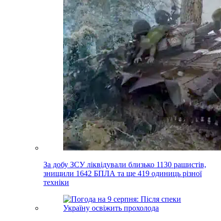
За добу ЗСУ ліквідували близько 1130 рашистів,
знищили 1642 БПЛА та ще 419 одиниць різної
техніки