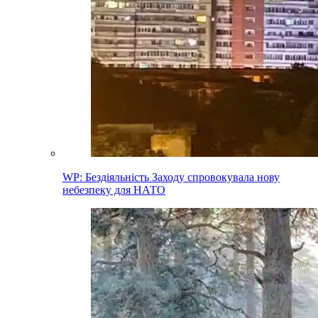
WP: Бездіяльність Заходу спровокувала нову
небезпеку для НАТО