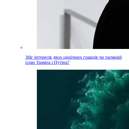
Збіг інтересів двох цинічних гравців чи таємний
план Трампа і Путіна?