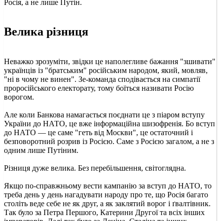
Росія, а не лише Путін.
Велика різниця
Неважко зрозуміти, звідки це наполегливе бажання "зшивати"
українців із "братським" російським народом, який, мовляв,
"ні в чому не винен". Зе-команда сподівається на симпатії
проросійського електорату, тому боїться називати Росію
ворогом.
Але коли Банкова намагається поєднати це з піаром вступу
України до НАТО, це вже інформаційна шизофренія. Бо вступ
до НАТО — це саме "геть від Москви", це остаточний і
безповоротний розрив із Росією. Саме з Росією загалом, а не з
одним лише Путіним.
Різниця дуже велика. Без перебільшення, світоглядна.
Якщо по-справжньому вести кампанію за вступ до НАТО, то
треба день у день нагадувати народу про те, що Росія багато
століть веде себе не як друг, а як заклятий ворог і ґвалтівник.
Так було за Петра Першого, Катерини Другої та всіх інших