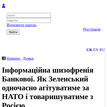
Відновити пароль
Реєстрація
Увійти
UK
EN
RU
Новини
,
Думки
Інформаційна шизофренія
Банкової. Як Зеленський
одночасно агітуватиме за
НАТО і товаришуватиме з
Росією