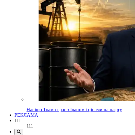
Навіщо Трамп грає з Іраном і цінами на нафту
РЕКЛАМА
111
111