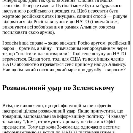
імператорів. Далі так було за Леніна, Сталіна та інших
генсеків. Тепер те саме за Путіна і може бути за будь-якого
наступного російського президента. Щоб перестати бути
жертвою російських атак і знущань, єдиний спосіб — рішуче
відірватися від Росії та вступити до НАТО (і звичайно ж,
виконувати всі зобов'язання в рамках Альянсу, зокрема
посилювати свою армію).
І зовсім інша справа – якщо вважати Росію другом, російський
народ – братнім, а війну – тимчасовим непорозумінням через
те, що "політики нас посварили". Тоді сенс вступу до НАТО
втрачається. Більш того, тоді для США та всіх інших членів
НАТО абсолютно втрачається сенс прийому нас до Альянсу.
Навіщо їм такий союзник, який мріє про дружбу із ворогом?
Розважливий удар по Зеленському
Втім, не виключено, що ця інформаційна шизофренія
насправді цілком розважливий удар. Якщо припустити, що
товариші, відповідальні за інформаційну політику "4 каналу"
та каналу "Дом", отримують зарплату не тільки в Офісі
президента. Тому що коли Зе-команда одночасно вестиме
інформкампанію за вступ до НАТО і підтримуватиме в