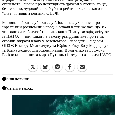
суспільстві ілюзію про необхідність дружби з Росією, то це,
безперечно, чудовий спосіб убити рейтинг Зеленського та
"слуг" і підняти рейтинг ОПЗЖ.
Бо глядач "4 каналу" і каналу "Дом", наслухавшись про
"братський російський народ" і бачачи в той же час, що Зе-
чиновники та "слуги" (на виконання Плану заходів) агітують
за НАТО, — він, глядач, в такому разі думатиме про те, як
скоріше забрати владу у Зеленського і передати її лідерам
ОПЗЖ Віктору Медведчуку та Юрію Бойку. Бо у Медведчука
та Бойка жодної шизофренії немає. Вони чітко за дружбу з
Росією (а не лише за мир з Путіним) і тому чітко проти НАТО.
Інші новини:
Читайте також: