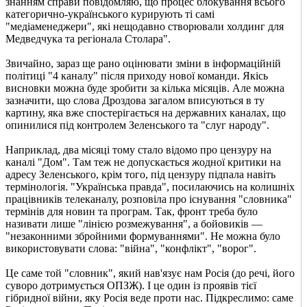
знанням справи повідомляю, що процес блокування всього
категорично-українського курирують ті самі
"медіаменеджери", які нещодавно створювали холдинг для
Медведчука та регіонала Столара".
Звичайно, зараз ще рано оцінювати зміни в інформаційній
політиці "4 каналу" після приходу нової команди. Якісь
висновки можна буде зробити за кілька місяців. Але можна
зазначити, що слова Дроздова загалом вписуються в ту
картину, яка вже спостерігається на державних каналах, що
опинилися під контролем Зеленського та "слуг народу".
Наприклад, два місяці тому стало відомо про цензуру на
каналі "Дом". Там теж не допускається жодної критики на
адресу Зеленського, крім того, під цензуру підпала навіть
термінологія. "Українська правда", посилаючись на колишніх
працівників телеканалу, розповіла про існування "словника"
термінів для новин та програм. Так, фронт треба було
називати лише "лінією розмежування", а бойовиків —
"незаконними збройними формуваннями". Не можна було
використовувати слова: "війна", "конфлікт", "ворог".
Це саме той "словник", який нав'язує нам Росія (до речі, його
суворо дотримується ОПЗЖ). І це один із проявів тієї
гібридної війни, яку Росія веде проти нас. Підкреслимо: саме