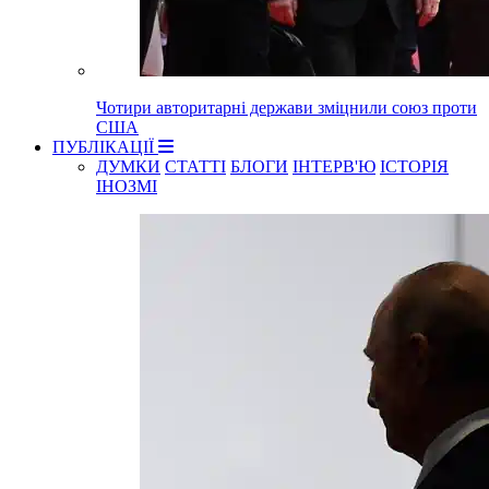
Чотири авторитарні держави зміцнили союз проти
США
ПУБЛІКАЦІЇ
ДУМКИ
СТАТТІ
БЛОГИ
ІНТЕРВ'Ю
ІСТОРІЯ
ІНОЗМІ