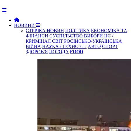
НОВИНИ
СТРІЧКА НОВИН
ПОЛІТИКА
ЕКОНОМІКА ТА
ФІНАНСИ
СУСПІЛЬСТВО
ВИБОРИ
НС /
КРИМІНАЛ
СВІТ
РОСІЙСЬКО-УКРАЇНСЬКА
ВІЙНА
НАУКА / ТЕХНО / IT
АВТО
СПОРТ
ЗДОРОВ'Я
ПОГОДА
FOOD