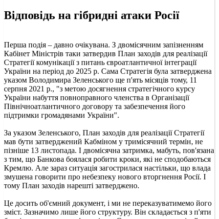
Відповідь на гібридні атаки Росії
Перша подія – давно очікувана. З двомісячним запізненням
Кабінет Міністрів таки затвердив План заходів для реалізації
Стратегії комунікації з питань євроатлантичної інтеграції
України на період до 2025 р. Сама Стратегія була затверджена
указом Володимира Зеленського ще п'ять місяців тому, 11
серпня 2021 р., "з метою досягнення стратегічного курсу
України набуття повноправного членства в Організації
Північноатлантичного договору та забезпечення його
підтримки громадянами України".
За указом Зеленського, План заходів для реалізації Стратегії
мав бути затверджений Кабміном у тримісячний термін, не
пізніше 13 листопада. І двомісячна затримка, мабуть, пов'язана
з тим, що Банкова боялася робити кроки, які не сподобаються
Кремлю. Але зараз ситуація загострилася настільки, що влада
змушена говорити про небезпеку нового вторгнення Росії. І
тому План заходів нарешті затверджено.
Це досить об'ємний документ, і ми не переказуватимемо його
зміст. Зазначимо лише його структуру. Він складається з п'яти