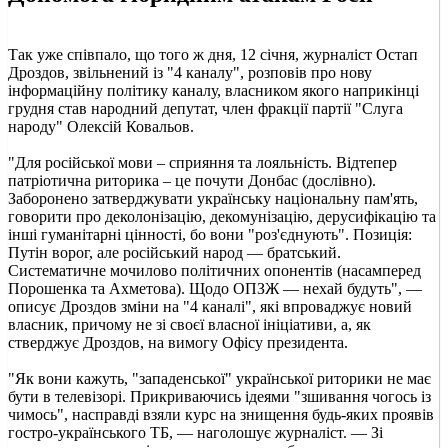
Так уже співпало, що того ж дня, 12 січня, журналіст Остап
Дроздов, звільнений із "4 каналу", розповів про нову
інформаційну політику каналу, власником якого наприкінці
грудня став народний депутат, член фракції партії "Слуга
народу" Олексій Ковальов.
"Для російської мови – сприяння та лояльність. Відтепер
патріотична риторика – це почути Донбас (дослівно).
Заборонено затверджувати українську національну пам'ять,
говорити про деколонізацію, декомунізацію, дерусифікацію та
інші гуманітарні цінності, бо вони "роз'єднують". Позиція:
Путін ворог, але російський народ — братський.
Систематичне мочилово політичних опонентів (насамперед
Порошенка та Ахметова). Щодо ОПЗЖ — нехай будуть", —
описує Дроздов зміни на "4 каналі", які впроваджує новий
власник, причому не зі своєї власної ініціативи, а, як
стверджує Дроздов, на вимогу Офісу президента.
"Як вони кажуть, "западенської" української риторики не має
бути в телевізорі. Прикриваючись ідеями "зшивання чогось із
чимось", насправді взяли курс на знищення будь-яких проявів
гостро-українського ТБ, — наголошує журналіст. — Зі