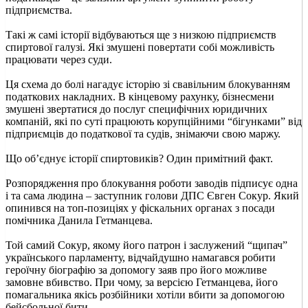
підприємства.
Такі ж самі історії відбуваються ще з низкою підприємств
спиртової галузі. Які змушені повертати собі можливість
працювати через суди.
Ця схема до болі нагадує історію зі свавільним блокуванням
податкових накладних. В кінцевому рахунку, бізнесмени
змушені звертатися до послуг специфічних юридичних
компаній, які по суті працюють корупційними “бігунками” від
підприємців до податкової та судів, знімаючи свою маржу.
Що об’єднує історії спиртовиків? Один примітний факт.
Розпорядження про блокування роботи заводів підписує одна
і та сама людина – заступник голови ДПС Євген Сокур. Який
опинився на топ-позиціях у фіскальних органах з посади
помічника Данила Гетманцева.
Той самий Сокур, якому його патрон і заслужений “щипач”
українського парламенту, відчайдушно намагався робити
героїчну біографію за допомогу заяв про його можливе
замовне вбивство. При чому, за версією Гетманцева, його
помагальника якісь розбійники хотіли вбити за допомогою
бейсбольної бити.