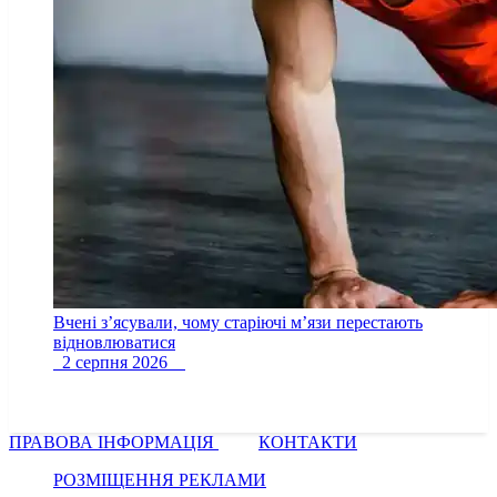
Вчені з’ясували, чому старіючі м’язи перестають
відновлюватися
2 серпня 2026
ПРАВОВА ІНФОРМАЦІЯ
КОНТАКТИ
РОЗМІЩЕННЯ РЕКЛАМИ