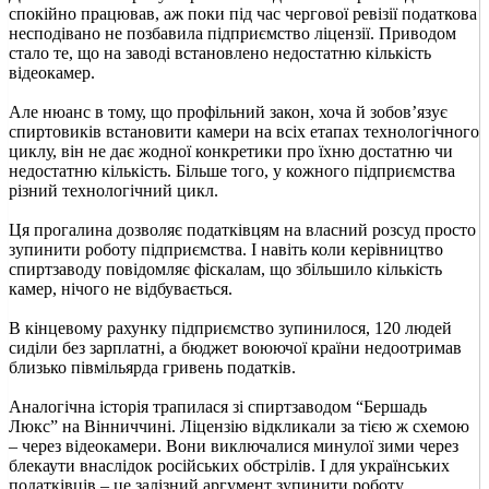
спокійно працював, аж поки під час чергової ревізії податкова
несподівано не позбавила підприємство ліцензії. Приводом
стало те, що на заводі встановлено недостатню кількість
відеокамер.
Але нюанс в тому, що профільний закон, хоча й зобов’язує
спиртовиків встановити камери на всіх етапах технологічного
циклу, він не дає жодної конкретики про їхню достатню чи
недостатню кількість. Більше того, у кожного підприємства
різний технологічний цикл.
Ця прогалина дозволяє податківцям на власний розсуд просто
зупинити роботу підприємства. І навіть коли керівництво
спиртзаводу повідомляє фіскалам, що збільшило кількість
камер, нічого не відбувається.
В кінцевому рахунку підприємство зупинилося, 120 людей
сиділи без зарплатні, а бюджет воюючої країни недоотримав
близько півмільярда гривень податків.
Аналогічна історія трапилася зі спиртзаводом “Бершадь
Люкс” на Вінниччині. Ліцензію відкликали за тією ж схемою
– через відеокамери. Вони виключалися минулої зими через
блекаути внаслідок російських обстрілів. І для українських
податківців – це залізний аргумент зупинити роботу