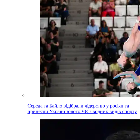
Середа та Байло відібрали лідерство у росіян та
принесли Україні золото ЧЄ з водних видів спорту