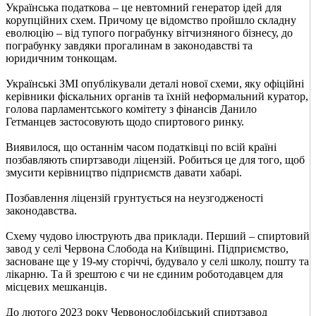
Українська податкова – це невтомний генератор ідей для
корупційних схем. Причому це відомство пройшло складну
еволюцію – від тупого пограбунку вітчизняного бізнесу, до
пограбунку завдяки прогалинам в законодавстві та
юридичним тонкощам.
Українські ЗМІ опублікували деталі нової схеми, яку офіційні
керівники фіскальних органів та їхній неформальний куратор,
голова парламентського комітету з фінансів Данило
Гетманцев застосовують щодо спиртового ринку.
Виявилося, що останнім часом податківці по всій країні
позбавляють спиртзаводи ліцензій. Робиться це для того, щоб
змусити керівництво підприємств давати хабарі.
Позбавлення ліцензій грунтується на неузгодженості
законодавства.
Схему чудово ілюструють два приклади. Перший – спиртовий
завод у селі Червона Слобода на Київщині. Підприємство,
засноване ще у 19-му сторіччі, будувало у селі школу, пошту та
лікарню. Та й зрештою є чи не єдиним роботодавцем для
місцевих мешканців.
До лютого 2023 року Червонослобідський спиртзавод