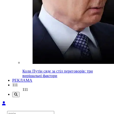
Коли Путін сяде за стіл переговорів: три
вирішальні фактори
РЕКЛАМА
111
111