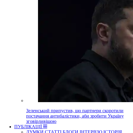
Зеленський припустив, що партнери скоротили
постачання антибалістики, аби зробити Україну
зговірливішою
ПУБЛІКАЦІЇ
ДУМКИ
СТАТТІ
БЛОГИ
ІНТЕРВ'Ю
ІСТОРІЯ