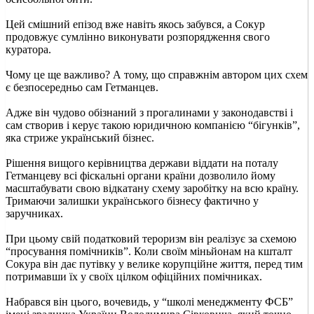
Цей смішний епізод вже навіть якось забувся, а Сокур
продовжує сумлінно виконувати розпорядження свого
куратора.
Чому це ще важливо? А тому, що справжнім автором цих схем
є безпосередньо сам Гетманцев.
Адже він чудово обізнаний з прогалинами у законодавстві і
сам створив і керує такою юридичною компанією “бігунків”,
яка стриже український бізнес.
Рішення вищого керівництва держави віддати на поталу
Гетманцеву всі фіскальні органи країни дозволило йому
масштабувати свою відкатану схему заробітку на всю країну.
Тримаючи залишки українського бізнесу фактично у
заручниках.
При цьому свій податковий тероризм він реалізує за схемою
“просування помічників”. Коли своїм міньйонам на кшталт
Сокура він дає путівку у велике корупційне життя, перед тим
потримавши їх у своїх цілком офіційних помічниках.
Набрався він цього, вочевидь, у “школі менеджменту ФСБ”