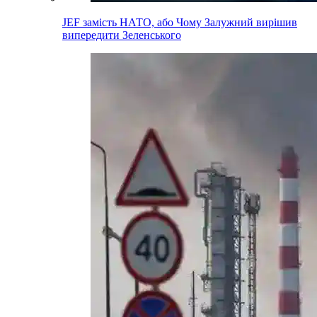
JEF замість НАТО, або Чому Залужний вирішив
випередити Зеленського