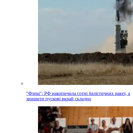
"Флеш": РФ накопичила сотні балістичних ракет, а
знищити пускові вкрай складно