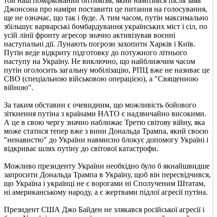
той наш поміркований оптимізм, який намітився після заяв
Джонсона про наміри поставити це питання на голосування,
ще не означає, що так і буде. А тим часом, путін максимально
збільшує варварські бомбардування українських міст і сіл, по
усій лінії фронту агресор значно активізував воєнні
наступальні дії. Лунають погрози захопити Харків і Київ.
Путін веде відкриту підготовку до потужного літнього
наступу на Україну. Не виключно, що найближчим часом
путін оголосить загальну мобілізацію, РПЦ вже не називає це
СВО (спеціальною військовою операцією), а "Священною
війною".
За таким обставин є очевидним, що можливість бойового
зіткнення путіна з країнами НАТО є надзвичайно високими.
А це в свою чергу значно наближає Третю світову війну, яка
може статися тепер вже з вини Дональда Трампа, який своєю
"ненавистю" до України навмисно блокує допомогу Україні і
відкриває шлях путіну до світової катастрофи.
Можливо президенту України необхідно було б якнайшвидше
запросити Дональда Трампа в Україну, щоб він пересвідчився,
що Україна і українці не є ворогами ні Сполученим Штатам,
ні американському народу, а є жертвами підлої агресії путіна.
Президент США Джо Байден не злякався російської агресії і