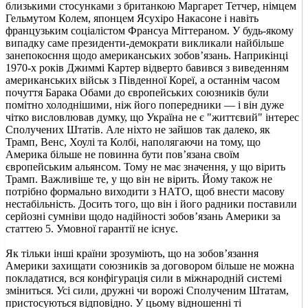
близькими стосунками з британкою Маргарет Тетчер, німцем
Гельмутом Колем, японцем Ясухіро Накасоне і навіть
французьким соціалістом Франсуа Міттераном. У будь-якому
випадку саме президенти-демократи викликали найбільше
занепокоєння щодо американських зобов’язань. Наприкінці
1970-х років Джиммі Картер відверто бавився з виведенням
американських військ з Південної Кореї, а останнім часом
почуття Барака Обами до європейських союзників були
помітно холоднішими, ніж його попередники — і він дуже
чітко висловлював думку, що Україна не є "життєвий" інтерес
Сполучених Штатів. Але ніхто не зайшов так далеко, як
Трамп, Венс, Хоулі та Колбі, наполягаючи на тому, що
Америка більше не повинна бути пов’язана своїм
європейським альянсом. Тому не має значення, у що вірить
Трамп. Важливіше те, у що він не вірить. Йому також не
потрібно формально виходити з НАТО, щоб внести масову
нестабільність. Досить того, що він і його радники поставили
серйозні сумніви щодо надійності зобов’язань Америки за
статтею 5. Умовної гарантії не існує.
Як тільки інші країни зрозуміють, що на зобов’язання
Америки захищати союзників за договором більше не можна
покладатися, вся конфігурація сили в міжнародній системі
зміниться. Усі сили, дружні чи ворожі Сполученим Штатам,
пристосуються відповідно. У цьому відношенні ті