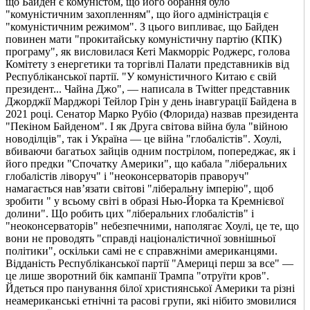
що Байден є комуністом, що його обрання було
"комуністичним захопленням", що його адміністрація є
"комуністичним режимом". З цього випливає, що Байден
повинен мати "прокитайську комуністичну партію (КПК)
програму", як висловилася Кеті Макморріс Роджерс, голова
Комітету з енергетики та торгівлі Палати представників від
Республіканської партії. "У комуністичного Китаю є свій
президент... Чайна Джо", — написала в Twitter представник
Джорджії Марджорі Тейлор Грін у день інавгурації Байдена в
2021 році. Сенатор Марко Рубіо (Флорида) назвав президента
"Пекіном Байденом". І як Друга світова війна була "війною
новоділців", так і Україна — це війна "глобалістів". Хоулі,
вбиваючи багатьох зайців одним пострілом, попереджає, як і
його предки "Спочатку Америки", що кабала "ліберальних
глобалістів ліворуч" і "неоконсерваторів праворуч"
намагається нав’язати світові "ліберальну імперію", щоб
зробити " у всьому світі в образі Нью-Йорка та Кремнієвої
долини". Що робить цих "ліберальних глобалістів" і
"неоконсерваторів" небезпечними, наполягає Хоулі, це те, що
вони не проводять "справді націоналістичної зовнішньої
політики", оскільки самі не є справжніми американцями.
Відданість Республіканської партії "Америці перш за все" —
це лише зворотний бік кампанії Трампа "отруїти кров".
Йдеться про панування білої християнської Америки та різні
неамериканські етнічні та расові групи, які нібито змовилися