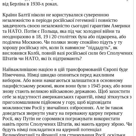
від Берліна в 1930-х роках.
Країни Балтії ніколи не користувалися суверенною
незалежністю в періоди російської гегемонії і повністю
завдячують своєю незалежністю сьогодні гарантіям Америки
та НАТО. Потім є Польща, яка під час холодної війни та
неодноразово в 18, 19 і 20 століттях була або підкорена, або
поділена Москвою. Чи поляки знову спокійно підуть у ту
хорошу російську ніч, коли їх навмисне "піддадуть", як
висловився Колбі, повній вазі російської сили без Сполучених
Штатів чи НАТО, які їх підтримають?
Найважливішою нацією в цій трансформованій Європі буде
Німеччина. Німці швидко опиняться перед жахливим
вибором. Або вони намагаються залишатися в основному
пацифістському режимі, яким вони були з 1945 року, або вони
знову стають великою військовою державою. Щоб захистити
себе за відсутності американських гарантій, німці зіткнуться з
приголомшливим підйомом у гору, щоб відповідати
можливостям Росії у звичайних озброєннях. Але їм також
доведеться звернути увагу на переважну ядерну перевагу
Росії, яку Путін не соромився погрожувати використати
навіть проти Сполучених Штатів, які мають ядерну зброю. Чи
будуть німці покладатися на ядерний потенціал
Великобританії та Франції для стримування Росії, оскільки