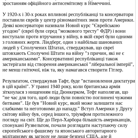
зростанням офіційного антисемітизму в Німеччині.
У 1920-х і 30-х роках впливові республіканці та консерватори
поставили євреїв у центр різноманітних змов проти Америки.
Деякі консерватори називали Новий курс "Єврейською
угодою" (євреї були серед "мозкового тресту" ФДР) і вони
виступали проти втручання у війну, в якій євреї були одними
з головних жертв. Ліндберг, один з найбільш шанованих
людей у Сполучених Штатах, стверджував, що євреї
штовхають Сполучені Штати на війну "з причин, які не є
американськими". Консервативні республіканці також
застерігали від створення американської "ліберальної імперії",
не менш гнітючої, ніж та, яку намагався створити Гітлер.
Результатом, стверджував Тафт, буде "встановлення диктатури
в цій країні". У травні 1940 року, коли британська армія
зіткнулася з нищенням під Дюнкерком, Тефт наполягав, що
"не час для того, щоб люди були повністю поглинені чужими
битвами". Це був "Новий курс, який може залишити нас
слабкими та неготовими до нападу." Вступ Америки у Другу
світову війну був, серед іншого, тріумфом протилежного
погляду на світ. Ще до Перл-Харбора більшість американців,
спонукані Рузвельтом, почали розглядати наступаючу силу
європейського фашизму та японського авторитарного
мілітаризму як загрозу не лише безпеці США, але й