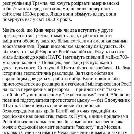
республіканці Трампа, які хочуть розірвати американські
зобов’язання перед союзниками, не лише повертають
світогляд 1930-х років. Якщо вони візьмуть владу, вони
повернуть нас у світ 1930-х років.
Уявіть собі, що Київ через рік чи два вступить у друге
президентство Трампа, і замість того, щоб поспішити
зміцнити оборону альянсу більш суттєвими американськими
зобов’язаннями, Трамп висловлює відносну байдужість. Як
відреагують нації Європи? Російські війська будуть на сотні
миль ближче до країн НАТО і матимуть спільний майже 700-
мильний кордон із Польщею, але якщо республіканці
досягнуть свого, Сполучені Штати нічого не зроблять. Це буде
історична геополітична революція. За таких обставин
європейцям доведеться зробити вибір. Вони повинні або
пристосуватися до розширення гегемонії мілітаризованої Росії
на чолі з перевіреним агресором — прийняти світ "таким,
який він є" у встановленому "реалістичному" стилі. Або вони
повинні підготуватися протистояти цьому — без Сполучених
Штатів. Ставки будуть найвищими та найбільш
безпосередніми для країн Балтії, які в очах традиційних
російських націоналістів, таких як Путін, є лише придатками
Росії зі значною кількістю російськомовного населення, яке
може в будь-який момент вимагати "захисту" від Москви,
оскільки Судетські німці в Чехословаччині вимагали захисту