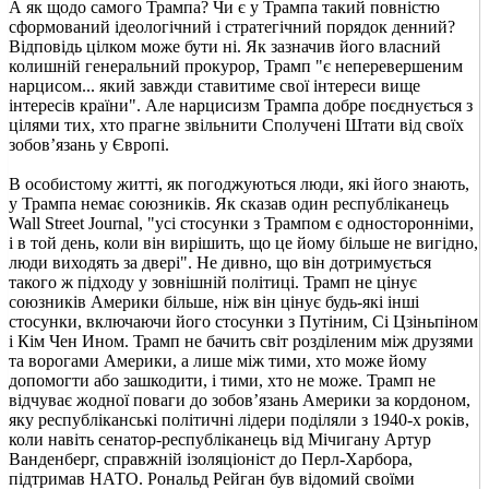
А як щодо самого Трампа? Чи є у Трампа такий повністю
сформований ідеологічний і стратегічний порядок денний?
Відповідь цілком може бути ні. Як зазначив його власний
колишній генеральний прокурор, Трамп "є неперевершеним
нарцисом... який завжди ставитиме свої інтереси вище
інтересів країни". Але нарцисизм Трампа добре поєднується з
цілями тих, хто прагне звільнити Сполучені Штати від своїх
зобов’язань у Європі.
В особистому житті, як погоджуються люди, які його знають,
у Трампа немає союзників. Як сказав один республіканець
Wall Street Journal, "усі стосунки з Трампом є односторонніми,
і в той день, коли він вирішить, що це йому більше не вигідно,
люди виходять за двері". Не дивно, що він дотримується
такого ж підходу у зовнішній політиці. Трамп не цінує
союзників Америки більше, ніж він цінує будь-які інші
стосунки, включаючи його стосунки з Путіним, Сі Цзіньпіном
і Кім Чен Ином. Трамп не бачить світ розділеним між друзями
та ворогами Америки, а лише між тими, хто може йому
допомогти або зашкодити, і тими, хто не може. Трамп не
відчуває жодної поваги до зобов’язань Америки за кордоном,
яку республіканські політичні лідери поділяли з 1940-х років,
коли навіть сенатор-республіканець від Мічигану Артур
Ванденберг, справжній ізоляціоніст до Перл-Харбора,
підтримав НАТО. Рональд Рейган був відомий своїми