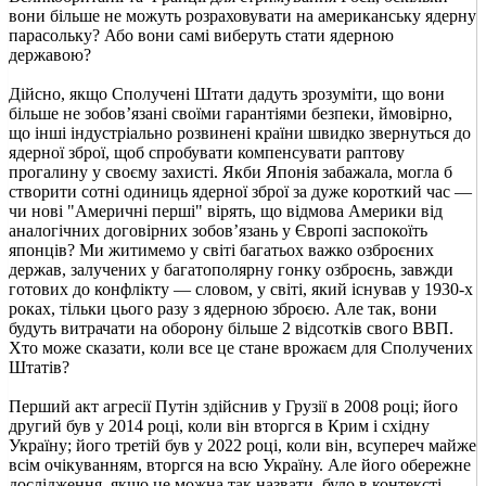
вони більше не можуть розраховувати на американську ядерну
парасольку? Або вони самі виберуть стати ядерною
державою?
Дійсно, якщо Сполучені Штати дадуть зрозуміти, що вони
більше не зобов’язані своїми гарантіями безпеки, ймовірно,
що інші індустріально розвинені країни швидко звернуться до
ядерної зброї, щоб спробувати компенсувати раптову
прогалину у своєму захисті. Якби Японія забажала, могла б
створити сотні одиниць ядерної зброї за дуже короткий час —
чи нові "Америчні перші" вірять, що відмова Америки від
аналогічних договірних зобов’язань у Європі заспокоїть
японців? Ми житимемо у світі багатьох важко озброєних
держав, залучених у багатополярну гонку озброєнь, завжди
готових до конфлікту — словом, у світі, який існував у 1930-х
роках, тільки цього разу з ядерною зброєю. Але так, вони
будуть витрачати на оборону більше 2 відсотків свого ВВП.
Хто може сказати, коли все це стане врожаєм для Сполучених
Штатів?
Перший акт агресії Путін здійснив у Грузії в 2008 році; його
другий був у 2014 році, коли він вторгся в Крим і східну
Україну; його третій був у 2022 році, коли він, всупереч майже
всім очікуванням, вторгся на всю Україну. Але його обережне
дослідження, якщо це можна так назвати, було в контексті