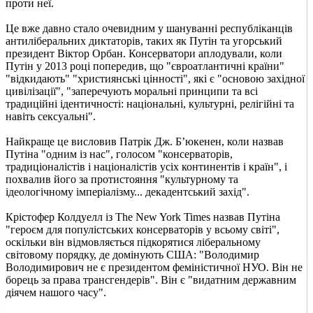
проти неї.
Це вже давно стало очевидним у шануванні республіканців
антиліберальних диктаторів, таких як Путін та угорський
президент Віктор Орбан. Консерватори аплодували, коли
Путін у 2013 році попередив, що "євроатлантичні країни"
"відкидають" "християнські цінності", які є "основою західної
цивілізації", "заперечують моральні принципи та всі
традиційні ідентичності: національні, культурні, релігійні та
навіть сексуальні".
Найкраще це висловив Патрік Дж. Б’юкенен, коли назвав
Путіна "одним із нас", голосом "консерваторів,
традиціоналістів і націоналістів усіх континентів і країн", і
похвалив його за протистояння "культурному та
ідеологічному імперіалізму... декадентський захід".
Крістофер Колдуелл із The New York Times назвав Путіна
"героєм для популістських консерваторів у всьому світі",
оскільки він відмовляється підкорятися ліберальному
світовому порядку, де домінують США: "Володимир
Володимирович не є президентом феміністичної НУО. Він не
борець за права трансгендерів". Він є "видатним державним
діячем нашого часу".