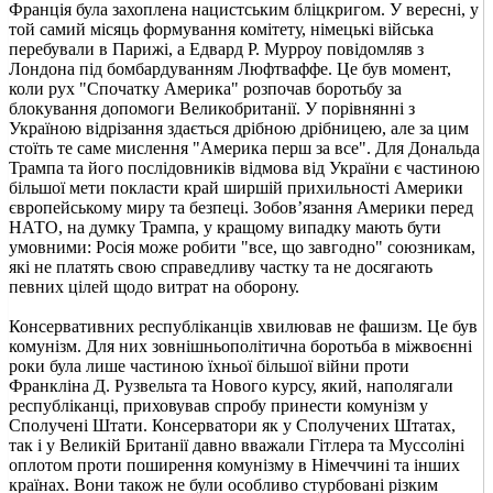
Франція була захоплена нацистським бліцкригом. У вересні, у
той самий місяць формування комітету, німецькі війська
перебували в Парижі, а Едвард Р. Мурроу повідомляв з
Лондона під бомбардуванням Люфтваффе. Це був момент,
коли рух "Спочатку Америка" розпочав боротьбу за
блокування допомоги Великобританії. У порівнянні з
Україною відрізання здається дрібною дрібницею, але за цим
стоїть те саме мислення "Америка перш за все". Для Дональда
Трампа та його послідовників відмова від України є частиною
більшої мети покласти край ширшій прихильності Америки
європейському миру та безпеці. Зобов’язання Америки перед
НАТО, на думку Трампа, у кращому випадку мають бути
умовними: Росія може робити "все, що завгодно" союзникам,
які не платять свою справедливу частку та не досягають
певних цілей щодо витрат на оборону.
Консервативних республіканців хвилював не фашизм. Це був
комунізм. Для них зовнішньополітична боротьба в міжвоєнні
роки була лише частиною їхньої більшої війни проти
Франкліна Д. Рузвельта та Нового курсу, який, наполягали
республіканці, приховував спробу принести комунізм у
Сполучені Штати. Консерватори як у Сполучених Штатах,
так і у Великій Британії давно вважали Гітлера та Муссоліні
оплотом проти поширення комунізму в Німеччині та інших
країнах. Вони також не були особливо стурбовані різким