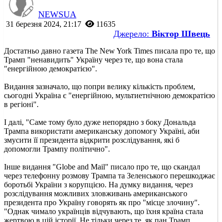
NEWSUA
31 березня 2024, 21:17
11635
Джерело:
Віктор Швець
Достатньо давно газета The New York Times писалa про те, що
Трамп "ненавидить" Україну через те, що вона стала
"енергійною демократією".
Видання зазначало, що попри велику кількість проблем,
сьогодні Україна є "енергійною, мультиетнічною демократією
в регіоні".
І далі, "Саме тому було дуже непорядно з боку Дональда
Трампа використати американську допомогу Україні, аби
змусити її президента відкрити розслідування, які б
допомогли Трампу політично".
Інше видання "Globe and Mail" писало про те, що скандал
через телефонну розмову Трампа та Зеленського перешкоджає
боротьбі України з корупцією. На думку видання, через
розслідування можливих зловживань американського
президента про Україну говорять як про "місце злочину".
"Однак чимало українців відчувають, що їхня країна стала
жертвою в цій історії. Не тільки через те, як пан Трамп