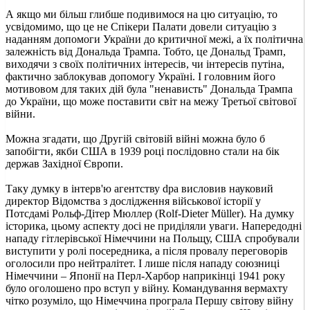
А якщо ми більш глибше подивимося на цю ситуацію, то
усвідомимо, що це не Спікери Палати довели ситуацію з
наданням допомоги України до критичної межі, а їх політична
залежність від Дональда Трампа. Тобто, це Дональд Трамп,
виходячи з своїх політичних інтересів, чи інтересів путіна,
фактично заблокував допомогу Україні. І головним його
мотивовом для таких дій була "ненависть" Дональда Трампа
до України, що може поставити світ на межу Третьої світової
війни.
Можна згадати, що Другій світовій війні можна було б
запобігти, якби США в 1939 році послідовно стали на бік
держав Західної Європи.
Таку думку в інтерв'ю агентству dpa висловив науковий
директор Відомства з дослідження військової історії у
Потсдамі Рольф-Дітер Мюллер (Rolf-Dieter Müller). На думку
історика, цьому аспекту досі не приділяли уваги. Напередодні
нападу гітлерівської Німеччини на Польщу, США спробували
виступити у ролі посередника, а після провалу переговорів
оголосили про нейтралітет. І лише після нападу союзниці
Німеччини – Японії на Перл-Харбор наприкінці 1941 року
було оголошено про вступ у війну. Командування вермахту
чітко розуміло, що Німеччина програла Першу світову війну