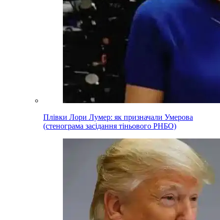
Плівки Лори Лумер: як призначали Умерова
(стенограма засідання тіньового РНБО)