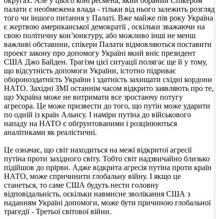
округах. Але у цього конгресмена, який обраний Спікером
палати є необмежена влада - тільки від нього залежить розгляд
того чи іншого питання у Палаті. Вже майже пів року Україна
є жертвою американської демократії , оскільки зважаючи на
свою політичну кон’юнктуру, або можливо інші не менш
важливі обставини, спікери Палати відмовляються поставити
проект закону про допомогу Україні який вніс президент
США Джо Байден. Трагізм цієї ситуації полягає ще й у тому,
що відсутність допомоги України, істотно підриває
обороноздатність України і здатність захищати східні кордони
НАТО. Західні ЗМІ останнім часом відкрито заявляють про те,
що Україна може не витримати все зростаючу потугу
агресора. Це може призвести до того, що путін може ударити
по одній із країн Альнсу. І наміри путіна до військового
нападу на НАТО є обґрунтованими і розцінюються
аналітиками як реалістичні.
Це означає, що світ находиться на межі відкритої агресії
путіна проти західного світу. Тобто світ надзвичайно близько
підійшов до прірви. Адже відкрита агресія путіна проти країн
НАТО, може спричинити глобальну війну. І якщо це
станеться, то саме США будуть нести головну
відповідальність, оскільки навмисне зволікання США з
наданням Україні допомоги, може бути причиною глобальної
трагедії - Третьої світової війни.