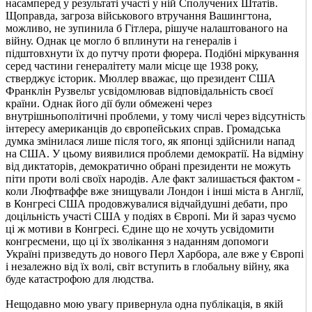
насамперед у результаті участі у ній Сполучених Штатів.
Щоправда, загроза військового втручання Вашингтона,
можливо, не зупинила б Гітлера, рішуче налаштованого на
війну. Однак це могло б вплинути на генералів і
підштовхнути їх до путчу проти фюрера. Подібні міркування
серед частини генералітету мали місце ще 1938 року,
стверджує історик. Мюллер вважає, що президент США
Франклін Рузвельт усвідомлював відповідальність своєї
країни. Однак його дії були обмежені через
внутрішньополітичні проблеми, у тому числі через відсутність
інтересу американців до європейських справ. Громадська
думка змінилася лише після того, як японці здійснили напад
на США. У цьому виявилися проблеми демократії. На відміну
від диктаторів, демократично обрані президенти не можуть
піти проти волі своїх народів. Але факт залишається фактом -
коли Люфтваффе вже знищували Лондон і інші міста в Англії,
в Конгресі США продовжувалися відчайдушні дебати, про
доцільність участі США у подіях в Європі. Ми й зараз чуємо
ці ж мотиви в Конгресі. Єдине що не хочуть усвідомити
конгресмени, що ці їх зволікання з наданням допомоги
Україні призведуть до нового Перл Харбора, але вже у Європі
і незалежно від їх волі, світ вступить в глобальну війну, яка
буде катастрофою для людства.
Нещодавно мою увагу привернула одна публікація, в якій