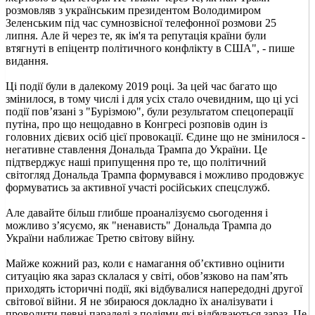
розмовляв з українським президентом Володимиром
Зеленським під час сумнозвісної телефонної розмови 25
липня. Але й через те, як ім'я та репутація країни були
втягнуті в епіцентр політичного конфлікту в США", - пише
видання.
Ці події були в далекому 2019 році. За цей час багато що
змінилося, в тому числі і для усіх стало очевидним, що ці усі
події пов’язані з "Бурізмою", були результатом спецоперації
путіна, про що нещодавно в Конгресі розповів один із
головних дієвих осіб цієї провокації. Єдине що не змінилося -
негативне ставлення Дональда Трампа до України. Це
підтверджує наші припущення про те, що політичний
світогляд Дональда Трампа формувався і можливо продовжує
формуватись за активної участі російських спецслужб.
Але давайте більш глибше проаналізуємо сьогодення і
можливо з’ясуємо, як "ненависть" Дональда Трампа до
України наближає Третю світову війну.
Майже кожний раз, коли є намагання об’єктивно оцінити
ситуацію яка зараз склалася у світі, обов’язково на пам’ять
приходять історичні події, які відбувалися напередодні другої
світової війни. Я не збираюся докладно їх аналізувати і
проводити певні паралелі з подіями які відбуваються зараз. Це