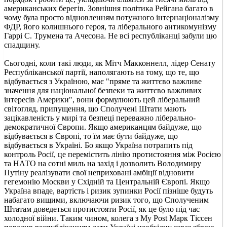
американських берегів. Зовнішня політика Рейгана багато в
чому була просто відновленням потужного інтернаціоналізму
ФДР, його колишнього героя, та ліберального антикомунізму
Гаррі С. Трумена та Ачесона. Не всі республіканці забули цю
спадщину.
Сьогодні, коли такі люди, як Мітч Макконнелл, лідер Сенату
Республіканської партії, наполягають на тому, що те, що
відбувається з Україною, має "пряме та життєво важливе
значення для національної безпеки та життєво важливих
інтересів Америки", вони формулюють цей ліберальний
світогляд, припущення, що Сполучені Штати мають
зацікавленість у мирі та безпеці переважно ліберально-
демократичної Європи. Якщо американцям байдуже, що
відбувається в Європі, то їм має бути байдуже, що
відбувається в Україні. Бо якщо Україна потрапить під
контроль Росії, це перемістить лінію протистояння між Росією
та НАТО на сотні миль на захід і дозволить Володимиру
Путіну реалізувати свої неприховані амбіції відновити
гегемонію Москви у Східній та Центральній Європі. Якщо
Україна впаде, вартість і ризик зупинки Росії пізніше будуть
набагато вищими, включаючи ризик того, що Сполученим
Штатам доведеться протистояти Росії, як це було під час
холодної війни. Таким чином, колега з My Post Марк Тіссен