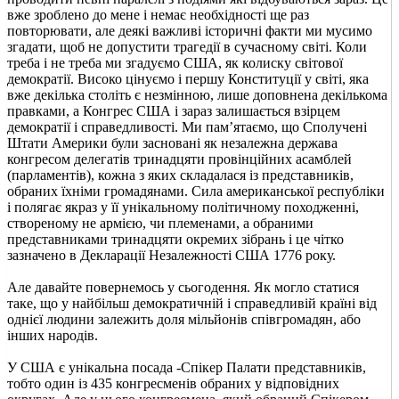
вже зроблено до мене і немає необхідності ще раз
повторювати, але деякі важливі історичні факти ми мусимо
згадати, щоб не допустити трагедії в сучасному світі. Коли
треба і не треба ми згадуємо США, як колиску світової
демократії. Високо цінуємо і першу Конституції у світі, яка
вже декілька століть є незмінною, лише доповнена декількома
правками, а Конгрес США і зараз залишається взірцем
демократії і справедливості. Ми пам’ятаємо, що Сполучені
Штати Америки були засновані як незалежна держава
конгресом делегатів тринадцяти провінційних асамблей
(парламентів), кожна з яких складалася із представників,
обраних їхніми громадянами. Сила американської республіки
і полягає якраз у її унікальному політичному походженні,
створеному не армією, чи племенами, а обраними
представниками тринадцяти окремих зібрань і це чітко
зазначено в Декларації Незалежності США 1776 року.
Але давайте повернемось у сьогодення. Як могло статися
таке, що у найбільш демократичній і справедливій країні від
однієї людини залежить доля мільйонів співгромадян, або
інших народів.
У США є унікальна посада -Спікер Палати представників,
тобто один із 435 конгресменів обраних у відповідних