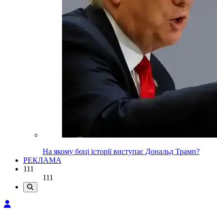
На якому боці історії виступає Дональд Трамп?
РЕКЛАМА
111
111