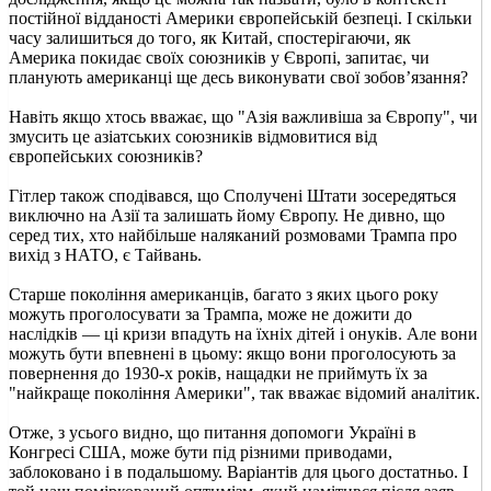
постійної відданості Америки європейській безпеці. І скільки
часу залишиться до того, як Китай, спостерігаючи, як
Америка покидає своїх союзників у Європі, запитає, чи
планують американці ще десь виконувати свої зобов’язання?
Навіть якщо хтось вважає, що "Азія важливіша за Європу", чи
змусить це азіатських союзників відмовитися від
європейських союзників?
Гітлер також сподівався, що Сполучені Штати зосередяться
виключно на Азії та залишать йому Європу. Не дивно, що
серед тих, хто найбільше наляканий розмовами Трампа про
вихід з НАТО, є Тайвань.
Старше покоління американців, багато з яких цього року
можуть проголосувати за Трампа, може не дожити до
наслідків — ці кризи впадуть на їхніх дітей і онуків. Але вони
можуть бути впевнені в цьому: якщо вони проголосують за
повернення до 1930-х років, нащадки не приймуть їх за
"найкраще покоління Америки", так вважає відомий аналітик.
Отже, з усього видно, що питання допомоги Україні в
Конгресі США, може бути під різними приводами,
заблоковано і в подальшому. Варіантів для цього достатньо. І