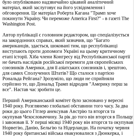
було опубліковано надзвичайно цікавий аналітичний
матеріал, який заслуговує на його усвідомлення і
обговорення. Це матеріал Роберта Кагана "Трамп хоче
покинути Україну. Чи переможе America First?" - в газеті The
Washington Post.
Автор публікації є головним редактором, що спеціалізується
на закордонних справах, який зазначив, що "Багато
американців, здається, шоковані тим, що республіканці
виступають проти допомоги Україні на цьому критичному
етапі історії. Хіба члени Конгресу від Республіканської партії
не бачать наслідків російської перемоги для європейських
союзників Америки, для її азіатських союзників і, зрештою,
для самих Сполучених Штатів? Що сталося з партією
Рональда Рейгана? Зрозуміло, що люди не сприйняли
серйозно те, що Дональд Трамп відродив "Америку перш за
все". Настав час зробити це.
Перший Американський комітет було засновано у вересні
1940 року. Розглянемо глобальні обставини того часу. За два
роки до цього Гітлер анексував Австрію та вторгся та
окупував Чехословаччину. За рік до того він вторгся в Польщу
і завоював її. У перші місяці 1940 року він вторгся та окупував
Норвегію, Данію, Бельгію та Нідерланди. На початку червня
1940 року британські війська евакуювалися з Дюнкерка, і