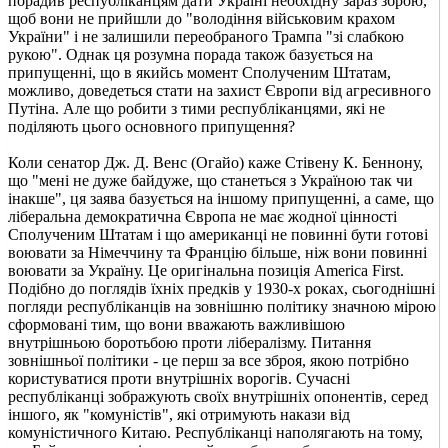
порадив республіканцям дати Україні необхідну зараз зброю,
щоб вони не прийшли до "володіння військовим крахом
України" і не залишили переобраного Трампа "зі слабкою
рукою". Однак ця розумна порада також базується на
припущенні, що в якийсь момент Сполученим Штатам,
можливо, доведеться стати на захист Європи від агресивного
Путіна. Але що робити з тими республіканцями, які не
поділяють цього основного припущення?
Коли сенатор Дж. Д. Венс (Огайо) каже Стівену К. Беннону,
що "мені не дуже байдуже, що станеться з Україною так чи
інакше", ця заява базується на іншому припущенні, а саме, що
ліберальна демократична Європа не має жодної цінності
Сполученим Штатам і що американці не повинні бути готові
воювати за Німеччину та Францію більше, ніж вони повинні
воювати за Україну. Це оригінальна позиція America First.
Подібно до поглядів їхніх предків у 1930-х роках, сьогоднішні
погляди республіканців на зовнішню політику значною мірою
сформовані тим, що вони вважають важливішою
внутрішньою боротьбою проти лібералізму. Питання
зовнішньої політики - це перш за все зброя, якою потрібно
користуватися проти внутрішніх ворогів. Сучасні
республіканці зображують своїх внутрішніх опонентів, серед
іншого, як "комуністів", які отримують накази від
комуністичного Китаю. Республіканці наполягають на тому,