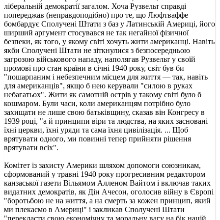
ліберальній демократії загалом. Хоча Рузвельт справді
попереджав (неправдоподібно) про те, що Люфтваффе
бомбардує Сполучені Штати з баз у Латинській Америці, його
ширший аргумент стосувався не так негайної фізичної
безпеки, як того, у якому світі хочуть жити американці. Навіть
якби Сполучені Штати не зіткнулися з безпосередньою
загрозою військового нападу, наполягав Рузвельт у своїй
промові про стан країни в січні 1940 року, світ був би
"пошарпаним і небезпечним місцем для життя — так, навіть
для американців", якщо б нею керували "силою в руках
небагатьох". Жити як самотній острів у такому світі було б
кошмаром. Були часи, коли американцям потрібно було
захищати не лише свою батьківщину, сказав він Конгресу в
1939 році, "а й принципи віри та людства, на яких засновані
їхні церкви, їхні уряди та сама їхня цивілізація. ... Щоб
врятувати одного, ми повинні тепер прийняти рішення
врятувати всіх".
Комітет із захисту Америки шляхом допомоги союзникам,
сформований у травні 1940 року прогресивним редактором
канзаської газети Вільямом Алленом Вайтом і включав таких
видатних демократів, як Дін Ачесон, оголосив війну в Європі
"боротьбою не на життя, а на смерть за кожен принцип, який
ми плекаємо в Америці" і закликав Сполучені Штати
"перекласти свою економічну та моральну вагу на бік націй