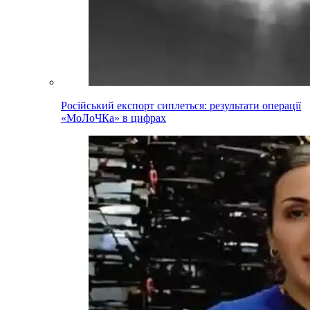
Російський експорт сиплеться: результати операції
«МоЛоЧКа» в цифрах