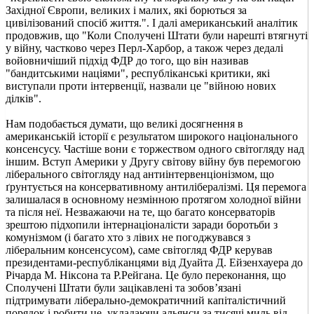
Західної Європи, великих і малих, які борються за
цивілізований спосіб життя.". І далі американський аналітик
продовжив, що "Коли Сполучені Штати були нарешті втягнуті
у війну, частково через Перл-Харбор, а також через дедалі
войовничіший підхід ФДР до того, що він називав
"бандитськими націями", республіканські критики, які
виступали проти інтервенції, назвали це "війною нових
ділків".
Нам подобається думати, що великі досягнення в
американській історії є результатом широкого національного
консенсусу. Частіше вони є торжеством одного світогляду над
іншим. Вступ Америки у Другу світову війну був перемогою
ліберального світогляду над антиінтервенціонізмом, що
ґрунтується на консервативному антилібералізмі. Ця перемога
залишалася в основному незмінною протягом холодної війни
та після неї. Незважаючи на те, що багато консерваторів
зрештою підхопили інтернаціоналісти заради боротьби з
комунізмом (і багато хто з лівих не погоджувався з
ліберальним консенсусом), саме світогляд ФДР керував
президентами-республіканцями від Дуайта Д. Ейзенхауера до
Річарда М. Ніксона та Р.Рейгана. Це було переконання, що
Сполучені Штати були зацікавлені та зобов’язані
підтримувати ліберально-демократичний капіталістичний
порядок і робити це, укладаючи альянси за тисячі миль від