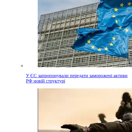
У ЄС запропонували передати заморожені активи
РФ новій структурі