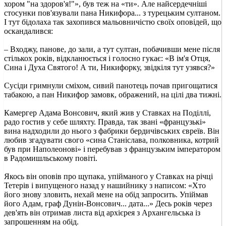
хором "на здоров'я!"», був теж на «ти». Але найсердечніші
стосунки пов'язували пана Никифора... з турецьким султаном.
І тут бідолаха так захопився мальовничістю своїх оповідей, що
оскандалився:
– Входжу, панове, до зали, а тут султан, побачивши мене після
стількох років, відкланюється і голосно гукає: «В ім'я Отця,
Сина і Духа Святого! А ти, Никифорку, звідкіля тут узявся?»
Сусіди гримнули сміхом, сивий панотець почав пригощатися
табакою, а пан Никифор замовк, ображений, на цілі два тижні.
Камергер Адама Вонсович, який жив у Ставках на Поділлі,
радо гостив у себе шляхту. Правда, так звані «французькі»
вина надходили до нього з фабрики бердичівських євреїв. Він
любив згадувати свого «сина Станіслава, полковника, котрий
був при Наполеонові» і перебував з французьким імператором
в Радомишльському повіті.
Якось він оповів про щупака, упійманого у Ставках на річці
Тетерів і випущеного назад у нашийнику з написом: «Хто
його знову зловить, нехай мене на обід запросить. Упіймав
його Адам, граф Дунін-Вонсович... дата...» Десь років через
дев'ять він отримав листа від архієрея з Архангельська із
запрошенням на обід.