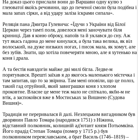
На доказ цього прислали вони до Варшави одну кулю з
глеюватої якоїсь речовини, що до печеної смоли була подібна і
мала запах сірки, а від удару заліза іскрами сипала».
Реляція пана Дмитра Гулевича: «Їдучи з України від Білої
Церкви через тамті поля, довелося мені заночувати біля
криниці. Дав я коню оброку, напоїв та й уклався до сну. Аж
тут якась гадина до мене кинулася, а була така велика, як віл
волоський, на дуже низьких ногах, і писок мала, як хомут, але
без зубів. Знати, що хотіла повечеряти мною, але я хутенько на
коня і драла.
А та бестія навздогін майже дві милі бігла. Ледве-м
порятувався. Врешті заїхав я до якогось маленького містечка і
там запитав, що то за звірина. Там мені оповіли, що це полоз,
такий гад отруйний, який завиграшки коня з хлопом
проковтне. Власне це мене теж мало не спіткало, якби-м не
втік, а заспокоївся вже в Мостиськах за Вишнею (Судова
Вишня)».
Традиція не переривалася й далі. Незлецьким вигадником був
дворянин Павло Томара (народився 1751) з Ніжина,
відставний полковник, колишній ад'ютант князя Потьомкіна.
Його прадід Степан Томара (помер у 1715 р.) був
полковником переяславським, а брат Василь (1746–1819) –