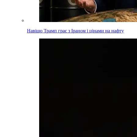
Навіщо Трамп грає з Іраном і цінами на нафту