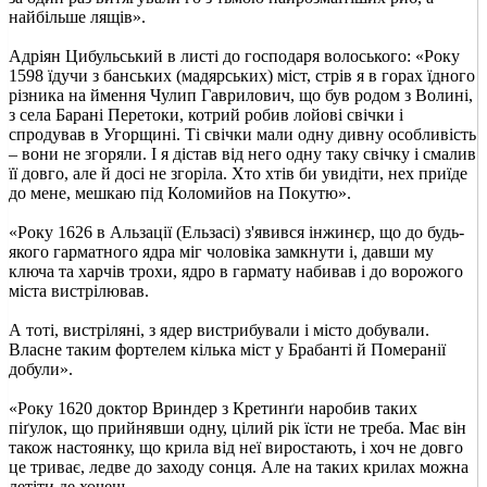
найбільше лящів».
Адріян Цибульський в листі до господаря волоського: «Року
1598 їдучи з банських (мадярських) міст, стрів я в горах їдного
різника на ймення Чулип Гаврилович, що був родом з Волині,
з села Барані Перетоки, котрий робив лойові свічки і
спродував в Угорщині. Ті свічки мали одну дивну особливість
– вони не згоряли. І я дістав від него одну таку свічку і смалив
її довго, але й досі не згоріла. Хто хтів би увидіти, нех приїде
до мене, мешкаю під Коломийов на Покутю».
«Року 1626 в Альзації (Ельзасі) з'явився інжинєр, що до будь-
якого гарматного ядра міг чоловіка замкнути і, давши му
ключа та харчів трохи, ядро в гармату набивав і до ворожого
міста вистрілював.
А тоті, вистріляні, з ядер вистрибували і місто добували.
Власне таким фортелем кілька міст у Брабанті й Померанії
добули».
«Року 1620 доктор Вриндер з Кретинґи наробив таких
піґулок, що прийнявши одну, цілий рік їсти не треба. Має він
також настоянку, що крила від неї виростають, і хоч не довго
це триває, ледве до заходу сонця. Але на таких крилах можна
летіти де хочеш.