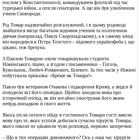
послом у Константинополі, командувачем флотилії під час
турецької війни, а опісля сенатором. А ще він був улюбленим
учнем Сковороди.
Рід Томар надзвичайно розгалужений, і в цьому родоводі
знайшлося місце багатьом відомим ученим та політичним
діячам (наприклад, Павлу Скоропадському), а в самому кінці
він виродився в Пєтра Толстого – відомого українофоба і, що
цікаво, теж брехуна.
З Павлом Томарою охоче товаришували студенти
Ніжинського ліцею, а згодом і письменники – Гоголь,
Кукольник, Любич-Романович, Білевич. За тих часів у Ніжині
побутувала приказка: «Бреше як Томара!»
Павло був ветераном Очакова і підкорення Криму, а звідси й
походили всі його оповідки. Щойно заходила мова про
історичний епізод, як він негайно ілюстрував його яким-
небудь випадком зі свого життя.
Якось після ситного обіду в гостинного Томари гості завели
мову про те, яких успіхів добилася сучасна хірургія. Томара,
якого ніколи не цікавили чужі розповіді, нервово заперечив:
– Що в тих операціях дивовижного? Ось у наш час хірургія