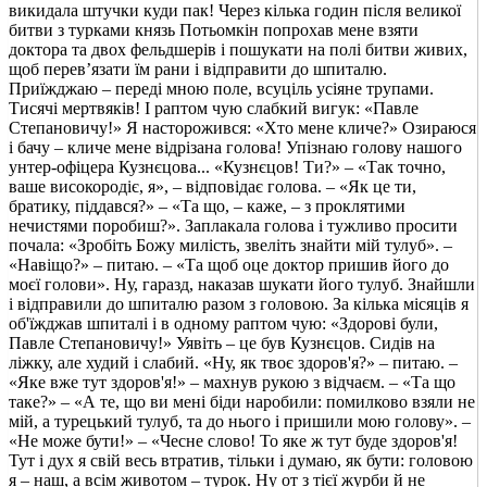
викидала штучки куди пак! Через кілька годин після великої
битви з турками князь Потьомкін попрохав мене взяти
доктора та двох фельдшерів і пошукати на полі битви живих,
щоб перев’язати їм рани і відправити до шпиталю.
Приїжджаю – переді мною поле, всуціль усіяне трупами.
Тисячі мертвяків! І раптом чую слабкий вигук: «Павле
Степановичу!» Я насторожився: «Хто мене кличе?» Озираюся
і бачу – кличе мене відрізана голова! Упізнаю голову нашого
унтер-офіцера Кузнєцова... «Кузнєцов! Ти?» – «Так точно,
ваше високородіє, я», – відповідає голова. – «Як це ти,
братику, піддався?» – «Та що, – каже, – з проклятими
нечистями поробиш?». Заплакала голова і тужливо просити
почала: «Зробіть Божу милість, звеліть знайти мій тулуб». –
«Навіщо?» – питаю. – «Та щоб оце доктор пришив його до
моєї голови». Ну, гаразд, наказав шукати його тулуб. Знайшли
і відправили до шпиталю разом з головою. За кілька місяців я
об'їжджав шпиталі і в одному раптом чую: «Здорові були,
Павле Степановичу!» Уявіть – це був Кузнєцов. Сидів на
ліжку, але худий і слабий. «Ну, як твоє здоров'я?» – питаю. –
«Яке вже тут здоров'я!» – махнув рукою з відчаєм. – «Та що
таке?» – «А те, що ви мені біди наробили: помилково взяли не
мій, а турецький тулуб, та до нього і пришили мою голову». –
«Не може бути!» – «Чесне слово! То яке ж тут буде здоров'я!
Тут і дух я свій весь втратив, тільки і думаю, як бути: головою
я – наш, а всім животом – турок. Ну от з тієї журби й не