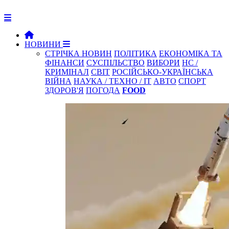
НОВИНИ
СТРІЧКА НОВИН
ПОЛІТИКА
ЕКОНОМІКА ТА
ФІНАНСИ
СУСПІЛЬСТВО
ВИБОРИ
НС /
КРИМІНАЛ
СВІТ
РОСІЙСЬКО-УКРАЇНСЬКА
ВІЙНА
НАУКА / ТЕХНО / IT
АВТО
СПОРТ
ЗДОРОВ'Я
ПОГОДА
FOOD