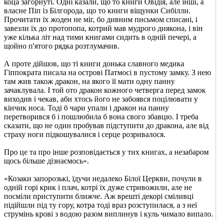
коца загорнуті. Одні казали, що то книги Овідія, але інші, а
власне Піп із Білгорода, що то книги віщунки Сибілли.
Прочитати їх жоден не міг, бо дивним письмом списані, і
завезли їх до протопопа, котрий мав мудрого диякона, і він
уже кілька літ над тими книгами сидить в одній печері, а
щойно п'ятого рядка розтлумачив.
А проте дійшов, що ті книги донька славного медика
Гіппократа писала на острові Патмосі в пустому замку. З нею
там жив також дракон, на якого її мати одну панну
зачаклувала. І той ото дракон кожного четверга перед замок
виходив і чекав, аби хтось його не забоявся поцілювати у
кінчик носа. Тоді б чари упали і дракон на панну
перетворився б і пошлюбила б вона свого збавцю. І треба
сказати, що не один пробував підступити до дракона, але від
страху ноги підкошувалися і серце розривалося.
Про це та про інше розповідається у тих книгах, а незабаром
щось більше дізнаємось».
«Козаки запорозькі, їдучи недалеко Білої Церкви, почули в
одній горі крик і плач, котрі їх дуже стривожили, але не
посміли приступити ближче. Аж врешті декорі сміливці
підійшли під ту гору, котра тоді враз розступилася, а з неї
струмінь крові з водою разом виплинув і куль чимало випало.