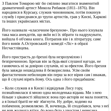
З Павлом Томарою міг би сміливо змагатися знаменитий
драматичний артист Микола Рибаков (1811–1876). Він
народився в Курську, служив чиновником, потім покинув
службу і приєднався до трупи артистів, грав у Києві, Харкові
та інших українських містах.
Його називали «класичним брехуном». Про нього існувала
така маса анекдотів, що якби всі їх зібрати та надрукувати,
вийшла б об'ємна книга. Потрапив він і в літературу, саме
його вивів А.Островський у комедії «Ліс» в образі
Несчастлівцева.
Його пристрасть до брехні була незрозумілою і
безпричинною. Брехав він за будь-якої слушної нагоди, не
ганяючись ні за довірою слухачів, ні за ефектом. Його брехня
була завжди нешкідлива й безкорислива. Усім своїм
фантастичним небилицям він перш за все вірив сам і вважав,
що й слухачі вірять йому. Ось одна з його придабашок:
– Коли служив я в Києві і відвідував Лису гору,
познайомилася зі мною одна молоденька відьма. Ми з нею
більше з цікавості зійшлися: вона про акторів не мала поняття,
а я їхньої братії не міг збагнути. Ну добре, ходимо на
побачення, розмовляємо. Я, вочевидь, їй сподобався, хоча з неї
не мав жодного втіхи, бо вона була з хвостом і нечесана.