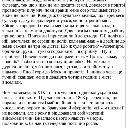
бульвару, так що я ніяк не міг досягти землі, довелося в повітрі
провиснути цілу ніч, поки вранці мене обер-поліцмейстер з
вікна не побачив. Колода ж бо була така велика, що через весь
бульвар з даху на дах перекинулася, як повітряний міст.
Збіглися городові і почали мені кидати рятувальні кола, та
тільки ніяк не могли докинути. Довелося їм пожежну драбину
приволокти. Притягли і приставили її до колоди. Я й поліз по
ній, але тільки до середини доліз, коли мац-мац – а драбина до
землі сажнів на три не дістає. Що ж було робити? «Розчепірте,
братчики, руки, – гукаю городовим, – я стрибну». Ну й
стрибнув. Повели мене до поліцмейстера. «Що ти, – каже, – за
чоловік? І звідки ти цю колоду приволік?» Не можна ж
дурити поліцію, я й признався, що завдяки знайомству з
відьмою з Лисої гори до Москви прилетів. І вийшов через це
гучний скандал: мене в двадцять чотири години з міста
виселили.
Чимало мемуарів ХІХ ст. стосувалося тодішньої українсько-
польської шляхти. Під час повстання 1863 р. серед тих, що
наражали своє життя і майно, йшли в ліси і ставили чоло
чисельному ворогу, не бракувало й аферистів, які хоч ніколи й
не воювали, але з року в рік додавали собі черговий
військовий чин. Внаслідок цього кількість майорів,
полковників, ба навіть генералів постійно росла.