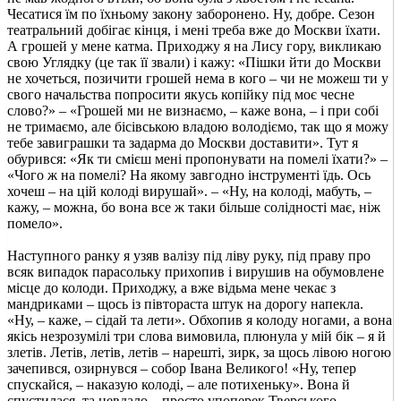
Чесатися їм по їхньому закону заборонено. Ну, добре. Сезон
театральний добігає кінця, і мені треба вже до Москви їхати.
А грошей у мене катма. Приходжу я на Лису гору, викликаю
свою Углядку (це так її звали) і кажу: «Пішки йти до Москви
не хочеться, позичити грошей нема в кого – чи не можеш ти у
свого начальства попросити якусь копійку під моє чесне
слово?» – «Грошей ми не визнаємо, – каже вона, – і при собі
не тримаємо, але бісівською владою володіємо, так що я можу
тебе завиграшки та задарма до Москви доставити». Тут я
обурився: «Як ти смієш мені пропонувати на помелі їхати?» –
«Чого ж на помелі? На якому завгодно інструменті їдь. Ось
хочеш – на цій колоді вирушай». – «Ну, на колоді, мабуть, –
кажу, – можна, бо вона все ж таки більше солідності має, ніж
помело».
Наступного ранку я узяв валізу під ліву руку, під праву про
всяк випадок парасольку прихопив і вирушив на обумовлене
місце до колоди. Приходжу, а вже відьма мене чекає з
мандриками – щось із півтораста штук на дорогу напекла.
«Ну, – каже, – сідай та лети». Обхопив я колоду ногами, а вона
якісь незрозумілі три слова вимовила, плюнула у мій бік – я й
злетів. Летів, летів, летів – нарешті, зирк, за щось лівою ногою
зачепився, озирнувся – собор Івана Великого! «Ну, тепер
спускайся, – наказую колоді, – але потихеньку». Вона й
спустилася, та невдало – просто упоперек Тверського