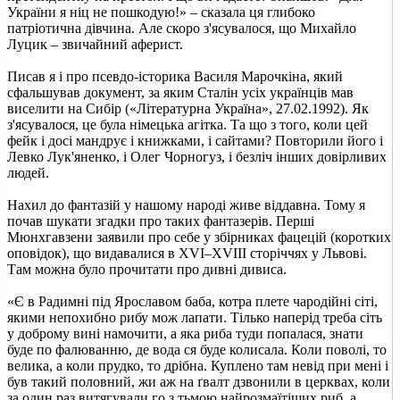
України я ніц не пошкодую!» – сказала ця глибоко
патріотична дівчина. Але скоро з'ясувалося, що Михайло
Луцик – звичайний аферист.
Писав я і про псевдо-історика Василя Марочкіна, який
сфальшував документ, за яким Сталін усіх українців мав
виселити на Сибір («Літературна Україна», 27.02.1992). Як
з'ясувалося, це була німецька агітка. Та що з того, коли цей
фейк і досі мандрує і книжками, і сайтами? Повторили його і
Левко Лук'яненко, і Олег Чорногуз, і безліч інших довірливих
людей.
Нахил до фантазій у нашому народі живе віддавна. Тому я
почав шукати згадки про таких фантазерів. Перші
Мюнхгавзени заявили про себе у збірниках фацецій (коротких
оповідок), що видавалися в XVI–XVIII сторіччях у Львові.
Там можна було прочитати про дивні дивиса.
«Є в Радимні під Ярославом баба, котра плете чародійні сіті,
якими непохибно рибу мож лапати. Тілько наперід треба сіть
у доброму вині намочити, а яка риба туди попалася, знати
буде по фалюванню, де вода ся буде колисала. Коли поволі, то
велика, а коли прудко, то дрібна. Куплено там невід при мені і
був такий половний, жи аж на ґвалт дзвонили в церквах, коли
за один раз витягували го з тьмою найрозмаїтіших риб, а