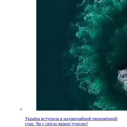
Україна вступила в надзвичайний економічний
стан. Чи є світло вкінці тунелю?