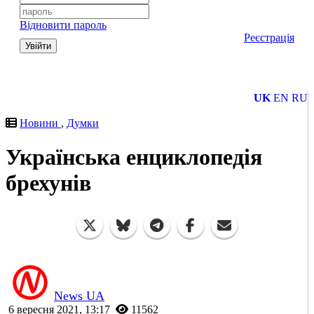
Відновити пароль
Реєстрація
Увійти
UK
EN
RU
Новини
,
Думки
Українська енциклопедія
брехунів
News UA
6 вересня 2021, 13:17
11562