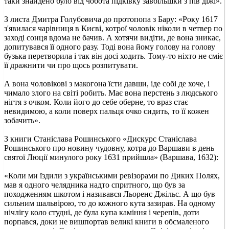
таки знайдено було від чобота підківку завбільшки з пів діжі».
З листа Дмитра Голубовича до протопопа з Бару: «Року 1617
з'явилася чарівниця в Києві, котрої чоловік ніколи в четвер по
заході сонця вдома не бачив. А хотячи видіти, де вона зникає,
допитувався її одного разу. Тоді вона йому голову на голову
бузька перетворила і так він досі ходить. Тому-то ніхто не сміє
її дражнити чи про щось розпитувати.
А вона чоловікові з макогона їсти давши, іде собі де хоче, і
чимало злого на світі робить. Має вона перстень з людського
нігтя з очком. Коли його до себе оберне, то враз стає
невидимою, а коли поверх пальця очко сидить, то її кожен
зобачить».
З книги Станіслава Рошинського «Дискурс Станіслава
Рошинського про новину чудовну, котра до Варшави в день
святої Люції минулого року 1631 прийшла» (Варшава, 1632):
«Коли ми їздили з українськими ревізорами по Диких Полях,
мав я одного челядника надто спритного, що був за
походженням шкотом і називався Льоренс Джільс. А що був
сильним шальвірою, то до кожного кута зазирав. На одному
нічлігу коло студні, де була купа каміння і черепів, доти
порпався, доки не вишпортав великі книги в обсмаленого