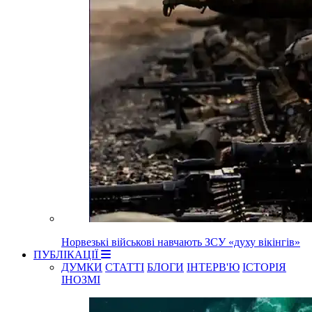
Норвезькі військові навчають ЗСУ «духу вікінгів»
ПУБЛІКАЦІЇ
ДУМКИ
СТАТТІ
БЛОГИ
ІНТЕРВ'Ю
ІСТОРІЯ
ІНОЗМІ