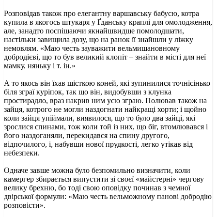
Розповідав також про елегантну варшавську бабусю, котра
купила в якогось штукаря у Ґданську краплі для омолодження,
але, занадто поспішаючи якнайшвидше помолодшати,
настільки завищила дозу, що на ранок її знайшли у ліжку
немовлям. «Маю честь зауважити вельмишановному
добродієві, що то був великий клопіт – знайти в місті для неї
мамку, няньку і т. ін.»
А то якось він їхав шісткою коней, які зупинилися точнісінько
біля зграї куріпок, так що він, видобувши з клунка
простирадло, враз накрив ним усю зграю. Полював також на
зайця, котрого не могли наздогнати найкращі хорти; і щойно
коли зайця упіймали, виявилося, що то було два зайці, які
зрослися спинами, тож коли той із них, що біг, втомлювався і
його наздоганяли, перекидався на спину другого,
відпочилого, і, набувши нової прудкості, легко утікав від
небезпеки.
Одначе завше можна було безпомильно визначити, коли
камергер збирається випустити зі своєї «майстерні» чергову
велику брехню, бо тоді свою оповідку починав з чемної
двірської формули: «Маю честь вельможному панові добродію
розповісти».