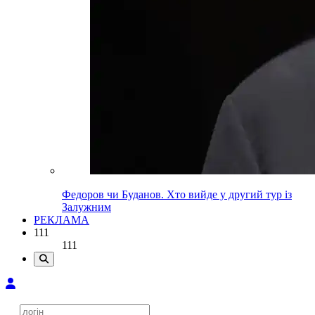
Федоров чи Буданов. Хто вийде у другий тур із
Залужним
РЕКЛАМА
111
111