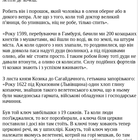
Робить він і порошок, який чоловіка в оленя оберне або в
дикого вепра. Але що з того, коли той доктор великий
п'яниця, бо упившись, ніц не робе, тілько спить».
«Року 1599, перебуваючи в Гамбурзі, бачили ми 200 козацьких
кнехтів з мушкетами, які йшли по воді, як по землі, на штурм
міста. Аж коли одного з них злапали, то роздивилися, що він
мав довкола паса надуті дуди (волинки), а під підошвами
оливо, аби міг стояти просто. І таким робом йому тоті дуди не
давали втонути, а оливо ся колисати. Силу подібних фортелів
ті козаки знають і з успіхом вживають».
З листа князя Козика до Сагайдачного, гетьмана запорізького:
«Року 1622 під Кукизовим (Львівщина) один хлоп глину
копаючи, знайшов такого велетенського ключа, що в ньому
були македонська гармата, військові обладунки і господарське
начиння.
Був той ключ завбільшки з 19 сажнів. Та коли люди
поз'їжджалися, то все порозбирали, а ключа біля церкви
поставили і досі він там стоїть. В ключі тому ховають тепер
церковні речі, як у шпихлірі. Кажуть, той ключ мусив
належати якомусь велетневі, котрий на горі мешкав, бо там