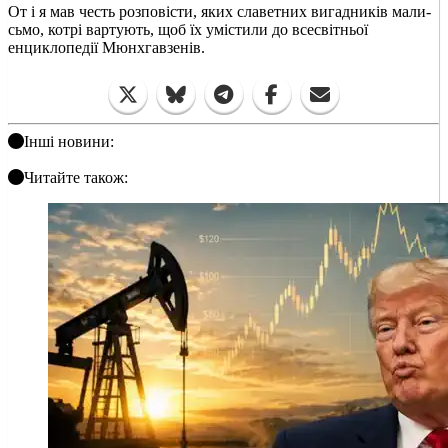
От і я мав честь розповісти, яких славетних вигадників мали-
сьмо, котрі вартують, щоб їх умістили до всесвітньої
енциклопедії Мюнхгавзенів.
Інші новини:
Читайте також: