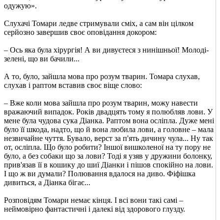
одужую».
Слухачі Томари ледве стримували сміх, а сам він цілком
серйозно завершив своє оповідання докором:
– Ось яка була хірургія! А ви дивуєтеся з нинішньої! Молоді-
зелені, що ви бачили...
А то, було, зайшла мова про розум тварин. Томара слухав,
слухав і раптом вставив своє віще слово:
– Вже коли мова зайшла про розум тварин, можу навести
вражаючий випадок. Років двадцять тому я полюбляв лови. У
мене була чудова сука Діанка. Раптом вона осліпла. Дуже мені
було її шкода, надто, що й вона любила лови, а головне – мала
незвичайне чуття. Бувало, верст за п'ять дичину чула... Ну так
от, осліпла. Що було робити? Іншої вишколеної на ту пору не
було, а без собаки що за лови? Тоді я узяв у дружини болонку,
прив'язав її в кошику до шиї Діанки і пішов спокійно на лови.
І що ж ви думали? Полювання вдалося на диво. Фіфішка
дивиться, а Діанка бігає...
Розповідям Томари немає кінця. І всі вони такі самі –
неймовірно фантастичні і далекі від здорового глузду.