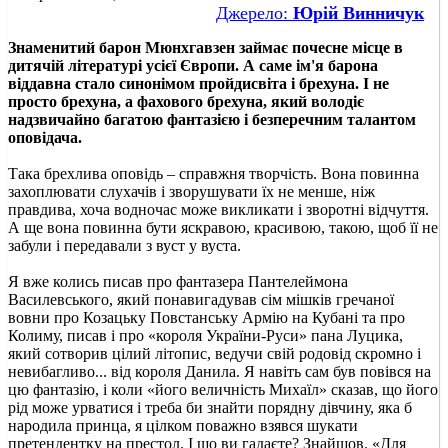
Джерело:
Юрій Винничук
Знаменитий барон Мюнхгавзен займає почесне місце в
дитячій літературі усієї Європи. А саме ім'я барона
віддавна стало синонімом пройдисвіта і брехуна. І не
просто брехуна, а фахового брехуна, який володіє
надзвичайно багатою фантазією і безперечним талантом
оповідача.
Така брехлива оповідь – справжня творчість. Вона повинна
захоплювати слухачів і зворушувати їх не менше, ніж
правдива, хоча водночас може викликати і зворотні відчуття.
А ще вона повинна бути яскравою, красивою, такою, щоб її не
забули і передавали з вуст у вуста.
Я вже колись писав про фантазера Пантелеймона
Василевського, який понавигадував сім мішків гречаної
вовни про Козацьку Повстанську Армію на Кубані та про
Колиму, писав і про «короля України-Руси» пана Луцика,
який сотворив цілий літопис, ведучи свій родовід скромно і
невибагливо... від короля Данила. Я навіть сам був повівся на
цю фантазію, і коли «його величність Михаїл» сказав, що його
рід може урватися і треба би знайти порядну дівчину, яка б
народила принца, я цілком поважно взявся шукати
претендентку на престол. І що ви гадаєте? Знайшов. «Для