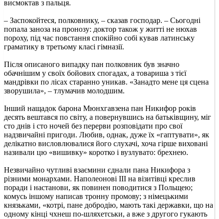
висмоктав з пальця.
– Заспокойтеся, полковнику, – сказав господар. – Сьогодні
попала заноза на пронозу: доктор також у житті не нюхав
пороху, під час повстання спокійно собі кував латинську
граматику в третьому класі гімназії.
Після описаного випадку пан полковник був значно
обачнішим у своїх бойових спогадах, а товариша з тієї
мандрівки по лісах старанно уникав. «Занадто мене ця сцена
зворушила», – тлумачив молодшим.
Інший нащадок барона Мюнхгавзена пан Никифор років
десять вештався по світу, а повернувшись на батьківщину, міг
сто днів і сто ночей без перерви розповідати про свої
надзвичайні пригоди. Любив, однак, дуже їх «гаптувати», як
делікатно висловлювалися його слухачі, хоча гірше виховані
називали цю «вишивку» коротко і вузлувато: брехнею.
Незвичайно чутливі взаємини єднали пана Никифора з
різними монархами. Наполеонові III на візитівці креслив
поради і настанови, як повинен поводитися з Польщею;
комусь іншому написав тронну промову; з німецькими
князьками, «котрі, пане добродію, мають такі державки, що на
одному кінці чхнеш по-шляхетськи, а вже з другого гукають