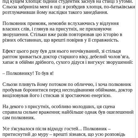
під кущем хлопця: бідний студентик заснув на стійці з утоми.
Сльоза забриніла мені в оці: я розбудив хлопця, по-батьківськи
розтлумачивши йому наслідки такого занедбання.
Полковник примовк, немовби вслухаючись у відлуння
власних слів, і глянув на присутніх, не приховуючи
зворушення. Стільки вже разів повторював цю історію в
різних обставинах, що врешті повірив у її справжність.
Ефект цього разу був для нього неочікуваний, зі стільця
раптом зривається доктор старшого віку, дебелий чолов’яга,
хапає в обійми дрібного, сухого дідуся і вигукує зворушений:
– Полковнику! То був я!
Сльози пливуть йому потоком по обличчю, і хоча полковник
пробував боронитися перед несподіваними обіймами, доктор
виціловував його і стискав зі зростаючою енергією.
На декого з присутніх, особливо молодших, ця сцена
справила сильне враження; найбільше однак був ошелешений
сам полковник.
Усе з'ясувалося після відходу гостей... Полковник –
притиснутий до муру – врешті зізнався, що усю розповідь