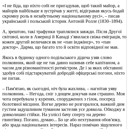
«І не біда, що ніхто собі не пригадував, щоб такий майор, а
майорів найбільше я зустрічав у житті, відігравав якусь бодай
скромну роль в незабутньому національному русі», – писав
український і польський історик Антоній Ролле (1830–1894).
А, зрештою, такі трафунки траплялися завжди. Після Другої
світової, коли в Америці й Канаді з’явилася свіжа еміграція, то
кожен другий величався як не «пан інджінєр», то «пан
доктор». Дарма, що багато хто й освіти відповідної не мав.
Якось в будинку одного подільського дідича узяв слово
полковник, який ще не так давно називав себе капітаном, а
часом для різноманітності ротмістром. Де і за яких обставині
здобув собі підстаркуватий добродій офіцерські погони, ніхто
не питав.
– Пам'ятаю, як сьогодні, ніч була жахлива, – нагнітав уяву
полковник. – Негода, сніг з дощем докучав нам страшно. Моя
чота перебувала у куренях, споруджених з гілок, посеред
болотяної місцини. Вогке дерево не розгоралося, важкий дим
густим задушливим туманом застеляв усе довкола. Обходжу я
довколишні стійки. На узліссі бачу сперту на дерево
гвинтівку. Погано, думаю... Бо це або нехтування обов'язку,
або зрада національних інтересів. Нараз помічаю зіщуленого