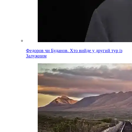
Федоров чи Буданов. Хто вийде у другий тур із
Залужним