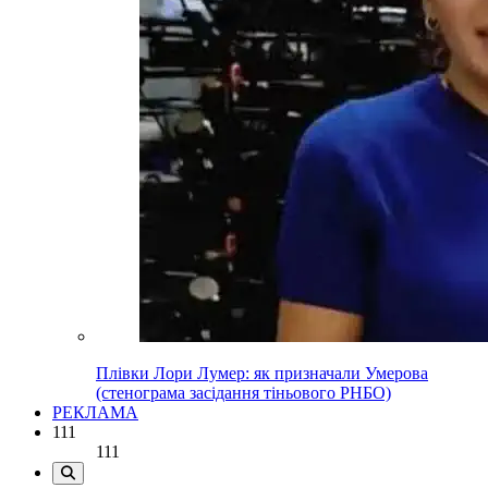
Плівки Лори Лумер: як призначали Умерова
(стенограма засідання тіньового РНБО)
РЕКЛАМА
111
111