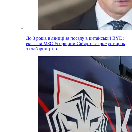
До 3 років в'язниці за посаду в китайській BYD:
ексглаві МЗС Угорщини Сійярто загрожує вирок
за хабарництво