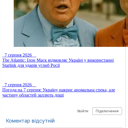
7 серпня 2026
The Atlantic: Ілон Маск відмовляє Україні у використанні
Starlink для ударів углиб Росії
7 серпня 2026
Погода на 7 серпня: Україну накриє аномальна спека, але
частину областей заллють дощі