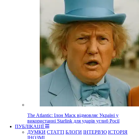
The Atlantic: Ілон Маск відмовляє Україні у
використанні Starlink для ударів углиб Росії
ПУБЛІКАЦІЇ
ДУМКИ
СТАТТІ
БЛОГИ
ІНТЕРВ'Ю
ІСТОРІЯ
ІНОЗМІ