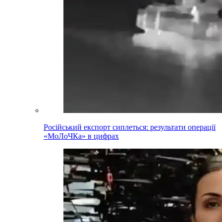
Російський експорт сиплеться: результати операції
«МоЛоЧКа» в цифрах