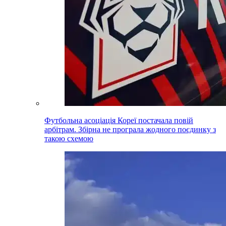
Футбольна асоціація Кореї постачала повій
арбітрам. Збірна не програла жодного поєдинку з
такою схемою