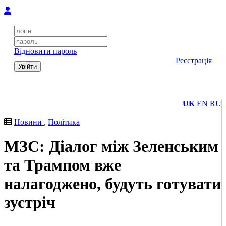
Відновити пароль
Реєстрація
Увійти
UK
EN
RU
Новини
,
Політика
МЗС: Діалог між Зеленським
та Трампом вже
налагоджено, будуть готувати
зустріч