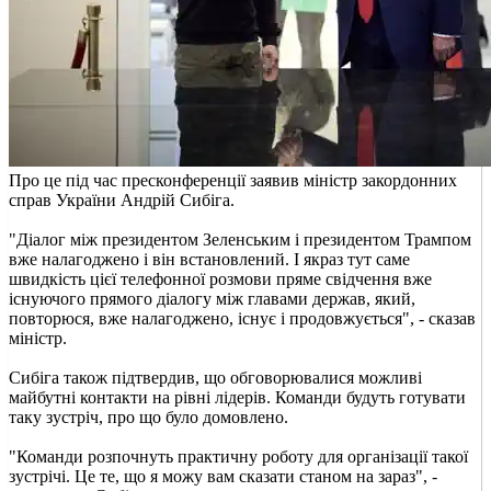
Про це під час пресконференції заявив міністр закордонних
справ України Андрій Сибіга.
"Діалог між президентом Зеленським і президентом Трампом
вже налагоджено і він встановлений. І якраз тут саме
швидкість цієї телефонної розмови пряме свідчення вже
існуючого прямого діалогу між главами держав, який,
повторюся, вже налагоджено, існує і продовжується", - сказав
міністр.
Сибіга також підтвердив, що обговорювалися можливі
майбутні контакти на рівні лідерів. Команди будуть готувати
таку зустріч, про що було домовлено.
"Команди розпочнуть практичну роботу для організації такої
зустрічі. Це те, що я можу вам сказати станом на зараз", -