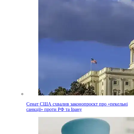
Сенат США схвалив законопроєкт про «пекельні
санкції» проти РФ та Ірану