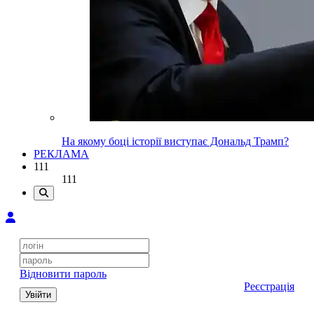
На якому боці історії виступає Дональд Трамп?
РЕКЛАМА
111
111
Відновити пароль
Реєстрація
Увійти