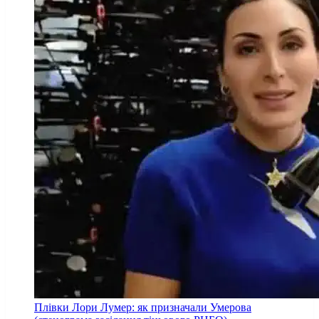
Плівки Лори Лумер: як призначали Умерова