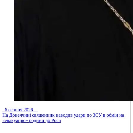
6 серпня 2026
На Донеччині священник наводив удари по ЗСУ в обмін на
«евакуацію» родини до Росії