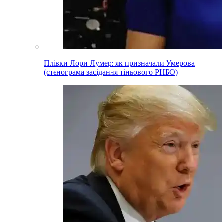
Плівки Лори Лумер: як призначали Умерова
(стенограма засідання тіньового РНБО)