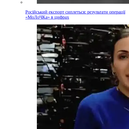
Російський експорт сиплеться: результати операції
«МоЛоЧКа» в цифрах