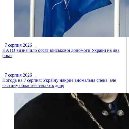
7 серпня 2026
НАТО визначило обсяг військової допомоги Україні на два
роки
7 серпня 2026
Погода на 7 серпня: Україну накриє аномальна спека, але
частину областей заллють дощі