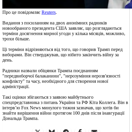
Про це повідомляє
Reuters
.
Видання з посиланням на двох анонімних радників
новообраного президента США заявляє, що розглядаються
терміни досягнення мирної угоди у кілька місяців, можливо,
трохи більше.
Ці терміни відрізняються від того, що говорив Трамп перед
виборами. Він стверджував, що нібито закінчить війну за
день.
Радники назвали обіцянки Трампа поєднанням
"передвиборчої балаканини", "нерозуміння нерозв'язності
конфлікту" та часу, необхідного для створення нової
адміністрації.
Такі оцінки збігаються з заявою майбутнього
спецпредставника з питань України та РФ Кіта Коллега. Він в
інтерв’ю Fox News минулого тижня зазначав, що хотів би
знайти вирішення війни протягом 100 днів після інавгурації
Дональда Трампа.