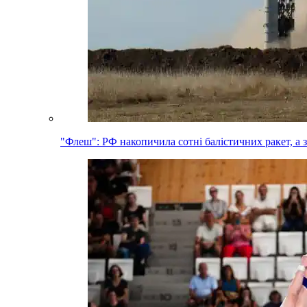
"Флеш": РФ накопичила сотні балістичних ракет, а 