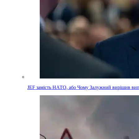
JEF замість НАТО, або Чому Залужний вирішив вип