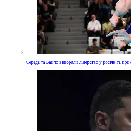
Середа та Байло відібрали лідерство у росіян та пр