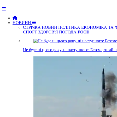
НОВИНИ
СТРІЧКА НОВИН
ПОЛІТИКА
ЕКОНОМІКА ТА 
СПОРТ
ЗДОРОВ'Я
ПОГОДА
FOOD
Не буде ні цього року, ні наступного: Безсмертний