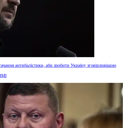
ачання антибалістики, аби зробити Україну зговірливішою
ЗМІ